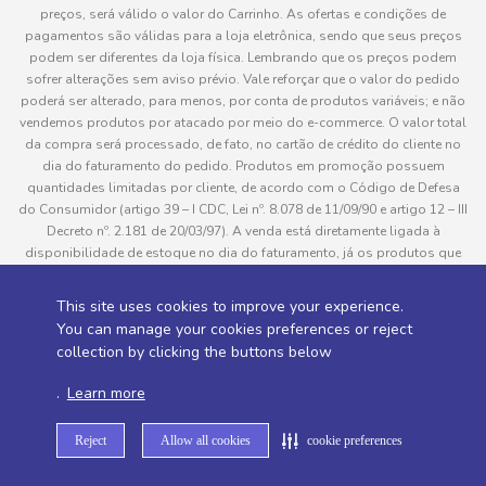
preços, será válido o valor do Carrinho. As ofertas e condições de
pagamentos são válidas para a loja eletrônica, sendo que seus preços
podem ser diferentes da loja física. Lembrando que os preços podem
sofrer alterações sem aviso prévio. Vale reforçar que o valor do pedido
poderá ser alterado, para menos, por conta de produtos variáveis; e não
vendemos produtos por atacado por meio do e-commerce. O valor total
da compra será processado, de fato, no cartão de crédito do cliente no
dia do faturamento do pedido. Produtos em promoção possuem
quantidades limitadas por cliente, de acordo com o Código de Defesa
do Consumidor (artigo 39 – I CDC, Lei nº. 8.078 de 11/09/90 e artigo 12 – III
Decreto nº. 2.181 de 20/03/97). A venda está diretamente ligada à
disponibilidade de estoque no dia do faturamento, já os produtos que
serão enviados aos clientes estão sujeitos à disponibilidade de estoque
no momento da separação. Caso algum produto venha a faltar no
This site uses cookies to improve your experience.
pedido do cliente, este não será entregue e o valor do item não será
You can manage your cookies preferences or reject
cobrado. As fotos dos produtos no site são ilustrativas, podendo haver
collection by clicking the buttons below
divergência com o produto real e todos os pedidos estão sujeitos à
confirmação de dados do cliente. Informações sobre entrega, podem ser
.
Learn more
consultadas em “Política de Entregas”
Reject
Allow all cookies
cookie preferences
Desenvolvido por