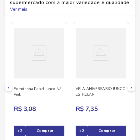
supermercado com a maior variedade e qualidade
Id do produto
109316
do Brasil!
Ver mais
No Savegnago, você encontra uma ampla seleção
de produtos
JUNCO
, confira abaixo:
Altura
0.27
cm
Largura
0.85
cm
Comprimento
1.38
cm
Peso
0.01
kg
Forminnha Papel Junco N5
VELA ANIVERSARIO JUNCO
Pink
ESTRELAR
R$ 3,08
R$ 7,35
+
2
Comprar
+
2
Comprar