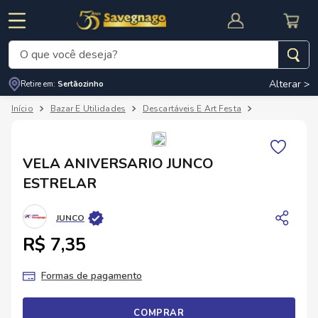
O que você deseja?
Alterar >
Retire em:
Sertãozinho
Termos mais buscados
Bazar E Utilidades
Descartáveis E Art Festa
Artigos De Fe
1
º
leite
2
º
cafe
RNAL
CUPOM DE DESCONTO
VELA ANIVERSARIO JUNCO
3
º
cerveja
ESTRELAR
4
º
carne
JUNCO
5
º
arroz
R$ 7,35
Formas de pagamento
COMPRAR