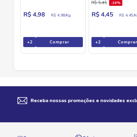
R$
5
,
45
18%
R$ 4,98
R$ 4,45
R$ 4,98/
Kg
R$ 4,45/
K
+
2
Comprar
+
2
Compra
Receba nossas promoções e novidades excl