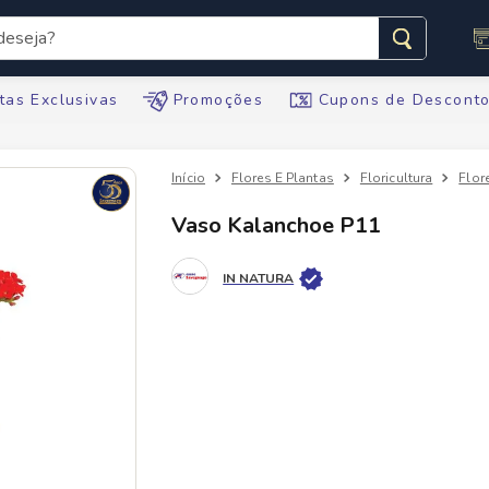
seja?
s buscados
tas Exclusivas
Promoções
Cupons de Descont
Flores E Plantas
Floricultura
Flor
Vaso Kalanchoe P11
te
IN NATURA
ario
tegral
te