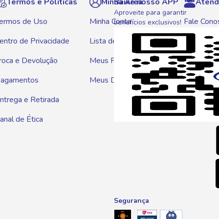
Termos e Políticas
Minha Área
Baixe nosso APP
Atend
Aproveite para garantir
ermos de Uso
Minha Conta
Fale Cono
benefícios exclusivos!
entro de Privacidade
Lista de Compras
WhatsAp
roca e Devolução
Meus Pedidos
Telef
agamentos
Meus Descontos
0800 01
ntrega e Retirada
E-mai
anal de Ética
atendim
Segurança