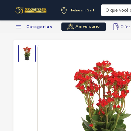
O que você de
Retire em:
Sertãozinho
Termos mai
Aniversário
Categorias
Ofer
1
º
leite
2
º
cafe
3
º
cerveja
4
º
carne
5
º
arroz
6
º
sabone
7
º
oleo
8
º
anivers
9
º
leite in
10
º
chocola