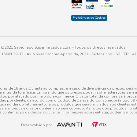
Preferências de Cookies
@2021 Savegnago Supermercados Ltda. - Todos os direitos reservados.
2.150/0039-32 - Av. Nossa Senhora Aparecida, 2021 - Sertãozinho - SP, CEP: 14
res de 18 anos.Durante as compras, em caso de divergência de preços, será vá
erentes da loja física. Lembrando que os preços podem sofrer alterações sem av
tos por atacado por meio do e-commerce. O valor total da compra será processa
r cliente, de acordo com o Código de Defesa do Consumidor (artigo 39 – I CDC,
toque no dia do faturamento, já os produtos que serão enviados aos clientes e
será entregue e o valor do item não será cobrado. As fotos dos produtos no sit
à confirmação de dados do cliente. Informações sobre entrega, podem ser cons
Desenvolvido por