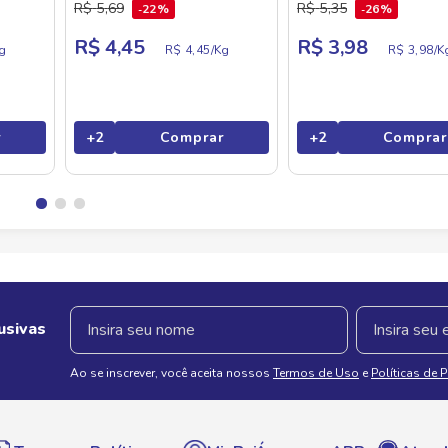
R$
5
,
69
R$
5
,
35
22%
26%
R$ 4,45
R$ 3,98
g
R$ 4,45/
Kg
R$ 3,98/
K
r
+
2
Comprar
+
2
Comprar
usivas
Ao se inscrever, você aceita nossos
Termos de Uso
e
Políticas de 