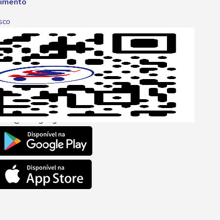
imento
sco
p
one
6 6680
l
ento@savegnago.com.br