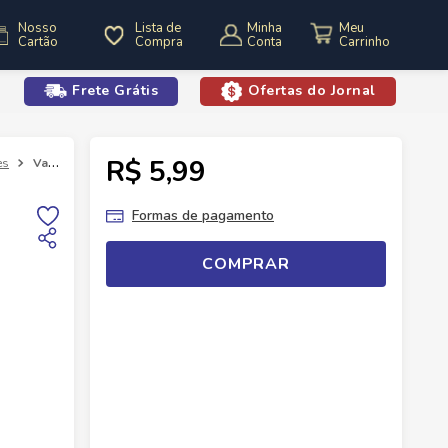
Nosso
Lista de
Minha
Cartão
Compra
Conta
Frete Grátis
Ofertas do Jornal
o
R$ 5,99
es
Vaso Kalanchoe P11
Formas de pagamento
COMPRAR