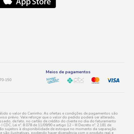
Meios de pagamentos
170-150
lido o valor do Carrinho. As ofertas e condições de pagamentos são
iso prévio. Vale reforçar que o valor do pedido poderá ser alterado,
do, de fato, no cartão de crédito do cliente no dia do faturamento
 Lei nº. 8.078 de 11/09/90 e artigo 12 – III Decreto nº. 2.181 de
stão sujeitos à disponibilidade de estoque no momento da separação.
e são ilustrativas, podendo haver divergência com o produto real e