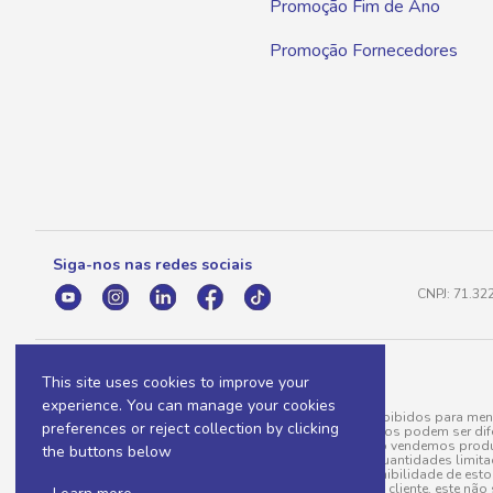
Promoção Fim de Ano
Promoção Fornecedores
Siga-nos nas redes sociais
CNPJ: 71.32
This site uses cookies to improve your
experience. You can manage your cookies
A venda e o consumo de bebidas alcoólicas são proibidos para meno
preferences or reject collection by clicking
válidas para a loja eletrônica, sendo que seus preços podem ser dif
para menos, por conta de produtos variáveis; e não vendemos produ
the buttons below
do pedido. Produtos em promoção possuem quantidades limitadas po
20/03/97). A venda está diretamente ligada à disponibilidade de es
Caso algum produto venha a faltar no pedido do cliente, este não 