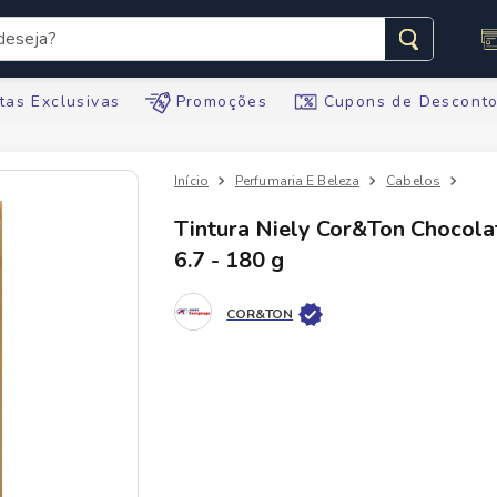
seja?
s buscados
tas Exclusivas
Promoções
Cupons de Descont
Perfumaria E Beleza
Cabelos
Tint
Tintura Niely Cor&Ton Chocola
6.7 - 180 g
te
COR&TON
tegral
ario
te