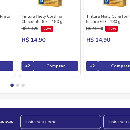
 Preto
Tintura Niely Cor&Ton
Tintura Niely Cor&Ton
Chocolate 6.7 - 180 g
Escuro 6.0 - 180 g
R$
19
,
20
R$
19
,
20
22%
22%
R$ 14,90
R$ 14,90
r
+
2
Comprar
+
2
Comprar
usivas