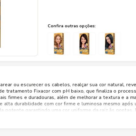
rear ou escurecer os cabelos, realçar sua cor natural, reve
de tratamento Fixacor com pH baixo, que finaliza o proces
mais firmes e duradouras, além de melhorar a textura e a m
nte alta durabilidade com cor firme e luminosa mesmo após
a potente garantindo uma cor uniforme da raiz às pontas. 
enas 40 minutos. São 41 cores e uma perfeita para você
ão. Oferece vários benefícios aos cabelos: ¿ Proporciona a
al cobertura dos fios brancos. ¿ Hidratação, sedosidade e b
 UV que garantem cabelos fortes, nutridos e com máxima pro