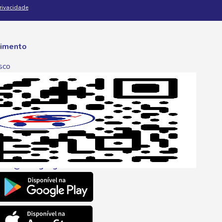
Privacidade
imento
sco
p
one
6 6680
l
ento@savegnago.com.br