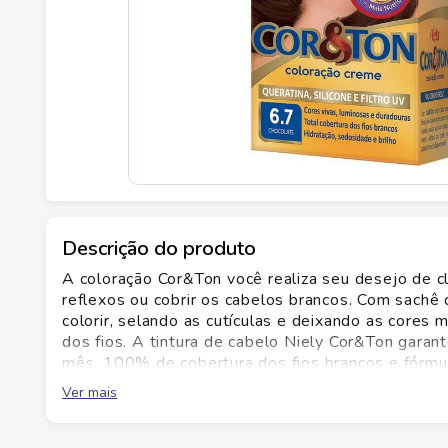
Descrição do produto
A coloração Cor&Ton você realiza seu desejo de cla
reflexos ou cobrir os cabelos brancos. Com sachê 
colorir, selando as cutículas e deixando as cores 
dos fios. A tintura de cabelo Niely Cor&Ton gara
mês, 100% de cobertura dos fios brancos e fórmul
melhor? Você mesma faz! Um cabelo de diva em ap
Ver mais
tinta de cabelo que pinta, hidrata e dura um temp
cabelos cores vivas, luminosas e duradouras. ¿ Tot
Com queratina, gérmen de trigo, silicone e filtro