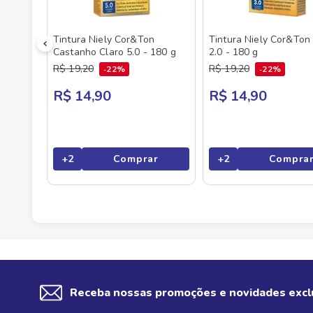
Tintura Niely Cor&Ton
Tintura Niely Cor&Ton
Castanho Claro 5.0 - 180 g
2.0 - 180 g
R$
19
,
20
R$
19
,
20
22%
22%
R$ 14,90
R$ 14,90
+
2
Comprar
+
2
Compra
Receba nossas promoções e novidades excl