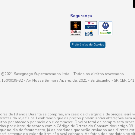
Segurança
Preferências de Cookies
@2021 Savegnago Supermercados Ltda. - Todos os direitos reservados.
2.150/0039-32 - Av. Nossa Senhora Aparecida, 2021 - Sertãozinho - SP, CEP: 14
res de 18 anos.Durante as compras, em caso de divergência de preços, será vá
erentes da loja física. Lembrando que os preços podem sofrer alterações sem av
tos por atacado por meio do e-commerce. O valor total da compra será processa
r cliente, de acordo com o Código de Defesa do Consumidor (artigo 39 – I CDC,
toque no dia do faturamento, já os produtos que serão enviados aos clientes e
será entregue e o valor do item não será cobrado. As fotos dos produtos no sit