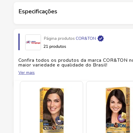
¿ Com textura cremosa, facilita a distribuição no
Especificações
Marca
COR&TON
Página produtos
COR&TON
Fabricante
LOREAL BRASIL COMERCIAL DE
21 produtos
EAN
7896000705921
Confira todos os produtos da marca
COR&TON
n
maior variedade e qualidade do Brasil!
Ver mais
Id do produto
126030
No Savegnago, você encontra uma ampla seleçã