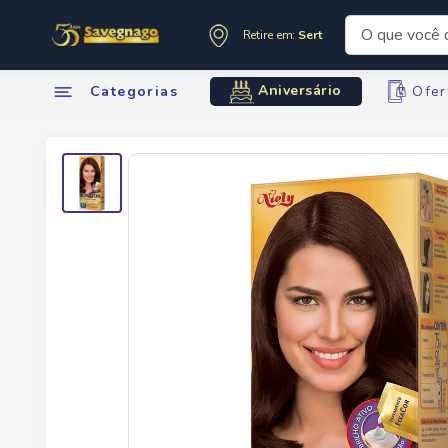
O que você de
Retire em:
Sertãozinho
Termos mai
Aniversário
Categorias
Ofer
1
º
leite
2
º
cafe
3
º
cerveja
4
º
carne
5
º
arroz
6
º
sabone
7
º
oleo
8
º
leite in
9
º
anivers
10
º
chocola