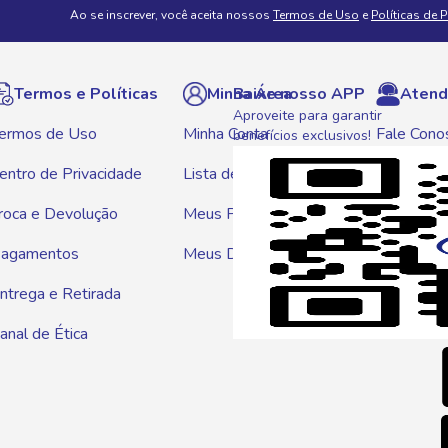
Ao se inscrever, você aceita nossos
Termos de Uso
e
Políticas de 
Termos e Políticas
Minha Área
Baixe nosso APP
Atend
Aproveite para garantir
ermos de Uso
Minha Conta
Fale Cono
benefícios exclusivos!
entro de Privacidade
Lista de Compras
WhatsAp
roca e Devolução
Meus Pedidos
Telef
agamentos
Meus Descontos
0800 01
ntrega e Retirada
E-mai
anal de Ética
atendim