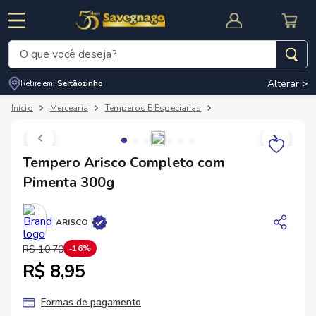
O que você deseja?
Alterar >
Retire em:
Sertãozinho
Termos mais buscados
Mercearia
Temperos E Especiarias
Temperos Em Pasta
1
º
leite
2
º
cafe
RNAL
CUPOM DE DESCONTO
Tempero Arisco Completo com
3
º
cerveja
Pimenta 300g
4
º
carne
5
º
arroz
ARISCO
R$
10
,
70
16%
R$ 8,95
Formas de pagamento