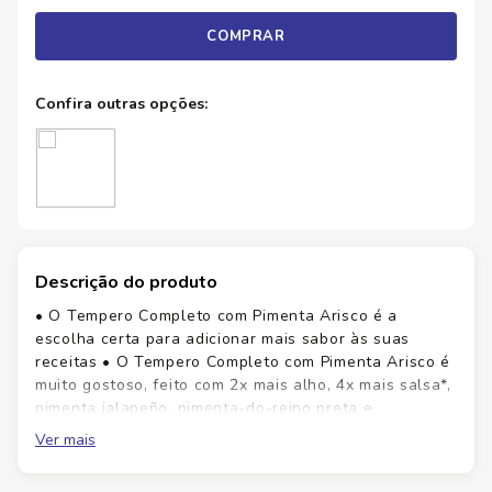
COMPRAR
Descrição do produto
• O Tempero Completo com Pimenta Arisco é a
escolha certa para adicionar mais sabor às suas
receitas • O Tempero Completo com Pimenta Arisco é
muito gostoso, feito com 2x mais alho, 4x mais salsa*,
pimenta jalapeño, pimenta-do-reino preta e
ingredientes da mais alta qualidade • Este tempero
Ver mais
de alho e salsa é perfeito para o preparo de carnes,
aves, massas e até para arroz temperado, sem