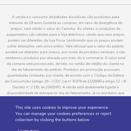
A venda e o consumo de bebidas alcoólicas são proibidos para
menores de 18 anos.Durante as compras, em caso de divergência de
preços, será válido o valor do Carrinho. As ofertas e condições de
pagamentos são válidas para a loja eletrônica, sendo que seus preços
podem ser diferentes da loja física. Lembrando que os preços podem
sofrer alterações sem aviso prévio. Vale reforçar que o valor do pedido
poderá ser alterado, para menos, por conta de produtos variáveis; e não
vendemos produtos por atacado por meio do e-commerce. O valor total
da compra será processado, de fato, no cartão de crédito do cliente no
dia do faturamento do pedido. Produtos em promoção possuem
quantidades limitadas por cliente, de acordo com o Código de Defesa
do Consumidor (artigo 39 – I CDC, Lei nº. 8.078 de 11/09/90 e artigo 12 – III
Decreto nº. 2.181 de 20/03/97). A venda está diretamente ligada à
disponibilidade de estoque no dia do faturamento, já os produtos que
serão enviados aos clientes estão sujeitos à disponibilidade de estoque
no momento da separação. Caso algum produto venha a faltar no
This site uses cookies to improve your experience.
pedido do cliente, este não será entregue e o valor do item não será
You can manage your cookies preferences or reject
cobrado. As fotos dos produtos no site são ilustrativas, podendo haver
collection by clicking the buttons below
divergência com o produto real e todos os pedidos estão sujeitos à
confirmação de dados do cliente. Informações sobre entrega, podem ser
.
Learn more