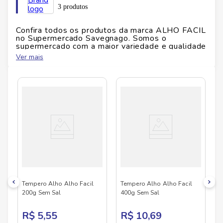
Marca:
Alho Facil
3 produtos
Peso:
200 g
Conteúdo:
1 embalagem
Confira todos os produtos da marca
ALHO FACIL
Alergenos:
Verificar embalagem
no Supermercado Savegnago. Somos o
Glúten:
Verificar embalagem
supermercado com a maior variedade e qualidade
do Brasil!
Ver mais
No Savegnago, você encontra uma ampla seleção
de produtos
ALHO FACIL
, confira abaixo:
Tempero Alho Alho Facil
Tempero Alho Alho Facil
200g Sem Sal
400g Sem Sal
R$ 5,55
R$ 10,69