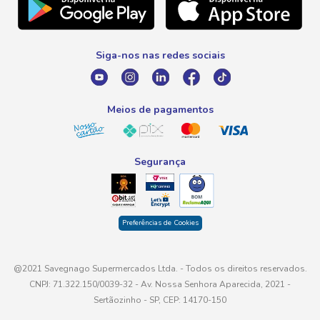
Telefone
Promoção Fim de Ano
0800 016 6680
Promoção Fornecedores
Siga-nos nas redes sociais
E-mail
atendimento@savegnago.com.br
Meios de pagamentos
Segurança
Preferências de Cookies
@2021 Savegnago Supermercados Ltda. - Todos os direitos reservados.
CNPJ: 71.322.150/0039-32 - Av. Nossa Senhora Aparecida, 2021 -
Sertãozinho - SP, CEP: 14170-150