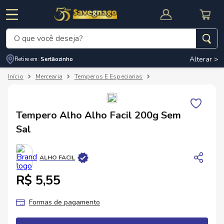
O que você deseja?
Alterar >
Retire em:
Sertãozinho
Termos mais buscados
Mercearia
Temperos E Especiarias
Temperos Em Pasta
1
º
leite
2
º
cafe
RNAL
CUPOM DE DESCONTO
Tempero Alho Alho Facil 200g Sem
3
º
cerveja
Sal
4
º
carne
5
º
arroz
ALHO FACIL
R$ 5,55
Formas de pagamento