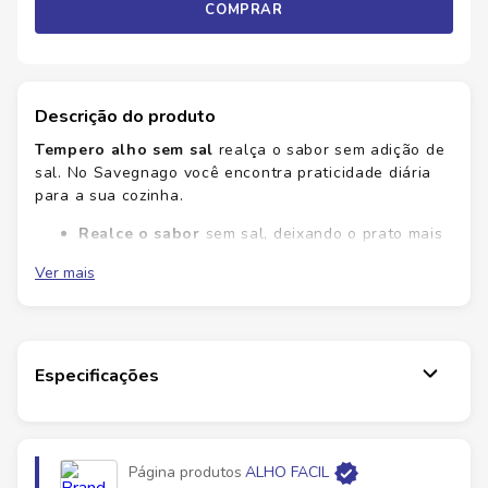
COMPRAR
Descrição do produto
Tempero alho sem sal
realça o sabor sem adição de
sal. No Savegnago você encontra praticidade diária
para a sua cozinha.
Realce o sabor
sem sal, deixando o prato mais
leve.
Ver mais
Versátil
para carnes, massas e legumes.
Praticidade
no preparo diário.
Controle
do tempero sem exageros.
Este tempero traz qualidade e sabor equilibrado para
Especificações
suas receitas, com praticidade no dia a dia. Garanta já
o seu e veja a diferença!
Ficha Técnica
Página produtos
ALHO FACIL