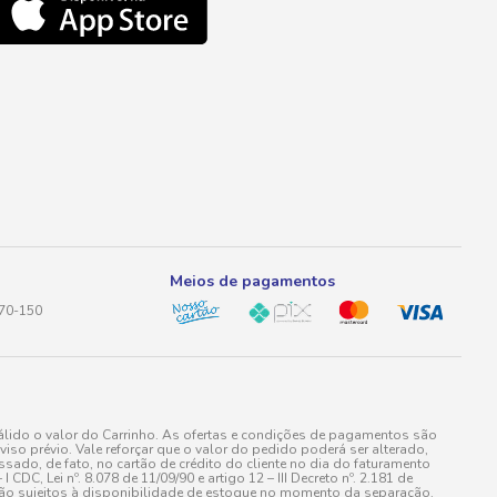
Meios de pagamentos
170-150
lido o valor do Carrinho. As ofertas e condições de pagamentos são
iso prévio. Vale reforçar que o valor do pedido poderá ser alterado,
do, de fato, no cartão de crédito do cliente no dia do faturamento
 Lei nº. 8.078 de 11/09/90 e artigo 12 – III Decreto nº. 2.181 de
stão sujeitos à disponibilidade de estoque no momento da separação.