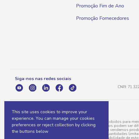
Promoção Fim de Ano
Promoção Fornecedores
Siga-nos nas redes sociais
CNPJ: 71.32
This site uses cookies to improve your
experience. You can manage your cookies
A venda e o consumo de bebidas alcoólicas são proibidos para meno
preferences or reject collection by clicking
válidas para a loja eletrônica, sendo que seus preços podem ser dif
para menos, por conta de produtos variáveis; e não vendemos produ
the buttons below
do pedido. Produtos em promoção possuem quantidades limitadas po
20/03/97). A venda está diretamente ligada à disponibilidade de es