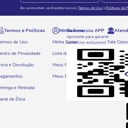
Ao se inscrever, você aceita nossos
Termos de Uso
e
Políticas de 
Termos e Políticas
Minha Área
Baixe nosso APP
Atend
Aproveite para garantir
ermos de Uso
Minha Conta
Fale Cono
benefícios exclusivos!
entro de Privacidade
Lista de Compras
WhatsAp
roca e Devolução
Meus Pedidos
Telef
agamentos
Meus Descontos
0800 01
ntrega e Retirada
E-mai
anal de Ética
atendim