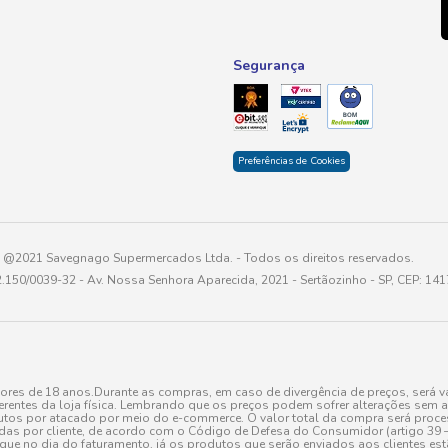
Segurança
Preferências de Cookies
@2021 Savegnago Supermercados Ltda. - Todos os direitos reservados.
2.150/0039-32 - Av. Nossa Senhora Aparecida, 2021 - Sertãozinho - SP, CEP: 14
res de 18 anos.Durante as compras, em caso de divergência de preços, será vá
erentes da loja física. Lembrando que os preços podem sofrer alterações sem av
tos por atacado por meio do e-commerce. O valor total da compra será processa
r cliente, de acordo com o Código de Defesa do Consumidor (artigo 39 – I CDC,
toque no dia do faturamento, já os produtos que serão enviados aos clientes e