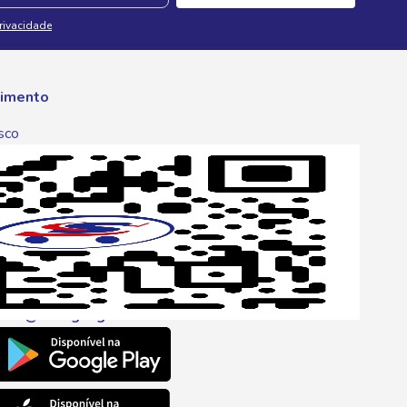
Privacidade
imento
sco
p
one
6 6680
l
ento@savegnago.com.br