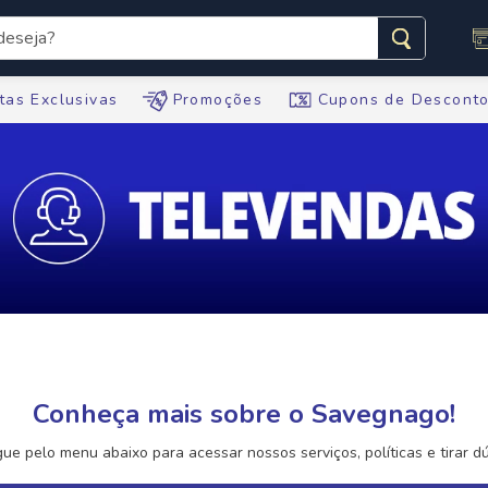
seja?
s buscados
tas Exclusivas
Promoções
Cupons de Descont
te
ario
tegral
te
Conheça mais sobre o Savegnago!
ue pelo menu abaixo para acessar nossos serviços, políticas e tirar dú