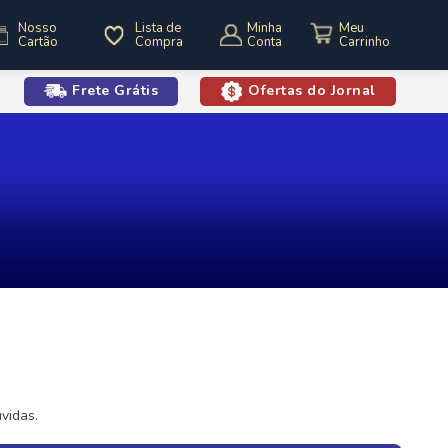
Nosso
Lista de
Minha
Cartão
Compra
Conta
Frete Grátis
Ofertas do Jornal
o
vidas.