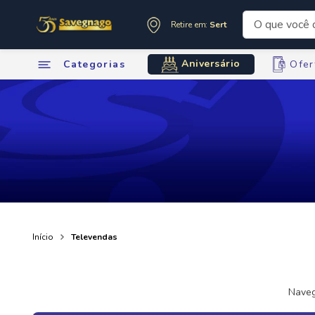
O que você de
Retire em:
Sertãozinho
Termos mai
Aniversário
Categorias
Ofer
1
º
leite
2
º
cafe
3
º
cerveja
4
º
carne
5
º
arroz
6
º
sabone
7
º
oleo
8
º
anivers
9
º
leite in
Início
Televendas
10
º
chocola
Naveg