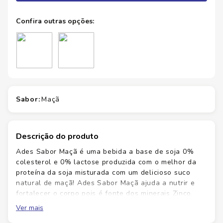
sabor
:
maçã
Descrição do produto
Ades Sabor Maçã é uma bebida a base de soja 0%
colesterol e 0% lactose produzida com o melhor da
proteína da soja misturada com um delicioso suco
natural de maçã! Ades Sabor Maçã ajuda a nutrir e
fortalecer o corpo pois é fonte dos minerais Zinco,
Vitaminas C, B2, B3, B6, B12, e Ácido Fólico. Ades
Ver mais
Sabor Maçã 1L é uma excelente opção para refrescar