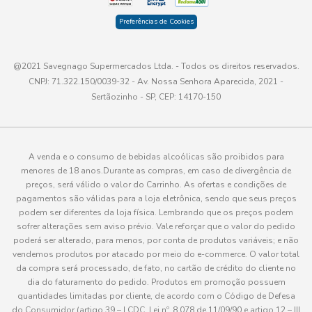
Preferências de Cookies
@2021 Savegnago Supermercados Ltda. - Todos os direitos reservados.
CNPJ: 71.322.150/0039-32 - Av. Nossa Senhora Aparecida, 2021 -
Sertãozinho - SP, CEP: 14170-150
A venda e o consumo de bebidas alcoólicas são proibidos para
menores de 18 anos.Durante as compras, em caso de divergência de
preços, será válido o valor do Carrinho. As ofertas e condições de
pagamentos são válidas para a loja eletrônica, sendo que seus preços
podem ser diferentes da loja física. Lembrando que os preços podem
sofrer alterações sem aviso prévio. Vale reforçar que o valor do pedido
poderá ser alterado, para menos, por conta de produtos variáveis; e não
vendemos produtos por atacado por meio do e-commerce. O valor total
da compra será processado, de fato, no cartão de crédito do cliente no
dia do faturamento do pedido. Produtos em promoção possuem
quantidades limitadas por cliente, de acordo com o Código de Defesa
do Consumidor (artigo 39 – I CDC, Lei nº. 8.078 de 11/09/90 e artigo 12 – III