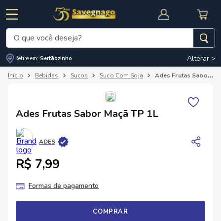
O que você deseja?
Alterar >
Retire em:
Sertãozinho
Termos mais buscados
Bebidas
Sucos
Suco Com Soja
Ades Frutas Sabor Maçã TP 1L
1
º
leite
2
º
cafe
RNAL
CUPOM DE DESCONTO
Ades Frutas Sabor Maçã TP 1L
3
º
cerveja
4
º
carne
ADES
5
º
arroz
R$ 7,99
Formas de pagamento
COMPRAR