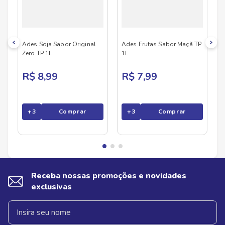
com ingredientes selecionados e foco na saúde
de verdade. Ades é para quem escolhe cuidar do
corpo com sabor e consciência. Disponível no
Savegnago Supermercados em versões que
equilibram nutrição, praticidade e estilo de vida
saudável.
Ades Soja Sabor Original
Ades Frutas Sabor Maçã TP
Zero TP 1L
1L
R$ 8,99
R$ 7,99
+
3
Comprar
+
3
Comprar
Receba nossas promoções e novidades
exclusivas