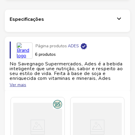
qualquer hora do seu dia com muita praticidade.
Experimente!
Especificações
Página produtos
ADES
6 produtos
No Savegnago Supermercados, Ades é a bebida
inteligente que une nutrição, sabor e respeito ao
seu estilo de vida. Feita à base de soja e
enriquecida com vitaminas e minerais, Ades
oferece uma alternativa vegetal saborosa e
Ver mais
equilibrada para quem busca bem-estar sem abrir
mão do prazer ao se alimentar — seja no café da
manhã, no lanche ou acompanhando refeições
leves. Com sabores que vão do tradicional
chocolate ao morango, maçã e banana, Ades
atende todos os gostos com leveza e textura
suave. É ideal para vegetarianos, intolerantes à
lactose ou quem simplesmente prefere uma
bebida funcional, nutritiva e de origem vegetal.
Cada embalagem entrega conveniência e cuidado,