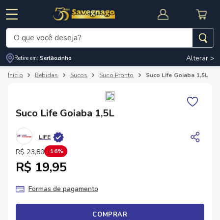
O que você deseja?
Alterar >
Retire em:
Sertãozinho
Termos mais buscados
Bebidas
Sucos
Suco Pronto
Suco Life Goiaba 1,5L
1
º
leite
2
º
cafe
RNAL
CUPOM DE DESCONTO
Suco Life Goiaba 1,5L
3
º
cerveja
4
º
carne
LIFE
5
º
arroz
R$
23
,
80
16%
R$ 19,95
Formas de pagamento
COMPRAR