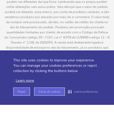
podem ser diferentes da loja física. Lembrando que os preços podem
sofrer alterações sem aviso prévio. Vale reforçar que o valor do pedido
poderá ser alterado, para menos, por conta de produtos variáveis; e não
vendemos produtos por atacado por meio do e-commerce. O valor total
da compra será processado, de fato, no cartão de crédito do cliente no
dia do faturamento do pedido. Produtos em promoção possuem
quantidades limitadas por cliente, de acordo com o Código de Defesa
do Consumidor (artigo 39 – I CDC, Lei nº. 8.078 de 11/09/90 e artigo 12 – III
Decreto nº. 2.181 de 20/03/97). A venda está diretamente ligada à
disponibilidade de estoque no dia do faturamento, já os produtos que
serão enviados aos clientes estão sujeitos à disponibilidade de estoque
no momento da separação. Caso algum produto venha a faltar no
This site uses cookies to improve your experience.
pedido do cliente, este não será entregue e o valor do item não será
You can manage your cookies preferences or reject
cobrado. As fotos dos produtos no site são ilustrativas, podendo haver
collection by clicking the buttons below
divergência com o produto real e todos os pedidos estão sujeitos à
confirmação de dados do cliente. Informações sobre entrega, podem ser
.
Learn more
consultadas em “Política de Entregas”
Reject
Allow all cookies
cookie preferences
Desenvolvido por
Sitemap de rotas -
Sitemap de departamentos -
Sitemap de categorias -