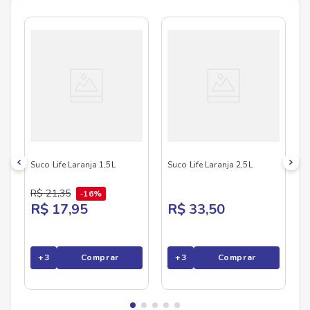
No Savegnago, você encontra uma ampla seleção
de produtos
LIFE
, confira abaixo:
Largura
10.3
cm
Comprimento
23.2
cm
Peso
1.588
kg
Suco Life Laranja 1,5L
Suco Life Laranja 2,5L
R$
21
,
35
16%
R$ 17,95
R$ 33,50
+
3
Comprar
+
3
Comprar