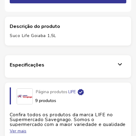
Descrição do produto
Suco Life Goiaba 1,5L
Especificações
Marca
LIFE
Página produtos
LIFE
EAN
7897195981626
9 produtos
Id do produto
159502
Confira todos os produtos da marca
LIFE
no
Supermercado Savegnago. Somos o
supermercado com a maior variedade e qualidade
Altura
24.9
cm
do Brasil!
Ver mais