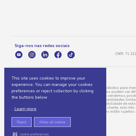
Siga-nos nas redes sociais
CNPJ: 71.32
This site uses cookies to improve your
experience. You can manage your cookies
A venda e o consumo de bebidas alcoólicas são proibidos para meno
preferences or reject collection by clicking
válidas para a loja eletrônica, sendo que seus preços podem ser dif
para menos, por conta de produtos variáveis; e não vendemos produ
the buttons below
do pedido. Produtos em promoção possuem quantidades limitadas po
20/03/97). A venda está diretamente ligada à disponibilidade de es
Caso algum produto venha a faltar no pedido do cliente, este não 
.
Learn more
todos os pedidos estão sujeitos 
Reject
Allow all cookies
cookie preferences