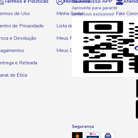
Termos e Políticas
Minha Área
Baixe nosso APP
Atend
Aproveite para garantir
ermos de Uso
Minha Conta
Fale Cono
benefícios exclusivos!
entro de Privacidade
Lista de Compras
WhatsAp
roca e Devolução
Meus Pedidos
Telef
agamentos
Meus Descontos
0800 01
ntrega e Retirada
E-mai
anal de Ética
atendim
Segurança