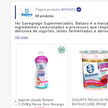
Página produtos
BATAVO
Fabricante
LACTALIS DO BRASIL COMERCI
59 produtos
No Savegnago Supermercados, Batavo é a marca 
EAN
7891515405311
ingredientes selecionados e processos que resp
deliciosa de iogurtes, leites fermentados e der
prazer à mesa — seja no café da manhã, lanche da
Ver mais
Id do produto
100959
os sabores com pedaços de fruta, Batavo entreg
presença nos lares brasileiros há décadas. É a e
sabor, com produtos pensados para todas as idad
bem é cuidar de si com carinho e sabor. Dispon
acompanham você do início ao fim do dia.
Iogurte Líquido Batavo
IOGURTE PEDACOS F
1,150Kg Pense Zero Morango
BATAVO 100G PENSE