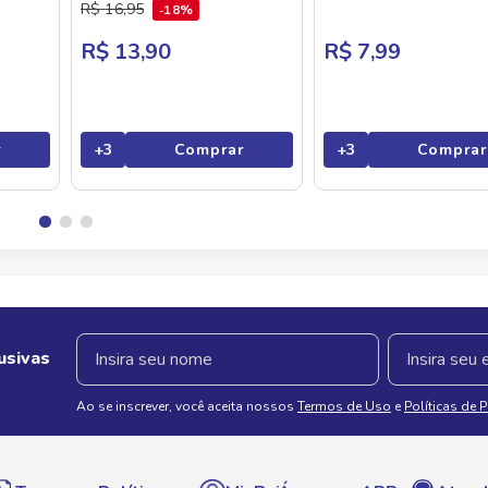
R$
16
,
95
18%
R$ 13,90
R$ 7,99
r
+
3
Comprar
+
3
Comprar
usivas
Ao se inscrever, você aceita nossos
Termos de Uso
e
Políticas de 