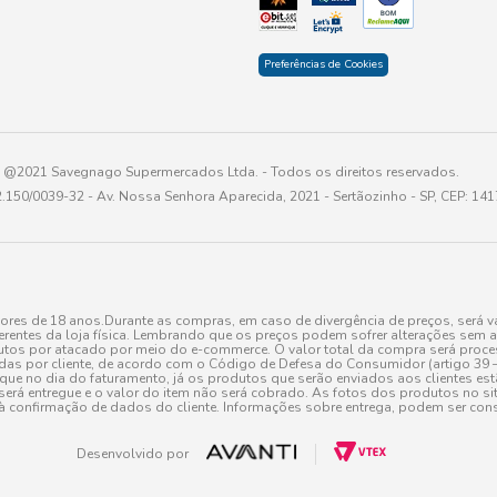
Preferências de Cookies
@2021 Savegnago Supermercados Ltda. - Todos os direitos reservados.
2.150/0039-32 - Av. Nossa Senhora Aparecida, 2021 - Sertãozinho - SP, CEP: 14
res de 18 anos.Durante as compras, em caso de divergência de preços, será vá
erentes da loja física. Lembrando que os preços podem sofrer alterações sem av
tos por atacado por meio do e-commerce. O valor total da compra será processa
r cliente, de acordo com o Código de Defesa do Consumidor (artigo 39 – I CDC,
toque no dia do faturamento, já os produtos que serão enviados aos clientes e
será entregue e o valor do item não será cobrado. As fotos dos produtos no sit
à confirmação de dados do cliente. Informações sobre entrega, podem ser cons
Desenvolvido por