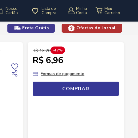
Nosso
Lista de
Minha
Cartão
Compra
Conta
Frete Grátis
Ofertas do Jornal
o
Iogurtes
Sobremesa Batavo Flan 400g Caramelo
R$
13
,
20
47%
R$ 6,96
Formas de pagamento
COMPRAR