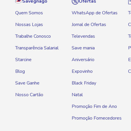
Savegnago
Ofertas
Quem Somos
WhatsApp de Ofertas
T
Nossas Lojas
Jornal de Ofertas
C
Trabalhe Conosco
Televendas
T
Transparência Salarial
Save mania
P
Starcine
Aniversário
E
Blog
Expovinho
C
Save Ganhe
Black Friday
Nosso Cartão
Natal
Promoção Fim de Ano
Promoção Fornecedores