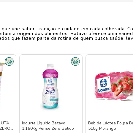
Largura
O
14.8
cm
que une sabor, tradição e cuidado em cada colherada. C
Comprimento
5
cm
eitam a origem dos alimentos, Batavo oferece uma varie
ivados que fazem parte da rotina de quem busca saúde, le
 tarde ou em receitas criativas. Desde os clássicos natu
Peso
0.425
kg
a qualidade e nutrição com aquele toque artesanal que m
scolha ideal para quem valoriza o bem-estar sem abrir mã
es e estilos de vida. Batavo é para quem acredita que 
ível no Savegnago Supermercados em versões nutritivas q
RUTA
Iogurte Líquido Batavo
Bebida Láctea Polpa B
 ZERO
1,150Kg Pense Zero Batido
510g Morango