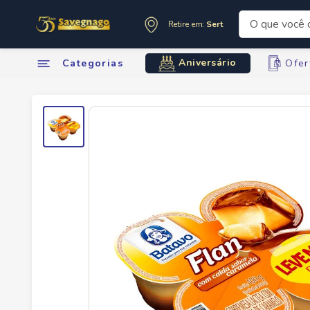
O que você de
Retire em:
Sertãozinho
Termos mai
Aniversário
Categorias
Ofer
1
º
leite
2
º
cafe
3
º
cerveja
4
º
carne
5
º
arroz
6
º
sabone
7
º
anivers
8
º
oleo
9
º
leite in
10
º
chocola