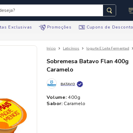
seja?
s buscados
tas Exclusivas
Promoções
Cupons de Descont
Laticínios
Iogurte E Leite Fermentad
Sobremesa Batavo Flan 400g
Caramelo
te
ario
BATAVO
volume
:
400g
tegral
sabor
:
caramelo
te