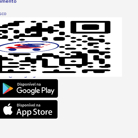
imento
sco
p
one
6 6680
l
ento@savegnago.com.br