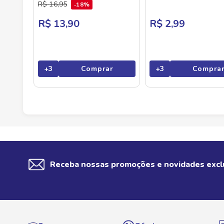
MORANGO
R$
16
,
95
18%
R$ 13,90
R$ 2,99
+
3
Comprar
+
3
Compra
Receba nossas promoções e novidades excl