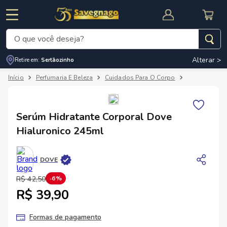
O que você deseja?
Alterar >
Retire em:
Sertãozinho
Termos mais buscados
Perfumaria E Beleza
Cuidados Para O Corpo
Hidratante C
1
º
leite
2
º
cafe
RNAL
CUPOM DE DESCONTO
Serúm Hidratante Corporal Dove
3
º
cerveja
Hialuronico 245ml
4
º
carne
5
º
arroz
DOVE
R$
42
,
50
6%
R$ 39,90
Formas de pagamento