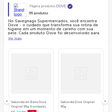
Página produtos
DOVE
95 produtos
No Savegnago Supermercados, você encontra
Dove - o cuidado que transforma sua rotina de
higiene em um momento de carinho com sua
pele. Cada produto Dove foi desenvolvido para
oferecer uma limpeza suave e hidratação
Ver mais
profunda, respeitando a barreira natural da sua
pele. Dos sabonetes que nutrem enquanto
limpam aos desodorantes que protegem sem
irritar, Dove combina eficiência e cuidado em
todas as suas fórmulas. Com ingredientes
selecionados e fragrâncias delicadas, Dove
transforma o banho diário em uma experiência de
bem-estar. O resultado? Pele macia, hidratada e
protegida, com aquele toque de frescor que só
Dove proporciona. Disponível no Savegnago
Supermercados, onde você encontra os melhores
produtos para cuidar da sua pele com todo o
carinho que ela merece.
Sabonete em Barra Dove
Sabonete Dove Original
Original 90g 6 unidades
90g