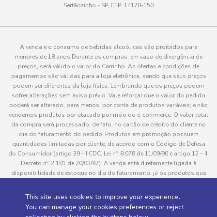
Sertãozinho - SP, CEP: 14170-150
A venda e o consumo de bebidas alcoólicas são proibidos para
menores de 18 anos.Durante as compras, em caso de divergência de
preços, será válido o valor do Carrinho. As ofertas e condições de
pagamentos são válidas para a loja eletrônica, sendo que seus preços
podem ser diferentes da loja física. Lembrando que os preços podem
sofrer alterações sem aviso prévio. Vale reforçar que o valor do pedido
poderá ser alterado, para menos, por conta de produtos variáveis; e não
vendemos produtos por atacado por meio do e-commerce. O valor total
da compra será processado, de fato, no cartão de crédito do cliente no
dia do faturamento do pedido. Produtos em promoção possuem
quantidades limitadas por cliente, de acordo com o Código de Defesa
do Consumidor (artigo 39 – I CDC, Lei nº. 8.078 de 11/09/90 e artigo 12 – III
Decreto nº. 2.181 de 20/03/97). A venda está diretamente ligada à
disponibilidade de estoque no dia do faturamento, já os produtos que
serão enviados aos clientes estão sujeitos à disponibilidade de estoque
no momento da separação. Caso algum produto venha a faltar no
This site uses cookies to improve your experience.
pedido do cliente, este não será entregue e o valor do item não será
You can manage your cookies preferences or reject
cobrado. As fotos dos produtos no site são ilustrativas, podendo haver