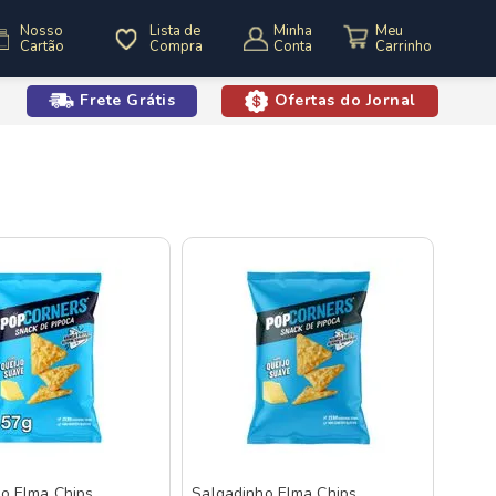
Nosso
Lista de
Minha
Cartão
Compra
Conta
Frete Grátis
Ofertas do Jornal
o
o Elma Chips
Salgadinho Elma Chips