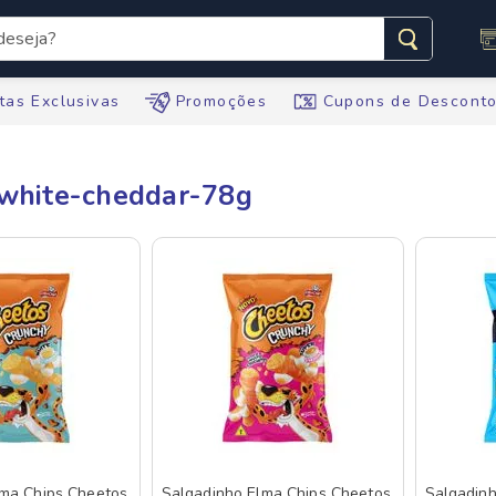
seja?
s buscados
tas Exclusivas
Promoções
Cupons de Descont
-white-cheddar-78g
te
tegral
ario
te
lma Chips Cheetos
Salgadinho Elma Chips Cheetos
Salgadinh