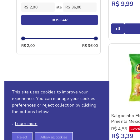
PIMENTA
R$ 9,99
TAKIS
R$
R$
ALHO
TORCIDA
BUSCAR
CHURRASCO
YOKITOS
+
3
FRANGO GRELHADO
PIZZA
R$ 2,00
R$ 36,00
This site uses cookies to improve your
experience. You can manage your cookies
preferences or reject collection by clicking
the buttons below
Salgadinho E
Pimenta Mexi
.
Learn more
R$
4
,
55
25
R$ 3,39
Reject
Allow all cookies