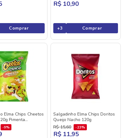
5
R$ 10,90
Comprar
+
3
Comprar
o Elma Chips Cheetos
Salgadinho Elma Chips Doritos
120g Pimenta
Queijo Nacho 120g
R$
15
,
60
9%
23%
9
R$ 11,95