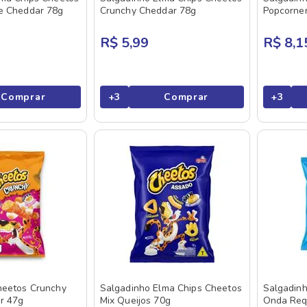
e Cheddar 78g
Crunchy Cheddar 78g
Popcorne
R$ 5,99
R$ 8,1
Comprar
+
3
Comprar
+
3
heetos Crunchy
Salgadinho Elma Chips Cheetos
Salgadinh
r 47g
Mix Queijos 70g
Onda Req