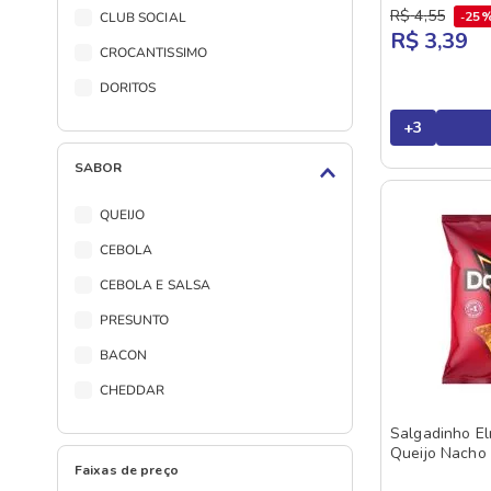
R$
4
,
55
25
CLUB SOCIAL
R$ 3,39
CROCANTISSIMO
DORITOS
ELMA CHIPS
+
3
EQLIBRI
SABOR
FANDANGOS
QUEIJO
LAYS
CEBOLA
PINGO DOURO
CEBOLA E SALSA
PIRAQUE
PRESUNTO
POPCORNERS
BACON
PRINGLES
CHEDDAR
RUFFLES
REQUEIJÃO
Salgadinho El
SENSACOES
Queijo Nacho
PICANHA
Faixas de preço
STIKSY