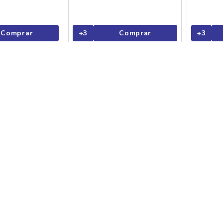
Comprar
+
3
Comprar
+
3
lma Chips Cheetos
Salgadinho Elma Chips Doritos
Salgadinh
ão 160g
Queijo Nacho 32g
Lanchinho
R$
4
,
99
8%
26%
R$ 3,69
R$ 15,