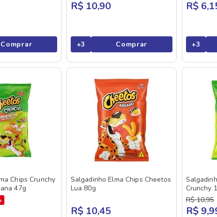
R$ 10,90
R$ 6,1
Comprar
+
3
Comprar
+
3
lma Chips Crunchy
Salgadinho Elma Chips Cheetos
Salgadinh
cana 47g
Lua 80g
Crunchy 
Mexicana
R$
10
,
95
%
R$ 10,45
R$ 9,9