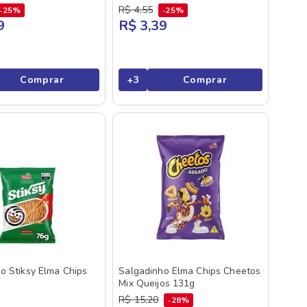
R$
4
,
55
25%
25%
9
R$ 3,39
Comprar
+
3
Comprar
o Stiksy Elma Chips
Salgadinho Elma Chips Cheetos
Mix Queijos 131g
R$
15
,
20
28%