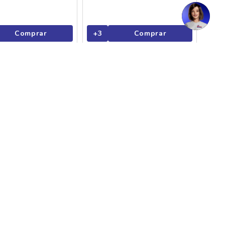
Comprar
+
3
Comprar
o Elma Chips
Salgadinho Elma Chips
 Sortido 94g
Cebolitos 35g
R$
4
,
99
22%
30
R$ 3,89