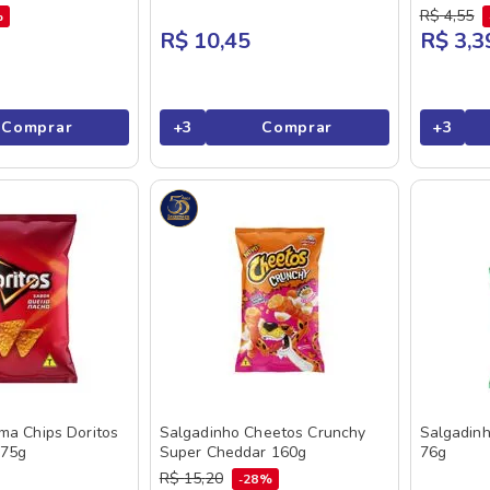
R$
4
,
55
%
R$ 10,45
R$ 3,3
Comprar
+
3
Comprar
+
3
ma Chips Doritos
Salgadinho Cheetos Crunchy
Salgadinh
 75g
Super Cheddar 160g
76g
R$
15
,
20
28%