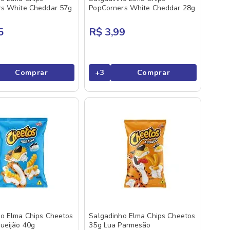
rs White Cheddar 57g
PopCorners White Cheddar 28g
5
R$ 3,99
Comprar
+
3
Comprar
o Elma Chips Cheetos
Salgadinho Elma Chips Cheetos
ueijão 40g
35g Lua Parmesão