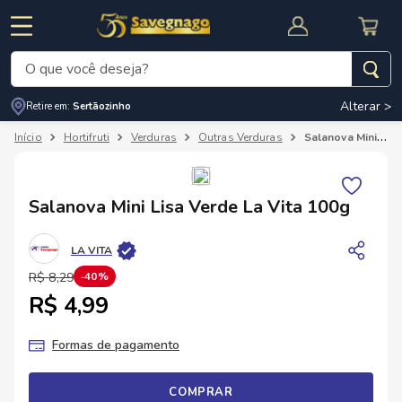
O que você deseja?
Alterar >
Retire em:
Sertãozinho
Termos mais buscados
Hortifruti
Verduras
Outras Verduras
Salanova Mini Lisa Verde La Vita 100g
1
º
leite
2
º
cafe
RNAL
CUPOM DE DESCONTO
Salanova Mini Lisa Verde La Vita 100g
3
º
cerveja
4
º
carne
LA VITA
5
º
arroz
R$
8
,
29
40%
R$ 4,99
Formas de pagamento
COMPRAR