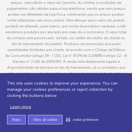
preços, será válido o valor do Carrinho. As ofertas e condições de
pagamentos são válidas para a loja eletrônica, sendo que seus preços
podem ser diferentes da loja física. Lembrando que os preços podem
sofrer alterações sem aviso prévio. Vale reforçar que o valor do pedido
poderá ser alterado, para menos, por conta de produtos variáveis; e não
vendemos produtos por atacado por meio do e-commerce. O valor total
da compra será processado, de fato, no cartão de crédito do cliente no
dia do faturamento do pedido. Produtos em promoção possuem
quantidades limitadas por cliente, de acordo com o Código de Defesa
do Consumidor (artigo 39 – I CDC, Lei nº. 8.078 de 11/09/90 e artigo 12 – III
Decreto nº. 2.181 de 20/03/97). A venda está diretamente ligada à
disponibilidade de estoque no dia do faturamento, já os produtos que
serão enviados aos clientes estão sujeitos à disponibilidade de estoque
no momento da separação. Caso algum produto venha a faltar no
This site uses cookies to improve your experience. You can
pedido do cliente, este não será entregue e o valor do item não será
manage your cookies preferences or reject collection by
cobrado. As fotos dos produtos no site são ilustrativas, podendo haver
clicking the buttons below
divergência com o produto real e todos os pedidos estão sujeitos à
confirmação de dados do cliente. Informações sobre entrega, podem ser
.
Learn more
consultadas em “Política de Entregas”
Reject
Allow all cookies
cookie preferences
Desenvolvido por