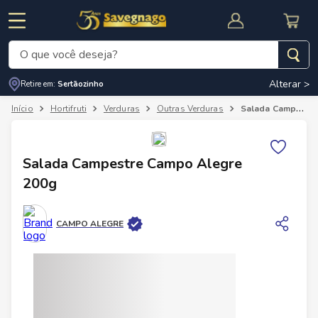
O que você deseja?
Alterar >
Retire em:
Sertãozinho
Termos mais buscados
Hortifruti
Verduras
Outras Verduras
Salada Campestre Campo Alegre 200g
1
º
leite
2
º
cafe
RNAL
CUPOM DE DESCONTO
Salada Campestre Campo Alegre
3
º
cerveja
200g
4
º
carne
5
º
arroz
CAMPO ALEGRE