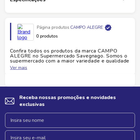
Página produtos
CAMPO ALEGRE
0 produtos
Confira todos os produtos da marca
CAMPO
ALEGRE
no Supermercado Savegnago. Somos o
supermercado com a maior variedade e qualidade
do Brasil!
Ver mais
No Savegnago, você encontra uma ampla seleção
de produtos
CAMPO ALEGRE
, confira abaixo:
Receba nossas promoções e novidades
exclusivas