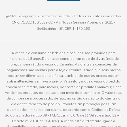
@2021 Savegnago Supermercados Ltda. - Todos os direitos reservados.
CNPJ: 71.322.150/0039-32 - Av. Nossa Senhora Aparecida, 2021 -
Sertãozinho - SP, CEP: 14170-150
A venda e o consumo de bebidas alcoólicas são proibidos para
menores de 18 anos.Durante as compras, em caso de divergência de
preços, será válido o valor do Carrinho. As ofertas e condições de
pagamentos são válidas para a loja eletrônica, sendo que seus preços
podem ser diferentes da loja física. Lembrando que os preços podem
sofrer alterações sem aviso prévio. Vale reforçar que o valor do pedido
poderá ser alterado, para menos, por conta de produtos variáveis; e não
vendemos produtos por atacado por meio do e-commerce. O valor total
da compra será processado, de fato, no cartão de crédito do cliente no
dia do faturamento do pedido. Produtos em promoção possuem
quantidades limitadas por cliente, de acordo com o Código de Defesa
do Consumidor (artigo 39 – I CDC, Lei nº. 8.078 de 11/09/90 e artigo 12 – III
Decreto nº. 2.181 de 20/03/97). A venda está diretamente ligada à
disponibilidade de estoque no dia do faturamento, já os produtos que