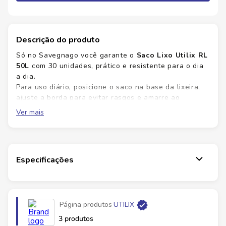
Descrição do produto
Só no Savegnago você garante o
Saco Lixo Utilix RL
50L
com 30 unidades, prático e resistente para o dia
a dia.
Para uso diário, posicione o saco na base da lixeira,
ajuste a borda para evitar rasgos e amarre ao
finalizar para evitar vazamentos. O conjunto de 30
Ver mais
sacos de 50L oferece praticidade e melhor higiene em
cozinhas, banheiros e áreas comuns. Adquira já no
Savegnago e mantenha ambientes mais limpos com
menor esforço.
Especificações
Praticidade
para descarte diário sem
complicações
Economia
com 30 sacos por pacote
Segurança
evita vazamentos com fechamento
Página produtos
UTILIX
firme
3 produtos
Higiene
mantém a cozinha limpa e organizada