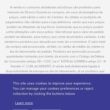
A venda e o consumo de bebidas alcoólicas são proibidos para
menores de 18 anos.Durante as compras, em caso de divergência de
preços, será válido o valor do Carrinho. As ofertas e condições de
pagamentos são válidas para a loja eletrônica, sendo que seus preços
podem ser diferentes da loja física. Lembrando que os preços podem
sofrer alterações sem aviso prévio. Vale reforçar que o valor do pedido
poderá ser alterado, para menos, por conta de produtos variáveis; e não
vendemos produtos por atacado por meio do e-commerce. O valor total
da compra será processado, de fato, no cartão de crédito do cliente no
dia do faturamento do pedido. Produtos em promoção possuem
quantidades limitadas por cliente, de acordo com o Código de Defesa
do Consumidor (artigo 39 – I CDC, Lei nº. 8.078 de 11/09/90 e artigo 12 – III
Decreto nº. 2.181 de 20/03/97). A venda está diretamente ligada à
disponibilidade de estoque no dia do faturamento, já os produtos que
serão enviados aos clientes estão sujeitos à disponibilidade de estoque
no momento da separação. Caso algum produto venha a faltar no
This site uses cookies to improve your experience.
pedido do cliente, este não será entregue e o valor do item não será
You can manage your cookies preferences or reject
cobrado. As fotos dos produtos no site são ilustrativas, podendo haver
collection by clicking the buttons below
divergência com o produto real e todos os pedidos estão sujeitos à
confirmação de dados do cliente. Informações sobre entrega, podem ser
.
Learn more
consultadas em “Política de Entregas”