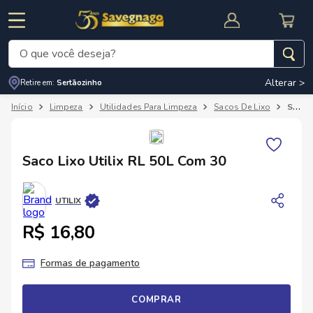
O que você deseja?
Alterar >
Retire em:
Sertãozinho
Termos mais buscados
Limpeza
Utilidades Para Limpeza
Sacos De Lixo
Saco Lixo Utilix RL 50L Com 30
1
º
leite
2
º
cafe
RNAL
CUPOM DE DESCONTO
Saco Lixo Utilix RL 50L Com 30
3
º
cerveja
4
º
carne
UTILIX
5
º
arroz
R$ 16,80
Formas de pagamento
COMPRAR