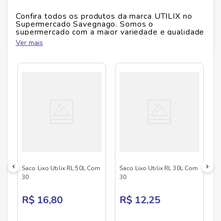
Ficha Técnica
Confira todos os produtos da marca
UTILIX
no
Supermercado Savegnago. Somos o
supermercado com a maior variedade e qualidade
Marca:
Utilix
do Brasil!
Capacidade:
50 litros
Ver mais
Conteúdo:
30 sacos
No Savegnago, você encontra uma ampla seleção
de produtos
UTILIX
, confira abaixo:
Material:
Polietileno
Uso recomendado:
Doméstico
Saco Lixo Utilix RL 50L Com
Saco Lixo Utilix RL 30L Com
30
30
R$ 16,80
R$ 12,25