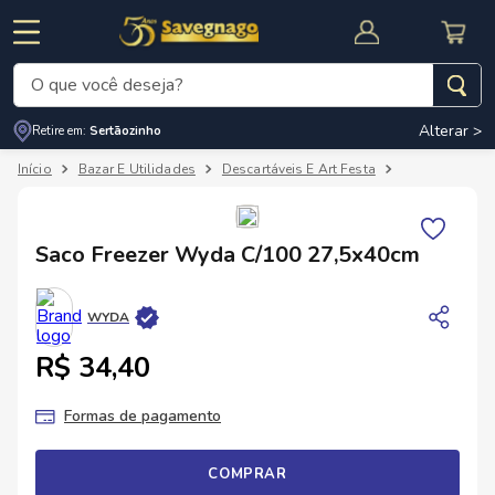
O que você deseja?
Alterar >
Retire em:
Sertãozinho
Termos mais buscados
Bazar E Utilidades
Descartáveis E Art Festa
Outros Descar
1
º
leite
2
º
cafe
RNAL
CUPOM DE DESCONTO
Saco Freezer Wyda C/100 27,5x40cm
3
º
cerveja
4
º
carne
WYDA
5
º
arroz
R$ 34,40
Formas de pagamento
COMPRAR