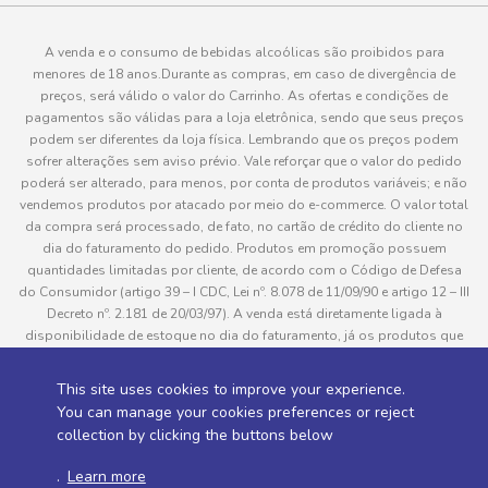
A venda e o consumo de bebidas alcoólicas são proibidos para
menores de 18 anos.Durante as compras, em caso de divergência de
preços, será válido o valor do Carrinho. As ofertas e condições de
pagamentos são válidas para a loja eletrônica, sendo que seus preços
podem ser diferentes da loja física. Lembrando que os preços podem
sofrer alterações sem aviso prévio. Vale reforçar que o valor do pedido
poderá ser alterado, para menos, por conta de produtos variáveis; e não
vendemos produtos por atacado por meio do e-commerce. O valor total
da compra será processado, de fato, no cartão de crédito do cliente no
dia do faturamento do pedido. Produtos em promoção possuem
quantidades limitadas por cliente, de acordo com o Código de Defesa
do Consumidor (artigo 39 – I CDC, Lei nº. 8.078 de 11/09/90 e artigo 12 – III
Decreto nº. 2.181 de 20/03/97). A venda está diretamente ligada à
disponibilidade de estoque no dia do faturamento, já os produtos que
serão enviados aos clientes estão sujeitos à disponibilidade de estoque
no momento da separação. Caso algum produto venha a faltar no
This site uses cookies to improve your experience.
pedido do cliente, este não será entregue e o valor do item não será
You can manage your cookies preferences or reject
cobrado. As fotos dos produtos no site são ilustrativas, podendo haver
collection by clicking the buttons below
divergência com o produto real e todos os pedidos estão sujeitos à
confirmação de dados do cliente. Informações sobre entrega, podem ser
.
Learn more