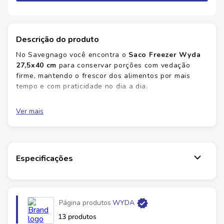
Descrição do produto
No Savegnago você encontra o
Saco Freezer Wyda
27,5x40 cm
para conservar porções com vedação
firme, mantendo o frescor dos alimentos por mais
tempo e com praticidade no dia a dia.
Conservação
de alimentos por mais tempo com
Ver mais
vedação confiável.
Vedação
prática que evita vazamentos e
contaminação cruzada.
Praticidade
de uso e armazenamento, ideal
para porções do dia a dia.
Especificações
Versatilidade
para congelar, separar e
organizar porções de forma simples.
Marca
WYDA
Com a qualidade Wyda aliada ao padrão Savegnago,
Página produtos
WYDA
você ganha organização, segurança e economia no
EAN
7898930672656
congelamento de porções. Adquira já o seu
Saco
13 produtos