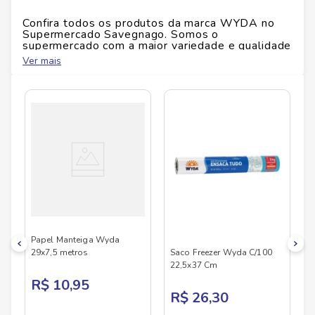
Freezer Wyda 27,5x40 cm
e facilite o preparo das
Id do produto
30889
refeições.
Confira todos os produtos da marca
WYDA
no
Supermercado Savegnago. Somos o
Ficha Técnica
supermercado com a maior variedade e qualidade
Altura
5
cm
do Brasil!
Ver mais
Marca:
Wyda
No Savegnago, você encontra uma ampla seleção
Dimensões:
27,5 x 40 cm
de produtos
WYDA
, confira abaixo:
Largura
29
cm
Conteúdo da embalagem:
100 unidades
Observação:
Verifique a embalagem para
Comprimento
informações adicionais de uso, composição e
1
cm
instruções de descarte.
Peso
0.136
kg
Papel Manteiga Wyda
29x7,5 metros
Saco Freezer Wyda C/100
22,5x37 Cm
R$ 10,95
R$ 26,30