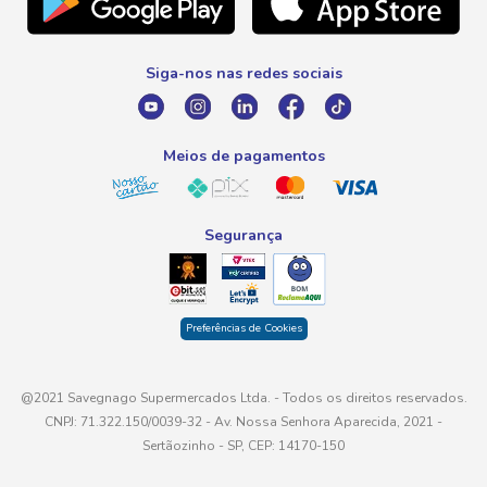
Promoção Fim de Ano
0800 016 6680
Promoção Fornecedores
Siga-nos nas redes sociais
E-mail
atendimento@savegnago.com.br
Meios de pagamentos
Segurança
Preferências de Cookies
@2021 Savegnago Supermercados Ltda. - Todos os direitos reservados.
CNPJ: 71.322.150/0039-32 - Av. Nossa Senhora Aparecida, 2021 -
Sertãozinho - SP, CEP: 14170-150