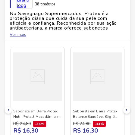
38 produtos
No Savegnago Supermercados, Protex é a
proteção diária que cuida da sua pele com
eficácia e confiança. Reconhecida por sua ação
antibacteriana, a marca oferece sabonetes
líquidos e em barra que eliminam até 99,9% das
Ver mais
bactérias, mantendo a pele limpa, saudável e
protegida — ideal para quem busca higiene
profunda sem abrir mão da suavidade. Com
fórmulas dermatologicamente testadas e
versões enriquecidas com ingredientes como
aveia, própolis e aloe vera, Protex atende
diferentes tipos de pele e necessidades
específicas. É a escolha certa para quem valoriza
bem-estar, segurança e aquele frescor que
acompanha o dia inteiro. Protex é para quem
transforma o cuidado com a pele em um gesto de
proteção e carinho. Disponível no Savegnago
Supermercados em versões que unem
tecnologia, saúde e conforto para toda a família.
Sabonete em Barra Protex
Sabonete em Barra Protex
Nutri Protect Macadâmia +
Balance Saudável 85g 6
Glicerina 6un 85g
unidades
R$
24
,
80
R$
24
,
80
34%
34%
R$ 16,30
R$ 16,30