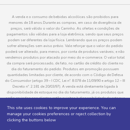
A venda e o consumo de bebidas alcoólicas são proibidos para
menores de 18 anos.Durante as compras, em caso de divergência de
preços, será válido o valor do Carrinho. As ofertas e condições de
pagamentos são válidas para a loja eletrônica, sendo que seus preços
podem ser diferentes da loja física. Lembrando que os preços podem
sofrer alterações sem aviso prévio. Vale reforçar que o valor do pedido
poderá ser alterado, para menos, por conta de produtos variáveis; e não
vendemos produtos por atacado por meio do e-commerce. O valor total
da compra será processado, de fato, no cartão de crédito do cliente no
dia do faturamento do pedido. Produtos em promoção possuem
quantidades limitadas por cliente, de acordo com o Código de Defesa
do Consumidor (artigo 39 – I CDC, Lei nº. 8.078 de 11/09/90 e artigo 12 – III
Decreto nº. 2.181 de 20/03/97). A venda está diretamente ligada à
disponibilidade de estoque no dia do faturamento, já os produtos que
serão enviados aos clientes estão sujeitos à disponibilidade de estoque
no momento da separação. Caso algum produto venha a faltar no
This site uses cookies to improve your experience. You can
pedido do cliente, este não será entregue e o valor do item não será
manage your cookies preferences or reject collection by
cobrado. As fotos dos produtos no site são ilustrativas, podendo haver
clicking the buttons below
divergência com o produto real e todos os pedidos estão sujeitos à
confirmação de dados do cliente. Informações sobre entrega, podem ser