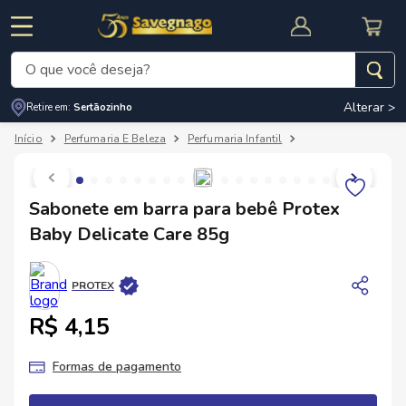
O que você deseja?
Alterar >
Retire em:
Sertãozinho
Termos mais buscados
Perfumaria E Beleza
Perfumaria Infantil
Cuidados Infantil
1
º
leite
2
º
cafe
RNAL
CUPOM DE DESCONTO
Sabonete em barra para bebê Protex
3
º
cerveja
Baby Delicate Care 85g
4
º
carne
5
º
arroz
PROTEX
R$ 4,15
Formas de pagamento