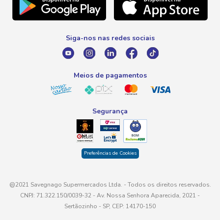
Telefone
Promoção Fim de Ano
0800 016 6680
Promoção Fornecedores
Siga-nos nas redes sociais
E-mail
atendimento@savegnago.com.br
Meios de pagamentos
Segurança
Preferências de Cookies
@2021 Savegnago Supermercados Ltda. - Todos os direitos reservados.
CNPJ: 71.322.150/0039-32 - Av. Nossa Senhora Aparecida, 2021 -
Sertãozinho - SP, CEP: 14170-150