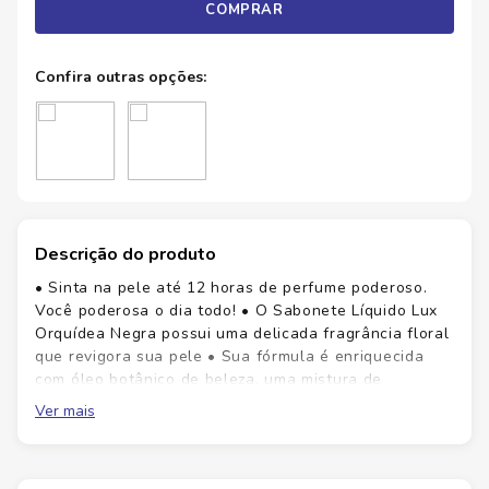
COMPRAR
Descrição do produto
• Sinta na pele até 12 horas de perfume poderoso.
Você poderosa o dia todo! • O Sabonete Líquido Lux
Orquídea Negra possui uma delicada fragrância floral
que revigora sua pele • Sua fórmula é enriquecida
com óleo botânico de beleza, uma mistura de
ingredientes naturais que ajudam a manter sua pele
Ver mais
macia e suave, proporcionando uma experiência de
banho superior • O sabonete líquido corporal Lux
Orquídea Negra deixa a sensação de pele macia e