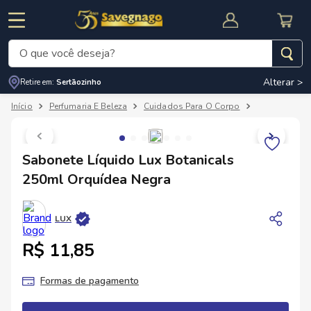
O que você deseja?
Alterar >
Retire em:
Sertãozinho
Termos mais buscados
Perfumaria E Beleza
Cuidados Para O Corpo
Sabonete
1
º
leite
2
º
cafe
RNAL
CUPOM DE DESCONTO
Sabonete Líquido Lux Botanicals
3
º
cerveja
250ml Orquídea Negra
4
º
carne
5
º
arroz
LUX
R$ 11,85
Formas de pagamento