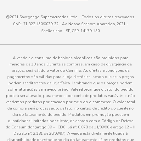
@2021 Savegnago Supermercados Ltda. - Todos os direitos reservados.
CNPJ: 71.322.150/0039-32 - Av. Nossa Senhora Aparecida, 2021 -
Sertãozinho - SP, CEP: 14170-150
A venda e o consumo de bebidas alcoólicas são proibidos para
menores de 18 anos.Durante as compras, em caso de divergência de
preços, será válido o valor do Carrinho. As ofertas e condições de
pagamentos são válidas para a loja eletrônica, sendo que seus preços
podem ser diferentes da loja física. Lembrando que os preços podem
sofrer alterações sem aviso prévio. Vale reforçar que o valor do pedido
poderá ser alterado, para menos, por conta de produtos variáveis; e não
vendemos produtos por atacado por meio do e-commerce. O valor total
da compra será processado, de fato, no cartão de crédito do cliente no
dia do faturamento do pedido. Produtos em promoção possuem
quantidades limitadas por cliente, de acordo com o Código de Defesa
do Consumidor (artigo 39 – I CDC, Lei nº. 8.078 de 11/09/90 e artigo 12 – III
Decreto nº. 2.181 de 20/03/97). A venda está diretamente ligada à
disponibilidade de estoque no dia do faturamento, já os produtos que