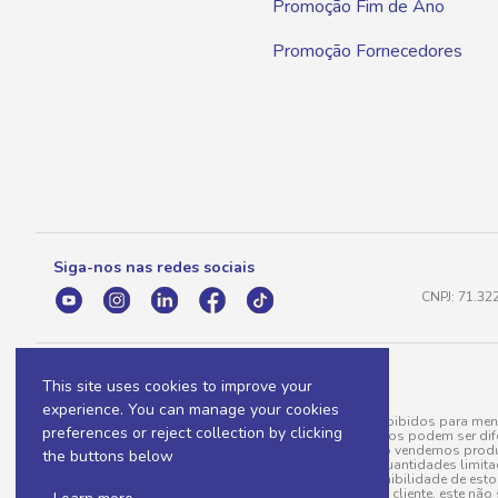
Promoção Fim de Ano
Promoção Fornecedores
Siga-nos nas redes sociais
CNPJ: 71.32
This site uses cookies to improve your
experience. You can manage your cookies
A venda e o consumo de bebidas alcoólicas são proibidos para meno
preferences or reject collection by clicking
válidas para a loja eletrônica, sendo que seus preços podem ser dif
para menos, por conta de produtos variáveis; e não vendemos produ
the buttons below
do pedido. Produtos em promoção possuem quantidades limitadas po
20/03/97). A venda está diretamente ligada à disponibilidade de es
Caso algum produto venha a faltar no pedido do cliente, este não 