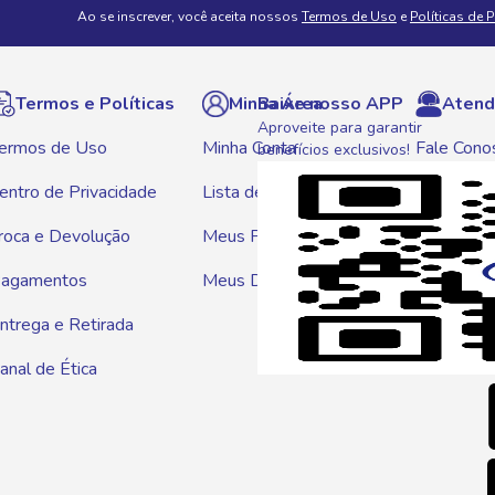
Ao se inscrever, você aceita nossos
Termos de Uso
e
Políticas de 
Termos e Políticas
Minha Área
Baixe nosso APP
Atend
Aproveite para garantir
ermos de Uso
Minha Conta
Fale Cono
benefícios exclusivos!
entro de Privacidade
Lista de Compras
WhatsAp
roca e Devolução
Meus Pedidos
Telef
agamentos
Meus Descontos
0800 01
ntrega e Retirada
E-mai
anal de Ética
atendim