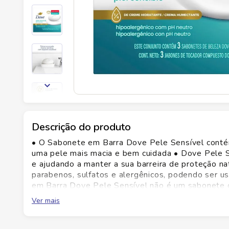
Descrição do produto
• O Sabonete em Barra Dove Pele Sensível conté
uma pele mais macia e bem cuidada • Dove Pele Se
e ajudando a manter a sua barreira de proteção n
parabenos, sulfatos e alergênicos, podendo ser u
em Barra Dove Pele Sensível não é um sabonete c
hidratação da pele • Com fragrância suave e fórmu
Ver mais
bonita e com aspecto saudável • O Sabonete em
Dove não é um sabonete em barra comum, é uma ba
remove a sujeira do dia a dia. Acreditamos que o 