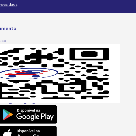
Privacidade
imento
sco
p
one
6 6680
l
ento@savegnago.com.br