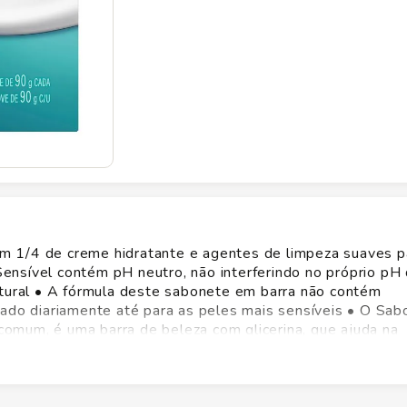
m 1/4 de creme hidratante e agentes de limpeza suaves p
nsível contém pH neutro, não interferindo no próprio pH 
atural • A fórmula deste sabonete em barra não contém
sado diariamente até para as peles mais sensíveis • O Sa
omum, é uma barra de beleza com glicerina, que ajuda na
la hipoalergênica, este sabonete em barra deixa a sua pele
 Barra Dove Pele Sensível é dermatologicamente recomen
rra de beleza que vai além da limpeza, nutrindo a pele e
segredo para uma pele bonita é a hidratação diária, e nenh