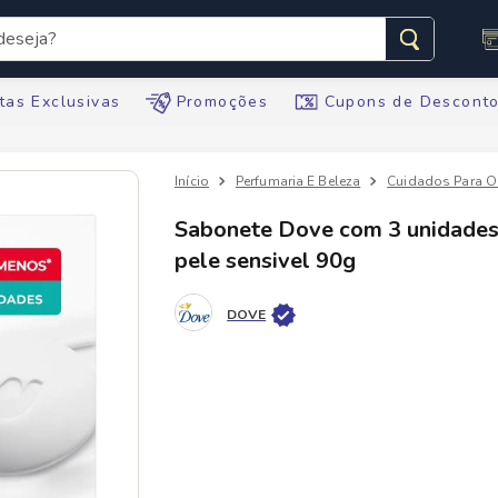
seja?
s buscados
tas Exclusivas
Promoções
Cupons de Descont
Perfumaria E Beleza
Cuidados Para O
Sabonete Dove com 3 unidade
pele sensivel 90g
te
DOVE
tegral
te
ario