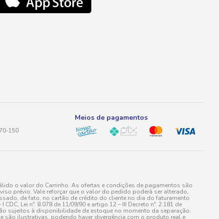
Meios de pagamentos
170-150
lido o valor do Carrinho. As ofertas e condições de pagamentos são
iso prévio. Vale reforçar que o valor do pedido poderá ser alterado,
do, de fato, no cartão de crédito do cliente no dia do faturamento
 Lei nº. 8.078 de 11/09/90 e artigo 12 – III Decreto nº. 2.181 de
stão sujeitos à disponibilidade de estoque no momento da separação.
e são ilustrativas, podendo haver divergência com o produto real e