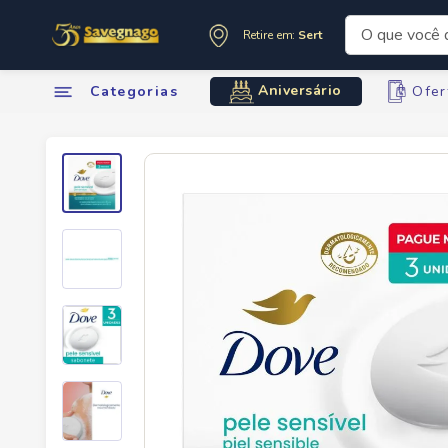
O que você de
Retire em:
Sertãozinho
Termos mai
Aniversário
Categorias
Ofer
1
º
leite
2
º
cafe
3
º
cerveja
4
º
carne
5
º
arroz
6
º
sabone
7
º
oleo
8
º
leite in
9
º
chocola
10
º
anivers