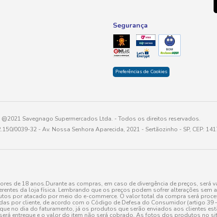
Segurança
Preferências de Cookies
@2021 Savegnago Supermercados Ltda. - Todos os direitos reservados.
2.150/0039-32 - Av. Nossa Senhora Aparecida, 2021 - Sertãozinho - SP, CEP: 14
res de 18 anos.Durante as compras, em caso de divergência de preços, será vá
erentes da loja física. Lembrando que os preços podem sofrer alterações sem av
tos por atacado por meio do e-commerce. O valor total da compra será processa
r cliente, de acordo com o Código de Defesa do Consumidor (artigo 39 – I CDC,
toque no dia do faturamento, já os produtos que serão enviados aos clientes e
será entregue e o valor do item não será cobrado. As fotos dos produtos no sit