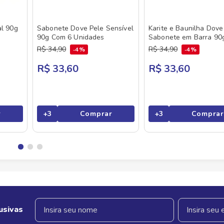
al 90g
Sabonete Dove Pele Sensível
Karite e Baunilha Dove
90g Com 6 Unidades
Sabonete em Barra 90
unidades
R$
34
,
90
R$
34
,
90
4%
4%
R$ 33,60
R$ 33,60
r
+
3
Comprar
+
3
Comprar
usivas