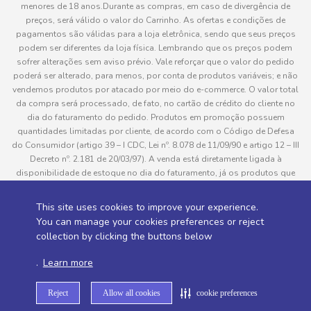
menores de 18 anos.Durante as compras, em caso de divergência de
preços, será válido o valor do Carrinho. As ofertas e condições de
pagamentos são válidas para a loja eletrônica, sendo que seus preços
podem ser diferentes da loja física. Lembrando que os preços podem
sofrer alterações sem aviso prévio. Vale reforçar que o valor do pedido
poderá ser alterado, para menos, por conta de produtos variáveis; e não
vendemos produtos por atacado por meio do e-commerce. O valor total
da compra será processado, de fato, no cartão de crédito do cliente no
dia do faturamento do pedido. Produtos em promoção possuem
quantidades limitadas por cliente, de acordo com o Código de Defesa
do Consumidor (artigo 39 – I CDC, Lei nº. 8.078 de 11/09/90 e artigo 12 – III
Decreto nº. 2.181 de 20/03/97). A venda está diretamente ligada à
disponibilidade de estoque no dia do faturamento, já os produtos que
serão enviados aos clientes estão sujeitos à disponibilidade de estoque
no momento da separação. Caso algum produto venha a faltar no
This site uses cookies to improve your experience.
pedido do cliente, este não será entregue e o valor do item não será
You can manage your cookies preferences or reject
cobrado. As fotos dos produtos no site são ilustrativas, podendo haver
collection by clicking the buttons below
divergência com o produto real e todos os pedidos estão sujeitos à
confirmação de dados do cliente. Informações sobre entrega, podem ser
.
Learn more
consultadas em “Política de Entregas”
Reject
Allow all cookies
cookie preferences
Desenvolvido por