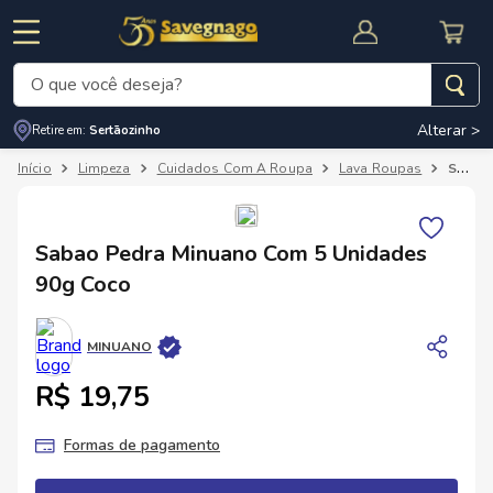
O que você deseja?
Alterar >
Retire em:
Sertãozinho
Termos mais buscados
Limpeza
Cuidados Com A Roupa
Lava Roupas
Sabao Pedra Minuano Com 5 Unidades 90g Coco
1
º
leite
2
º
cafe
RNAL
CUPOM DE DESCONTO
Sabao Pedra Minuano Com 5 Unidades
3
º
cerveja
90g Coco
4
º
carne
5
º
arroz
MINUANO
R$ 19,75
Formas de pagamento