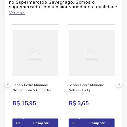
no Supermercado Savegnago. Somos o
supermercado com a maior variedade e qualidade
do Brasil!
Ver mais
No Savegnago, você encontra uma ampla seleção
de produtos
MINUANO
, confira abaixo:
Sabão Pedra Minuano
Sabão Pedra Minuano
Neutro Com 5 Unidades
Natural 160g
R$ 15,95
R$ 3,65
+
3
Comprar
+
3
Comprar