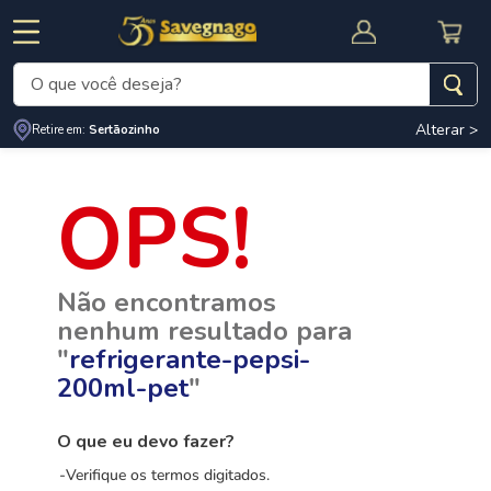
O que você deseja?
Alterar >
Retire em:
Sertãozinho
Termos mais buscados
1
º
leite
2
º
cafe
RNAL
CUPOM DE DESCONTO
3
º
cerveja
Não encontramos
4
º
carne
nenhum resultado para
5
º
arroz
"
refrigerante-pepsi-
200ml-pet
"
O que eu devo fazer?
Verifique os termos digitados.