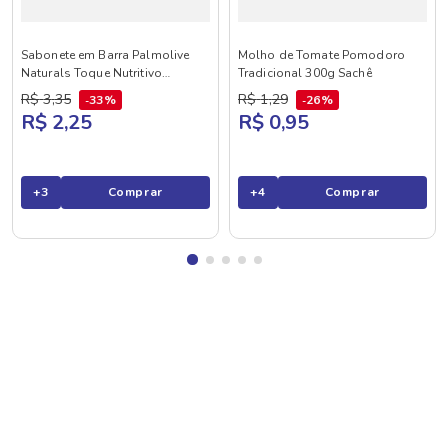
Sabonete em Barra Palmolive
Molho de Tomate Pomodoro
Naturals Toque Nutritivo
Tradicional 300g Sachê
Framboesa e Amora 85g
R$
3
,
35
R$
1
,
29
33%
26%
R$ 2,25
R$ 0,95
+
3
Comprar
+
4
Comprar