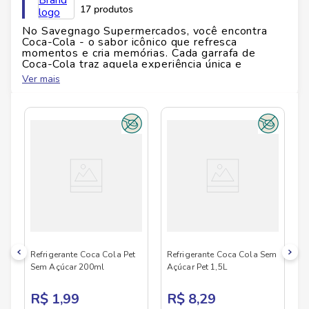
Marca:
Coca-Cola
17 produtos
Volume:
350 ml
No Savegnago Supermercados, você encontra
Tipo:
Refrigerante sem açúcar
Coca-Cola - o sabor icônico que refresca
Alérgenos:
Verificar embalagem
momentos e cria memórias. Cada garrafa de
Glúten:
Verificar embalagem
Coca-Cola traz aquela experiência única e
inconfundível, perfeita para compartilhar em
Ver mais
qualquer ocasião. Seja na versão tradicional, zero
açúcar ou nas opções em lata, Coca-Cola é
sempre a escolha certa para acompanhar bons
momentos com família e amigos. O refrigerante
mais amado do mundo agora está ainda mais
perto de você, mantendo todo o sabor especial
que conquistou gerações. Ideal para celebrar,
para acompanhar refeições ou simplesmente para
matar aquela sede com muito estilo. Disponível
no Savegnago Supermercados, onde você
encontra as bebidas que transformam qualquer
momento em algo especial.
Refrigerante Coca Cola Pet
Refrigerante Coca Cola Sem
Sem Açúcar 200ml
Açúcar Pet 1,5L
R$ 1,99
R$ 8,29