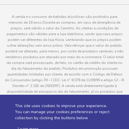
A venda e o consumo de bebidas alcoólicas são proibidos para
menores de 18 anos.Durante as compras, em caso de divergência de
preços, será válido o valor do Carrinho. As ofertas e condições de
pagamentos são válidas para a loja eletrônica, sendo que seus preços
podem ser diferentes da loja física. Lembrando que os preços podem
sofrer alterações sem aviso prévio. Vale reforçar que o valor do pedido
poderá ser alterado, para menos, por conta de produtos variáveis; e não
vendemos produtos por atacado por meio do e-commerce. O valor total
da compra será processado, de fato, no cartão de crédito do cliente no
dia do faturamento do pedido. Produtos em promoção possuem
quantidades limitadas por cliente, de acordo com o Código de Defesa
do Consumidor (artigo 39 – I CDC, Lei nº. 8.078 de 11/09/90 e artigo 12 – III
Decreto nº. 2.181 de 20/03/97). A venda está diretamente ligada à
disponibilidade de estoque no dia do faturamento, já os produtos que
serão enviados aos clientes estão sujeitos à disponibilidade de estoque
no momento da separação. Caso algum produto venha a faltar no
This site uses cookies to improve your experience.
pedido do cliente, este não será entregue e o valor do item não será
You can manage your cookies preferences or reject
cobrado. As fotos dos produtos no site são ilustrativas, podendo haver
collection by clicking the buttons below
divergência com o produto real e todos os pedidos estão sujeitos à
confirmação de dados do cliente. Informações sobre entrega, podem ser
.
Learn more