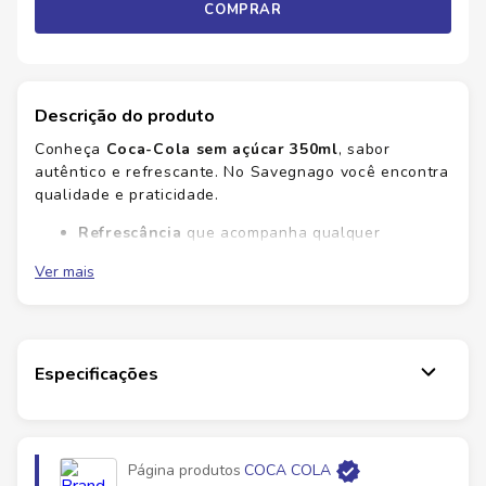
COMPRAR
Descrição do produto
Conheça
Coca-Cola sem açúcar 350ml
, sabor
autêntico e refrescante. No Savegnago você encontra
qualidade e praticidade.
Refrescância
que acompanha qualquer
momento.
Ver mais
Sabor
reconhecido, sem açúcar.
Praticidade
para levar.
Versatilidade
com refeições e encontros.
Qualidade que você sente a cada gole; peça já e
Especificações
garanta o seu refri favorito. Verifique a embalagem
para informações de alérgenos e glúten.
Ficha Técnica
Página produtos
COCA COLA