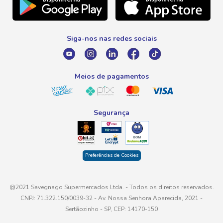
Telefone
Promoção Fim de Ano
0800 016 6680
Promoção Fornecedores
Siga-nos nas redes sociais
E-mail
atendimento@savegnago.com.br
Meios de pagamentos
Segurança
Preferências de Cookies
@2021 Savegnago Supermercados Ltda. - Todos os direitos reservados.
CNPJ: 71.322.150/0039-32 - Av. Nossa Senhora Aparecida, 2021 -
Sertãozinho - SP, CEP: 14170-150