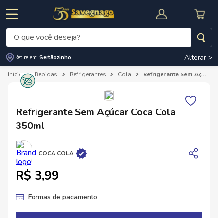
O que você deseja?
Alterar >
Retire em:
Sertãozinho
Termos mais buscados
Bebidas
Refrigerantes
Cola
Refrigerante Sem Açúcar Coca Cola 350ml
1
º
leite
2
º
cafe
RNAL
CUPOM DE DESCONTO
Refrigerante Sem Açúcar Coca Cola
3
º
cerveja
350ml
4
º
carne
5
º
arroz
COCA COLA
R$ 3,99
Formas de pagamento