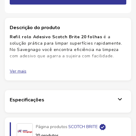
Descrição do produto
Refil rolo Adesivo Scotch Brite 20 folhas
é a
solução prática para limpar superfícies rapidamente.
No Savegnago você encontra eficiência na limpeza
com adesivo que agarra a sujeira com facilidade.
Economia de tempo
ao limpar grandes áreas
Ver mais
sem esforço
Praticidade
uso simples e rápido em qualquer
ambiente
Versatilidade
funciona em azulejos, inox e
madeira selada
Especificações
Alta performance
adesivo eficiente que não
deixa resíduos
Marca
SCOTCH BRITE
Conquiste uma limpeza mais eficiente com menos
Página produtos
SCOTCH BRITE
esforço. Garanta já o seu refil e mantenha as
EAN
7891040126101
superfícies com aparência de novas.
Compre já
e
20 produtos