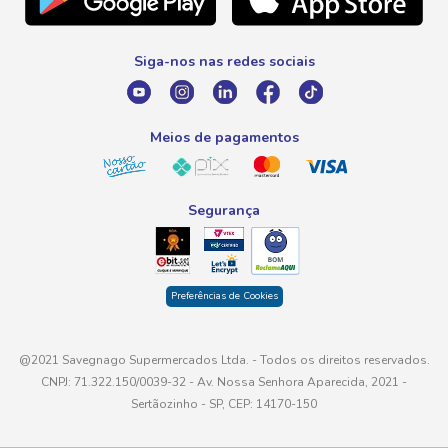
Promoção Fim de Ano
0800 016 6680
Promoção Fornecedores
Siga-nos nas redes sociais
E-mail
atendimento@savegnago.com.br
Meios de pagamentos
Segurança
Preferências de Cookies
@2021 Savegnago Supermercados Ltda. - Todos os direitos reservados.
CNPJ: 71.322.150/0039-32 - Av. Nossa Senhora Aparecida, 2021 -
Sertãozinho - SP, CEP: 14170-150