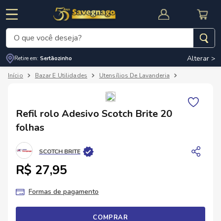
O que você deseja?
Alterar >
Retire em:
Sertãozinho
Termos mais buscados
Bazar E Utilidades
Utensílios De Lavanderia
Outros Itens 
1
º
leite
2
º
cafe
RNAL
CUPOM DE DESCONTO
Refil rolo Adesivo Scotch Brite 20
3
º
cerveja
folhas
4
º
carne
SCOTCH BRITE
5
º
arroz
R$ 27,95
Formas de pagamento
COMPRAR