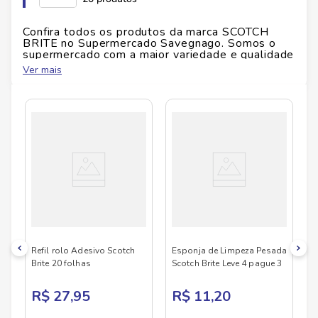
tenha praticidade no dia a dia.
Id do produto
94426
Confira todos os produtos da marca
SCOTCH
Ficha Técnica
BRITE
no Supermercado Savegnago. Somos o
supermercado com a maior variedade e qualidade
Altura
0.111
cm
Marca:
Scotch Brite
do Brasil!
Ver mais
Conteúdo:
20 folhas
No Savegnago, você encontra uma ampla seleção
Tipo:
Refil de rolo adesivo
de produtos
SCOTCH BRITE
, confira abaixo:
Largura
0.111
cm
Comprimento
0.111
cm
Peso
0.036
kg
Refil rolo Adesivo Scotch
Esponja de Limpeza Pesada
Brite 20 folhas
Scotch Brite Leve 4 pague 3
R$ 27,95
R$ 11,20