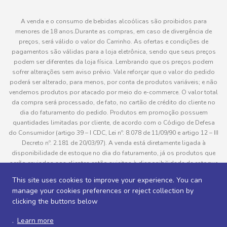
A venda e o consumo de bebidas alcoólicas são proibidos para
menores de 18 anos.Durante as compras, em caso de divergência de
preços, será válido o valor do Carrinho. As ofertas e condições de
pagamentos são válidas para a loja eletrônica, sendo que seus preços
podem ser diferentes da loja física. Lembrando que os preços podem
sofrer alterações sem aviso prévio. Vale reforçar que o valor do pedido
poderá ser alterado, para menos, por conta de produtos variáveis; e não
vendemos produtos por atacado por meio do e-commerce. O valor total
da compra será processado, de fato, no cartão de crédito do cliente no
dia do faturamento do pedido. Produtos em promoção possuem
quantidades limitadas por cliente, de acordo com o Código de Defesa
do Consumidor (artigo 39 – I CDC, Lei nº. 8.078 de 11/09/90 e artigo 12 – III
Decreto nº. 2.181 de 20/03/97). A venda está diretamente ligada à
disponibilidade de estoque no dia do faturamento, já os produtos que
serão enviados aos clientes estão sujeitos à disponibilidade de estoque
no momento da separação. Caso algum produto venha a faltar no
This site uses cookies to improve your experience. You can
pedido do cliente, este não será entregue e o valor do item não será
manage your cookies preferences or reject collection by
cobrado. As fotos dos produtos no site são ilustrativas, podendo haver
clicking the buttons below
divergência com o produto real e todos os pedidos estão sujeitos à
confirmação de dados do cliente. Informações sobre entrega, podem ser
.
Learn more
consultadas em “Política de Entregas”