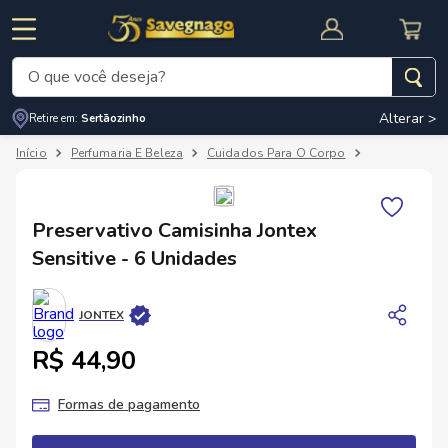
O que você deseja?
Alterar >
Retire em:
Sertãozinho
Termos mais buscados
Perfumaria E Beleza
Cuidados Para O Corpo
Algodão, Has
1
º
leite
2
º
cafe
RNAL
CUPOM DE DESCONTO
Preservativo Camisinha Jontex
3
º
cerveja
Sensitive - 6 Unidades
4
º
carne
5
º
arroz
JONTEX
R$ 44,90
Formas de pagamento