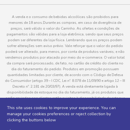
A venda e o consumo de bebidas alcoólicas são proibidos para
menores de 18 anos.Durante as compras, em caso de divergência de
preços, será válido o valor do Carrinho. As ofertas e condições de
pagamentos são válidas para a loja eletrônica, sendo que seus preços
podem ser diferentes da loja física. Lembrando que os preços podem
sofrer alterações sem aviso prévio. Vale reforçar que o valor do pedido
poderá ser alterado, para menos, por conta de produtos variáveis; e não
vendemos produtos por atacado por meio do e-commerce. O valor total
da compra será processado, de fato, no cartão de crédito do cliente no
dia do faturamento do pedido. Produtos em promoção possuem
quantidades limitadas por cliente, de acordo com o Código de Defesa
do Consumidor (artigo 39 – I CDC, Lei nº. 8.078 de 11/09/90 e artigo 12 – III
Decreto nº. 2.181 de 20/03/97). A venda está diretamente ligada à
disponibilidade de estoque no dia do faturamento, já os produtos que
serão enviados aos clientes estão sujeitos à disponibilidade de estoque
no momento da separação. Caso algum produto venha a faltar no
This site uses cookies to improve your experience. You can
pedido do cliente, este não será entregue e o valor do item não será
manage your cookies preferences or reject collection by
cobrado. As fotos dos produtos no site são ilustrativas, podendo haver
clicking the buttons below
divergência com o produto real e todos os pedidos estão sujeitos à
confirmação de dados do cliente. Informações sobre entrega, podem ser