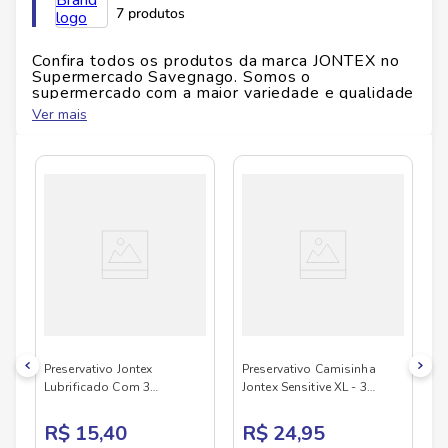
7 produtos
Confira todos os produtos da marca
JONTEX
no
Supermercado Savegnago. Somos o
supermercado com a maior variedade e qualidade
do Brasil!
Ver mais
No Savegnago, você encontra uma ampla seleção
de produtos
JONTEX
, confira abaixo:
Preservativo Jontex
Preservativo Camisinha
Lubrificado Com 3
Jontex Sensitive XL - 3
Unidades
Unidades
R$ 15,40
R$ 24,95