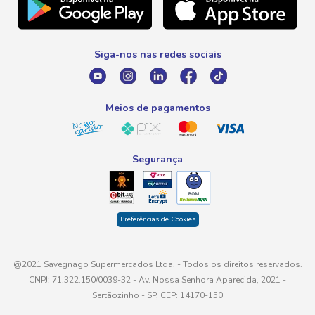
Telefone
Promoção Fim de Ano
0800 016 6680
Promoção Fornecedores
Siga-nos nas redes sociais
E-mail
atendimento@savegnago.com.br
Meios de pagamentos
Segurança
Preferências de Cookies
@2021 Savegnago Supermercados Ltda. - Todos os direitos reservados.
CNPJ: 71.322.150/0039-32 - Av. Nossa Senhora Aparecida, 2021 -
Sertãozinho - SP, CEP: 14170-150