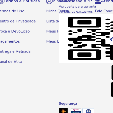
Termos e Políticas
Minha Área
Baixe nosso APP
Atend
Aproveite para garantir
ermos de Uso
Minha Conta
Fale Cono
benefícios exclusivos!
entro de Privacidade
Lista de Compras
WhatsAp
roca e Devolução
Meus Pedidos
Telef
agamentos
Meus Descontos
0800 01
ntrega e Retirada
E-mai
anal de Ética
atendim
Segurança