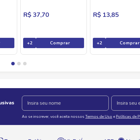
R$ 37,70
R$ 13,85
r
+
2
Comprar
+
2
Comprar
usivas
Ao se inscrever, você aceita nossos
Termos de Uso
e
Políticas de 