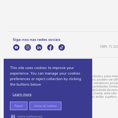
Siga-nos nas redes sociais
CNPJ: 71.32
This site uses cookies to improve your
experience. You can manage your cookies
A venda e o consumo de bebidas alcoólicas são proibidos para meno
preferences or reject collection by clicking
válidas para a loja eletrônica, sendo que seus preços podem ser dif
para menos, por conta de produtos variáveis; e não vendemos produ
the buttons below
do pedido. Produtos em promoção possuem quantidades limitadas po
20/03/97). A venda está diretamente ligada à disponibilidade de es
Caso algum produto venha a faltar no pedido do cliente, este não 
.
Learn more
todos os pedidos estão sujeitos 
Reject
Allow all cookies
cookie preferences