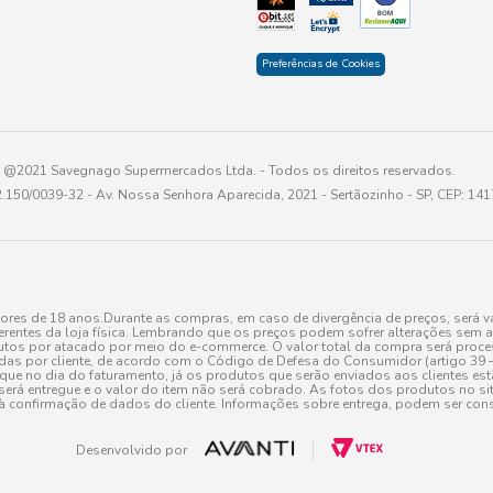
Preferências de Cookies
@2021 Savegnago Supermercados Ltda. - Todos os direitos reservados.
2.150/0039-32 - Av. Nossa Senhora Aparecida, 2021 - Sertãozinho - SP, CEP: 14
res de 18 anos.Durante as compras, em caso de divergência de preços, será vá
erentes da loja física. Lembrando que os preços podem sofrer alterações sem av
tos por atacado por meio do e-commerce. O valor total da compra será processa
r cliente, de acordo com o Código de Defesa do Consumidor (artigo 39 – I CDC,
toque no dia do faturamento, já os produtos que serão enviados aos clientes e
será entregue e o valor do item não será cobrado. As fotos dos produtos no sit
à confirmação de dados do cliente. Informações sobre entrega, podem ser cons
Desenvolvido por