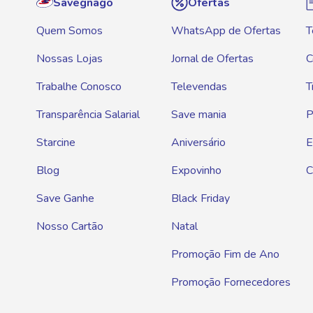
Savegnago
Ofertas
Quem Somos
WhatsApp de Ofertas
T
Nossas Lojas
Jornal de Ofertas
C
Trabalhe Conosco
Televendas
T
Transparência Salarial
Save mania
P
Starcine
Aniversário
E
Blog
Expovinho
C
Save Ganhe
Black Friday
Nosso Cartão
Natal
Promoção Fim de Ano
Promoção Fornecedores