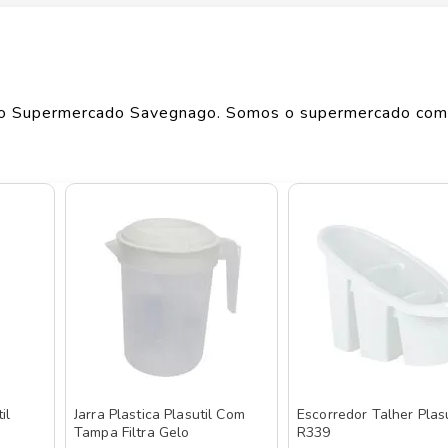
Largura
1
cm
Comprimento
1
cm
o Supermercado Savegnago. Somos o supermercado com
Peso
0.059
kg
o de produtos
PLASUTIL
, confira abaixo:
il
Jarra Plastica Plasutil Com
Escorredor Talher Plasu
Tampa Filtra Gelo
R339