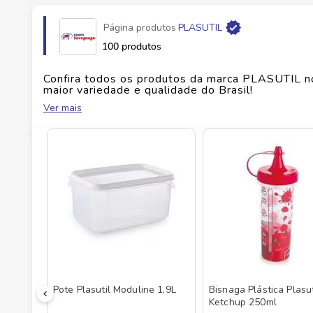
Página produtos
PLASUTIL
Fabricante
PLASUTIL
100 produtos
EAN
7896042055718
Confira todos os produtos da marca
PLASUTIL
n
maior variedade e qualidade do Brasil!
Ver mais
Id do produto
107519
No Savegnago, você encontra uma ampla seleçã
Pote Plasutil Moduline 1,9L
Bisnaga Plástica Plasut
Ketchup 250ml