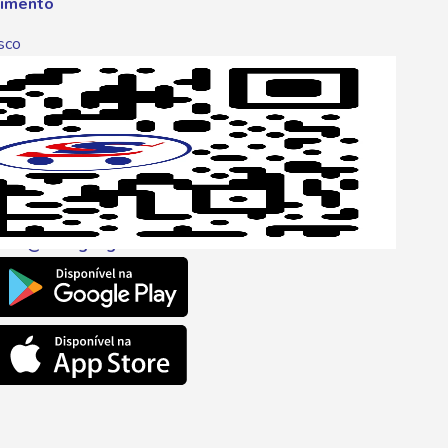
imento
sco
p
one
6 6680
l
ento@savegnago.com.br