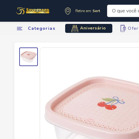
O que você de
Retire em:
Sertãozinho
Termos mai
Aniversário
Categorias
Ofer
1
º
leite
2
º
cafe
3
º
cerveja
4
º
carne
5
º
arroz
6
º
sabone
7
º
oleo
8
º
leite in
9
º
anivers
10
º
chocola