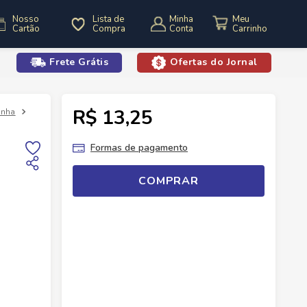
Nosso
Lista de
Minha
Cartão
Compra
Conta
Frete Grátis
Ofertas do Jornal
o
R$ 13,25
inha
Utilidades Plásticas
Pote Plastico Plasutil Decora Quadrado A2
Formas de pagamento
COMPRAR