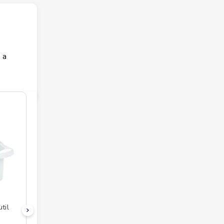
 a
til