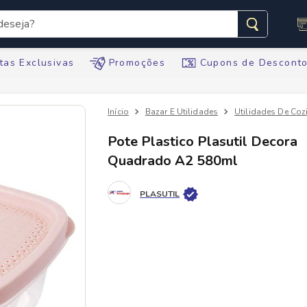
seja?
s buscados
tas Exclusivas
Promoções
Cupons de Descont
Bazar E Utilidades
Utilidades De Coz
Pote Plastico Plasutil Decora
Quadrado A2 580ml
te
PLASUTIL
tegral
ario
te