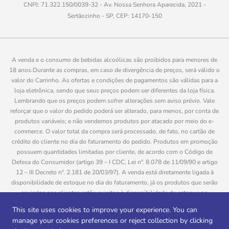
As bebidas e os drinks são tão diversos quanto a cultura que nos
CNPJ: 71.322.150/0039-32 - Av. Nossa Senhora Aparecida, 2021 -
rodeia. Enquanto a cerveja gelada é a rainha das mesas de praia e
Sertãozinho - SP, CEP: 14170-150
churrascos, a cachaça, base para a famosa caipirinha, traz um
toque tropical aos momentos descontraídos.
A venda e o consumo de bebidas alcoólicas são proibidos para menores de
Para quem prefere um brinde mais elegante, o champanhe e os
18 anos.Durante as compras, em caso de divergência de preços, será válido o
vinhos branco e tinto são escolhas sofisticadas para os dias
valor do Carrinho. As ofertas e condições de pagamentos são válidas para a
loja eletrônica, sendo que seus preços podem ser diferentes da loja física.
ensolarados. Não podemos esquecer dos destilados, como vodka,
Lembrando que os preços podem sofrer alterações sem aviso prévio. Vale
tequila, whisky, conhaque e gin, que são bastante consumidos no
reforçar que o valor do pedido poderá ser alterado, para menos, por conta de
país e rendem coquetéis deliciosos.
produtos variáveis; e não vendemos produtos por atacado por meio do e-
commerce. O valor total da compra será processado, de fato, no cartão de
crédito do cliente no dia do faturamento do pedido. Produtos em promoção
Agora que você já sabe o que consumir nessa estação, faça suas
possuem quantidades limitadas por cliente, de acordo com o Código de
compras na
Savegnago
! Esperamos vocês com um hortifruti
Defesa do Consumidor (artigo 39 – I CDC, Lei nº. 8.078 de 11/09/90 e artigo
repleto de frescor e variedades!
12 – III Decreto nº. 2.181 de 20/03/97). A venda está diretamente ligada à
disponibilidade de estoque no dia do faturamento, já os produtos que serão
enviados aos clientes estão sujeitos à disponibilidade de estoque no
momento da separação. Caso algum produto venha a faltar no pedido do
This site uses cookies to improve your experience. You can
cliente, este não será entregue e o valor do item não será cobrado. As fotos
manage your cookies preferences or reject collection by clicking
dos produtos no site são ilustrativas, podendo haver divergência com o