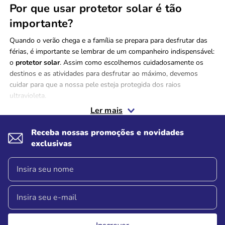
Por que usar protetor solar é tão
importante?
Quando o verão chega e a família se prepara para desfrutar das
férias, é importante se lembrar de um companheiro indispensável:
o
protetor solar
. Assim como escolhemos cuidadosamente os
destinos e as atividades para desfrutar ao máximo, devemos
cuidar para que a nossa pele esteja protegida dos raios
ultravioleta.
Ler mais
Ao contrário do bronzeador, que pode dar a falsa impressão de
Receba nossas promoções e novidades
um bronzeado saudável, o protetor solar age de maneira a
exclusivas
prevenir danos causados pela exposição excessiva ao sol. Então,
antes de calçar o chinelo e se jogar nas atividades ao ar livre,
lembre-se de aplicar o protetor solar generosamente.
O que beber no verão para manter o
corpo hidratado?