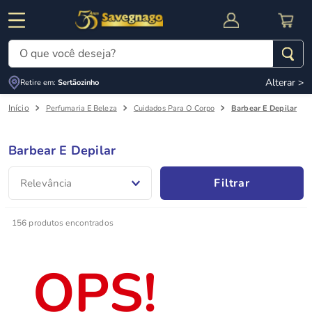
O que você deseja?
Alterar >
Retire em:
Sertãozinho
Termos mais buscados
Perfumaria E Beleza
Cuidados Para O Corpo
Barbear E Depilar
1
º
leite
2
º
cafe
Barbear E Depilar
RNAL
CUPOM DE DESCONTO
3
º
cerveja
Filtrar
Relevância
4
º
carne
5
º
arroz
156
produtos