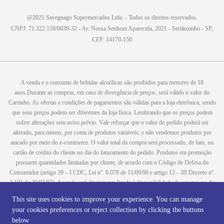
@2021 Savegnago Supermercados Ltda. - Todos os direitos reservados.
CNPJ: 71.322.150/0039-32 - Av. Nossa Senhora Aparecida, 2021 - Sertãozinho - SP,
CEP: 14170-150
A venda e o consumo de bebidas alcoólicas são proibidos para menores de 18
anos.Durante as compras, em caso de divergência de preços, será válido o valor do
Carrinho. As ofertas e condições de pagamentos são válidas para a loja eletrônica, sendo
que seus preços podem ser diferentes da loja física. Lembrando que os preços podem
sofrer alterações sem aviso prévio. Vale reforçar que o valor do pedido poderá ser
alterado, para menos, por conta de produtos variáveis; e não vendemos produtos por
atacado por meio do e-commerce. O valor total da compra será processado, de fato, no
cartão de crédito do cliente no dia do faturamento do pedido. Produtos em promoção
possuem quantidades limitadas por cliente, de acordo com o Código de Defesa do
Consumidor (artigo 39 – I CDC, Lei nº. 8.078 de 11/09/90 e artigo 12 – III Decreto nº.
2.181 de 20/03/97). A venda está diretamente ligada à disponibilidade de estoque no dia
do faturamento, já os produtos que serão enviados aos clientes estão sujeitos à
This site uses cookies to improve your experience. You can manage
disponibilidade de estoque no momento da separação. Caso algum produto venha a
your cookies preferences or reject collection by clicking the buttons
faltar no pedido do cliente, este não será entregue e o valor do item não será cobrado. As
below
fotos dos produtos no site são ilustrativas, podendo haver divergência com o produto