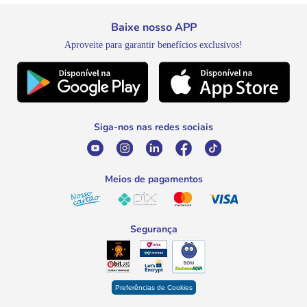
Expovinho
Entrega e Retirada
Fale Conosco
Nosso Cartão
Baixe nosso APP
Meus Pedidos
Black Friday
Canal de Ética
Aproveite para garantir benefícios exclusivos!
WhatsApp
Meus Descontos
Natal
Telefone
Promoção Fim de Ano
0800 016 6680
Promoção Fornecedores
Siga-nos nas redes sociais
E-mail
atendimento@savegnago.com.br
Meios de pagamentos
Segurança
Preferências de Cookies