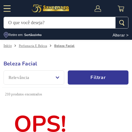
O que você deseja?
Alterar >
Sertãozinho
Termos mais buscados
Retire em:
Beleza Facial
Perfumaria E Beleza
1
º
leite
2
º
cafe
Beleza Facial
RNAL
CUPOM DE DESCONTO
3
º
cerveja
Filtrar
Relevância
4
º
carne
5
º
arroz
210
produtos