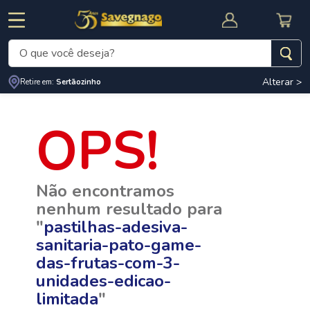
O que você deseja?
Alterar >
Retire em:
Sertãozinho
Termos mais buscados
1
º
leite
2
º
cafe
RNAL
CUPOM DE DESCONTO
3
º
cerveja
Não encontramos
4
º
carne
nenhum resultado para
5
º
arroz
"
pastilhas-adesiva-
sanitaria-pato-game-
das-frutas-com-3-
unidades-edicao-
limitada
"