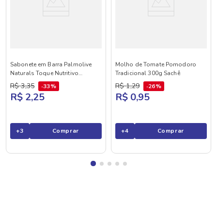
Sabonete em Barra Palmolive
Molho de Tomate Pomodoro
Naturals Toque Nutritivo
Tradicional 300g Sachê
Framboesa e Amora 85g
R$
3
,
35
R$
1
,
29
33%
26%
R$ 2,25
R$ 0,95
+
3
Comprar
+
4
Comprar