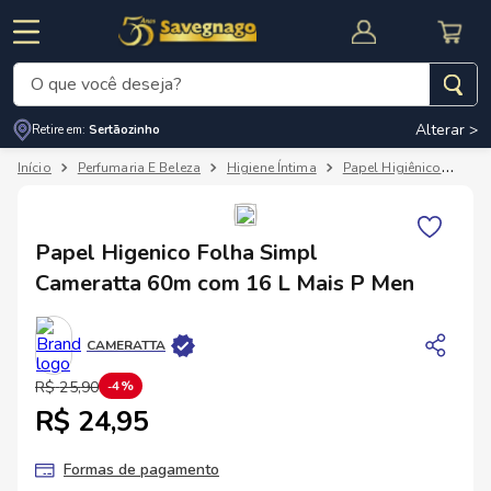
O que você deseja?
Alterar >
Retire em:
Sertãozinho
Termos mais buscados
Perfumaria E Beleza
Higiene Íntima
Papel Higiênico
Pap
1
º
leite
2
º
cafe
RNAL
CUPOM DE DESCONTO
Papel Higenico Folha Simpl
3
º
cerveja
Cameratta 60m com 16 L Mais P Men
4
º
carne
5
º
arroz
CAMERATTA
R$
25
,
90
4%
R$ 24,95
Formas de pagamento