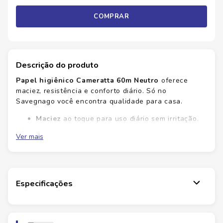
COMPRAR
Descrição do produto
Papel higiênico Cameratta 60m Neutro
oferece
maciez, resistência e conforto diário. Só no
Savegnago você encontra qualidade para casa.
Maciez
ao toque para uso diário sem irritação.
Resistência
para evitar rasgos durante a
Ver mais
limpeza.
Economia
com 60 m de comprimento por rolo.
Neutro
adequado para pele sensível.
Confiável e suave, Cameratta Neutro entrega
Especificações
desempenho superior para toda a família. Garanta
agora o seu conforto diário no Savegnago!
Marca
CAMERATTA
Ficha Técnica