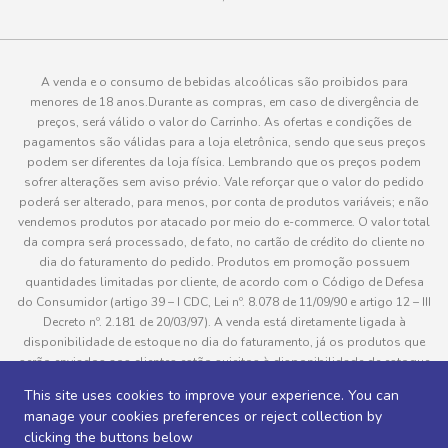
A venda e o consumo de bebidas alcoólicas são proibidos para
menores de 18 anos.Durante as compras, em caso de divergência de
preços, será válido o valor do Carrinho. As ofertas e condições de
pagamentos são válidas para a loja eletrônica, sendo que seus preços
podem ser diferentes da loja física. Lembrando que os preços podem
sofrer alterações sem aviso prévio. Vale reforçar que o valor do pedido
poderá ser alterado, para menos, por conta de produtos variáveis; e não
vendemos produtos por atacado por meio do e-commerce. O valor total
da compra será processado, de fato, no cartão de crédito do cliente no
dia do faturamento do pedido. Produtos em promoção possuem
quantidades limitadas por cliente, de acordo com o Código de Defesa
do Consumidor (artigo 39 – I CDC, Lei nº. 8.078 de 11/09/90 e artigo 12 – III
Decreto nº. 2.181 de 20/03/97). A venda está diretamente ligada à
disponibilidade de estoque no dia do faturamento, já os produtos que
serão enviados aos clientes estão sujeitos à disponibilidade de estoque
no momento da separação. Caso algum produto venha a faltar no
This site uses cookies to improve your experience. You can
pedido do cliente, este não será entregue e o valor do item não será
manage your cookies preferences or reject collection by
cobrado. As fotos dos produtos no site são ilustrativas, podendo haver
clicking the buttons below
divergência com o produto real e todos os pedidos estão sujeitos à