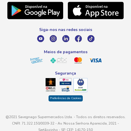
Natal
Telefone
Promoção Fim de Ano
0800 016 6680
Promoção Fornecedores
Siga-nos nas redes sociais
E-mail
atendimento@savegnago.com.br
Meios de pagamentos
Segurança
Preferências de Cookies
@2021 Savegnago Supermercados Ltda. - Todos os direitos reservados.
CNPJ: 71.322.150/0039-32 - Av. Nossa Senhora Aparecida, 2021 -
Sertãozinho - SP, CEP: 14170-150