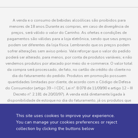
A venda e o consumo de bebidas alcoólicas são proibidos para
menores de 18 anos.Durante as compras, em caso de divergência de
preços, será válido o valor do Carrinho. As ofertas e condições de
pagamentos são válidas para a loja eletrônica, sendo que seus preços
podem ser diferentes da loja física. Lembrando que os preços podem
sofrer alterações sem aviso prévio. Vale reforçar que o valor do pedido
poderá ser alterado, para menos, por conta de produtos variáveis; e não
vendemos produtos por atacado por meio do e-commerce. O valor total
da compra será processado, de fato, no cartão de crédito do cliente no
dia do faturamento do pedido. Produtos em promoção possuem
quantidades limitadas por cliente, de acordo com o Código de Defesa
do Consumidor (artigo 39 – I CDC, Lei nº. 8.078 de 11/09/90 e artigo 12 – III
Decreto nº. 2.181 de 20/03/97). A venda está diretamente ligada à
disponibilidade de estoque no dia do faturamento, já os produtos que
serão enviados aos clientes estão sujeitos à disponibilidade de estoque
no momento da separação. Caso algum produto venha a faltar no
This site uses cookies to improve your experience.
pedido do cliente, este não será entregue e o valor do item não será
You can manage your cookies preferences or reject
cobrado. As fotos dos produtos no site são ilustrativas, podendo haver
collection by clicking the buttons below
divergência com o produto real e todos os pedidos estão sujeitos à
confirmação de dados do cliente. Informações sobre entrega, podem ser