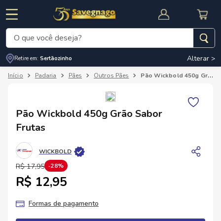
O que você deseja?
Alterar >
Retire em:
Sertãozinho
Termos mais buscados
Padaria
Pães
Outros Pães
Pão Wickbold 450g Grão Sabor Frutas
1
º
leite
2
º
cafe
RNAL
CUPOM DE DESCONTO
Pão Wickbold 450g Grão Sabor
3
º
cerveja
Frutas
4
º
carne
WICKBOLD
5
º
arroz
R$
17
,
95
28%
R$ 12,95
Formas de pagamento