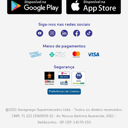
Telefone
Promoção Fim de Ano
0800 016 6680
Promoção Fornecedores
Siga-nos nas redes sociais
E-mail
atendimento@savegnago.com.br
Meios de pagamentos
Segurança
Preferências de Cookies
@2021 Savegnago Supermercados Ltda. - Todos os direitos reservados.
CNPJ: 71.322.150/0039-32 - Av. Nossa Senhora Aparecida, 2021 -
Sertãozinho - SP, CEP: 14170-150