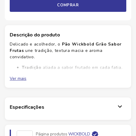
COMPRAR
Descrição do produto
Delicado e acolhedor, o
Pão Wickbold Grão Sabor
Frutas
une tradição, textura macia e aroma
convidativo.
Tradição
aliada a sabor frutado em cada fatia.
Textura macia
que derrete na boca, ideal para o
Ver mais
café.
Aroma
envolvente que desperta o paladar pela
manhã.
Versatilidade
para torradas, lanche ou
sobremesa rápida.
Especificações
Com a garantia de qualidade Savegnago, este pão
mantém a maciez e o sabor frescos até a mesa. No
Savegnago você encontra o equilíbrio entre tradição
Página produtos
WICKBOLD
e conveniência. Para informações sobre alérgenos e