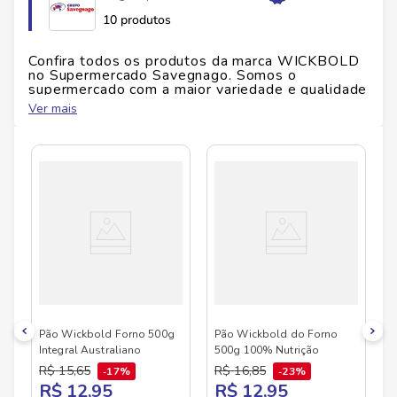
glúten, verifique a embalagem do produto. Aproveite
10 produtos
as ofertas e compre já para começar o dia com sabor.
Confira todos os produtos da marca
WICKBOLD
Ficha Técnica
no Supermercado Savegnago. Somos o
supermercado com a maior variedade e qualidade
Marca:
Wickbold
do Brasil!
Ver mais
Peso:
450 g
No Savegnago, você encontra uma ampla seleção
Glúten:
Contém glúten. Verifique embalagem para
de produtos
WICKBOLD
, confira abaixo:
informações de alérgenos.
Conservação:
Manter em local fresco, protegido da
luz.
Pão Wickbold Forno 500g
Pão Wickbold do Forno
Integral Australiano
500g 100% Nutrição
R$
15
,
65
R$
16
,
85
17%
23%
R$ 12,95
R$ 12,95