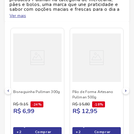
pães e bolos, uma marca que une praticidade e
sabor com opções macias e frescas para o dia a
dia. Com receitas equilibradas e qualidade
Ver mais
consistente, os produtos Pullman são ideais para
cafés da manhã e lanches, trazendo conveniência
e aquele toque familiar em cada momento.
Descubra a linha Pullman no Savegnago
Supermercados e facilite sua rotina com mais
sabor.
Bisnaguinha Pullman 300g
Pão de Forma Artesano
Pullman 500g
R$
9
,
15
R$
15
,
80
24%
18%
R$ 6,99
R$ 12,95
+
2
Comprar
+
2
Comprar