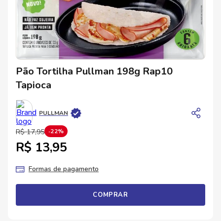
Pão Tortilha Pullman 198g Rap10
Tapioca
PULLMAN
R$
17
,
95
22%
R$ 13,95
Formas de pagamento
COMPRAR