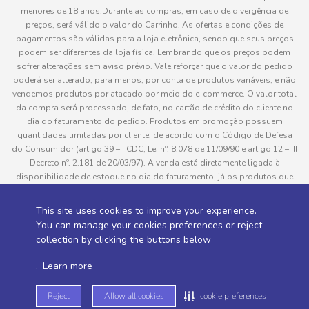
menores de 18 anos.Durante as compras, em caso de divergência de
preços, será válido o valor do Carrinho. As ofertas e condições de
pagamentos são válidas para a loja eletrônica, sendo que seus preços
podem ser diferentes da loja física. Lembrando que os preços podem
sofrer alterações sem aviso prévio. Vale reforçar que o valor do pedido
poderá ser alterado, para menos, por conta de produtos variáveis; e não
vendemos produtos por atacado por meio do e-commerce. O valor total
da compra será processado, de fato, no cartão de crédito do cliente no
dia do faturamento do pedido. Produtos em promoção possuem
quantidades limitadas por cliente, de acordo com o Código de Defesa
do Consumidor (artigo 39 – I CDC, Lei nº. 8.078 de 11/09/90 e artigo 12 – III
Decreto nº. 2.181 de 20/03/97). A venda está diretamente ligada à
disponibilidade de estoque no dia do faturamento, já os produtos que
serão enviados aos clientes estão sujeitos à disponibilidade de estoque
no momento da separação. Caso algum produto venha a faltar no
This site uses cookies to improve your experience.
pedido do cliente, este não será entregue e o valor do item não será
You can manage your cookies preferences or reject
cobrado. As fotos dos produtos no site são ilustrativas, podendo haver
collection by clicking the buttons below
divergência com o produto real e todos os pedidos estão sujeitos à
confirmação de dados do cliente. Informações sobre entrega, podem ser
.
Learn more
consultadas em “Política de Entregas”
Reject
Allow all cookies
cookie preferences