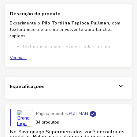
Descrição do produto
Experimente o
Pão Tortilha Tapioca Pullman
, com
textura macia e aroma envolvente para lanches
rápidos.
Textura macia que envolve cada mordida
Sabor suave com toque delicado de tostado
Ver mais
Pronto para montar sanduíches rápidos
Preserva o frescor para refeições práticas
Verifique a embalagem para informações de
alérgenos e glúten.
Especificações
No Savegnago você encontra qualidade, frescor e
ofertas especiais. Garanta já o seu, peça agora e
aproveite o lanche rápido.
Ficha Técnica
Página produtos
PULLMAN
34 produtos
Marca:
Pullman
No Savegnago Supermercados você encontra os
Peso:
198 g
produtos Pullman na categoria de mercearia,