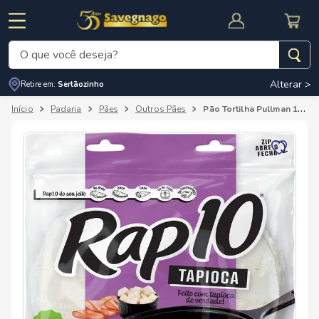
O que você deseja?
Alterar >
Retire em:
Sertãozinho
Termos mais buscados
Padaria
Pães
Outros Pães
Pão Tortilha Pullman 198g Rap10 Tapioca
1
º
leite
2
º
cafe
RNAL
CUPOM DE DESCONTO
3
º
cerveja
4
º
carne
5
º
arroz