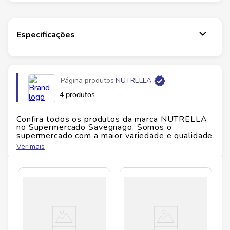
totalmente do comum: com castanha-do-pará,
castanha-de-caju e quinoa, é de comer sorrindo!
Especificações
Página produtos
NUTRELLA
4 produtos
Confira todos os produtos da marca
NUTRELLA
no Supermercado Savegnago. Somos o
supermercado com a maior variedade e qualidade
do Brasil!
Ver mais
No Savegnago, você encontra uma ampla seleção
de produtos
NUTRELLA
, confira abaixo: