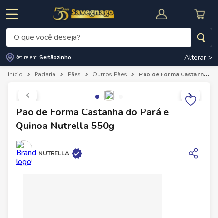
O que você deseja?
Alterar >
Retire em:
Sertãozinho
Termos mais buscados
Padaria
Pães
Outros Pães
Pão de Forma Castanha do Pará e Quinoa Nutrella 550g
1
º
leite
2
º
cafe
RNAL
CUPOM DE DESCONTO
Pão de Forma Castanha do Pará e
3
º
cerveja
Quinoa Nutrella 550g
4
º
carne
5
º
arroz
NUTRELLA