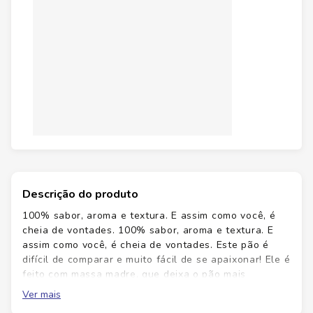
Descrição do produto
100% sabor, aroma e textura. E assim como você, é
cheia de vontades. 100% sabor, aroma e textura. E
assim como você, é cheia de vontades. Este pão é
difícil de comparar e muito fácil de se apaixonar! Ele é
feito com massa madre, que deixa o pão mais
aromático e saboroso. Só isso já o torna um alimento
Ver mais
incrível! Mas ele consegue ser ainda melhor e fugir