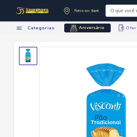
O que você de
Retire em:
Sertãozinho
Termos mai
Aniversário
Categorias
Ofer
1
º
leite
2
º
cafe
3
º
cerveja
4
º
carne
5
º
arroz
6
º
sabone
7
º
oleo
8
º
leite in
9
º
anivers
10
º
chocola