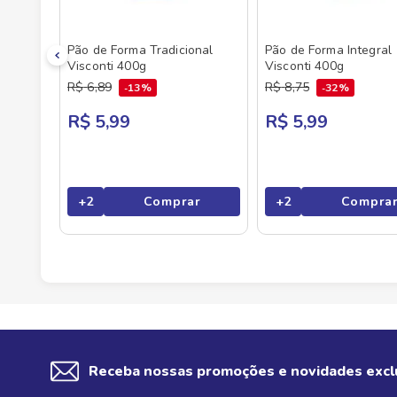
Pão de Forma Tradicional
Pão de Forma Integral
Visconti 400g
Visconti 400g
R$
6
,
89
R$
8
,
75
13%
32%
R$ 5,99
R$ 5,99
+
2
Comprar
+
2
Compra
Receba nossas promoções e novidades excl