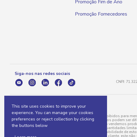
Promoção Fim de Ano
Promoção Fornecedores
Siga-nos nas redes sociais
CNPJ: 71.32
This site uses cookies to improve your
experience. You can manage your cookies
A venda e o consumo de bebidas alcoólicas são proibidos para meno
preferences or reject collection by clicking
válidas para a loja eletrônica, sendo que seus preços podem ser dif
para menos, por conta de produtos variáveis; e não vendemos produ
the buttons below
do pedido. Produtos em promoção possuem quantidades limitadas po
20/03/97). A venda está diretamente ligada à disponibilidade de es
Caso algum produto venha a faltar no pedido do cliente, este não 