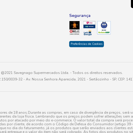
Segurança
Preferências de Cookies
@2021 Savegnago Supermercados Ltda. - Todos os direitos reservados.
2.150/0039-32 - Av. Nossa Senhora Aparecida, 2021 - Sertãozinho - SP, CEP: 14
res de 18 anos.Durante as compras, em caso de divergência de preços, será vá
erentes da loja física. Lembrando que os preços podem sofrer alterações sem av
tos por atacado por meio do e-commerce. O valor total da compra será processa
r cliente, de acordo com o Código de Defesa do Consumidor (artigo 39 – I CDC,
toque no dia do faturamento, já os produtos que serão enviados aos clientes e
será entregue e o valor do item não será cobrado. As fotos dos produtos no sit