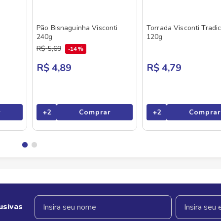
Pão Bisnaguinha Visconti
Torrada Visconti Tradic
240g
120g
R$
5
,
69
14%
R$ 4,89
R$ 4,79
r
+
2
Comprar
+
2
Comprar
usivas