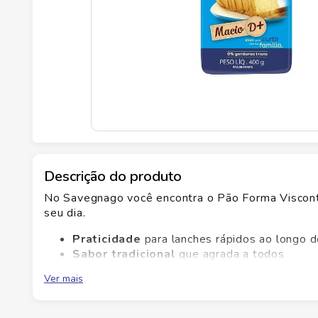
Descrição do produto
No Savegnago você encontra o Pão Forma Visconti t
seu dia.
Praticidade
para lanches rápidos ao longo d
Sabor tradicional
que agrada a todos
Textura macia
que permanece por mais te
Ver mais
Este pão de forma tradicional é resultado de uma
e lanches. Combine com manteiga, queijos ou gele