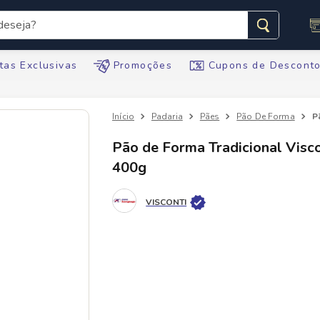
seja?
s buscados
tas Exclusivas
Promoções
Cupons de Descont
Padaria
Pães
Pão De Forma
Pão de
Pão de Forma Tradicional Visco
400g
te
VISCONTI
tegral
ario
te