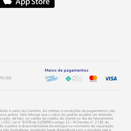
Meios de pagamentos
170-150
lido o valor do Carrinho. As ofertas e condições de pagamentos são
iso prévio. Vale reforçar que o valor do pedido poderá ser alterado,
do, de fato, no cartão de crédito do cliente no dia do faturamento
 Lei nº. 8.078 de 11/09/90 e artigo 12 – III Decreto nº. 2.181 de
stão sujeitos à disponibilidade de estoque no momento da separação.
e são ilustrativas, podendo haver divergência com o produto real e