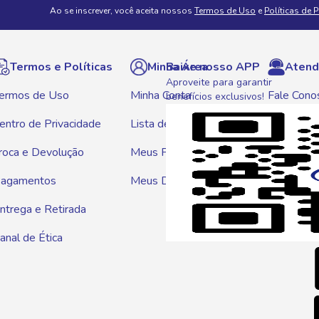
Ao se inscrever, você aceita nossos
Termos de Uso
e
Políticas de 
Termos e Políticas
Minha Área
Baixe nosso APP
Atend
Aproveite para garantir
ermos de Uso
Minha Conta
Fale Cono
benefícios exclusivos!
entro de Privacidade
Lista de Compras
WhatsAp
roca e Devolução
Meus Pedidos
Telef
agamentos
Meus Descontos
0800 01
ntrega e Retirada
E-mai
anal de Ética
atendim