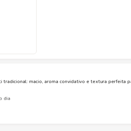
radicional: macio, aroma convidativo e textura perfeita p
o dia
mpo
 massa bem fermentada e corte preciso, ideal para cafés 
ias para realçar o sabor. Não esqueça de verificar a emba