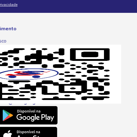
Privacidade
imento
sco
p
one
6 6680
l
ento@savegnago.com.br