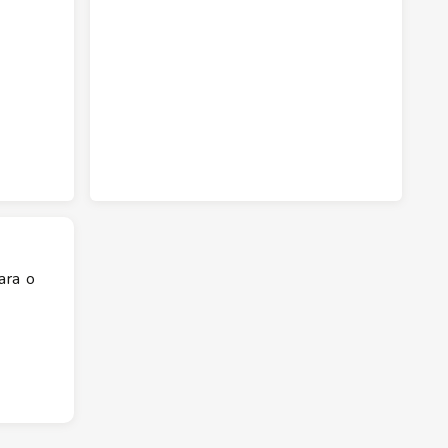
ara o
da manhã
lagem