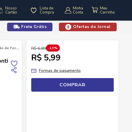
Nosso
Lista de
Minha
Cartão
Compra
Conta
Frete Grátis
Ofertas do Jornal
o
 Forma Tradicional Visconti 400g
R$
6
,
89
13%
R$ 5,99
nti
Formas de pagamento
COMPRAR