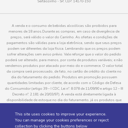
Sertãozinho - SP, CEP: 14170-150
A venda e o consumo de bebidas alcoólicas são proibidos para
menores de 18 anos.Durante as compras, em caso de divergência de
preços, será válido o valor do Carrinho. As ofertas e condições de
pagamentos são válidas para a loja eletrônica, sendo que seus preços
podem ser diferentes da loja física. Lembrando que os preços podem
sofrer alterações sem aviso prévio. Vale reforçar que o valor do pedido
poderá ser alterado, para menos, por conta de produtos variáveis; e não
vendemos produtos por atacado por meio do e-commerce. O valor total
da compra será processado, de fato, no cartão de crédito do cliente no
dia do faturamento do pedido. Produtos em promoção possuem
quantidades limitadas por cliente, de acordo com o Código de Defesa
do Consumidor (artigo 39 – I CDC, Lei nº. 8.078 de 11/09/90 e artigo 12 – III
Decreto nº. 2.181 de 20/03/97). A venda está diretamente ligada à
disponibilidade de estoque no dia do faturamento, já os produtos que
serão enviados aos clientes estão sujeitos à disponibilidade de estoque
no momento da separação. Caso algum produto venha a faltar no
This site uses cookies to improve your experience.
pedido do cliente, este não será entregue e o valor do item não será
You can manage your cookies preferences or reject
cobrado. As fotos dos produtos no site são ilustrativas, podendo haver
collection by clicking the buttons below