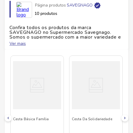
Página produtos
SAVEGNAGO
10 produtos
Confira todos os produtos da marca
SAVEGNAGO
no Supermercado Savegnago.
Somos o supermercado com a maior variedade e
qualidade do Brasil!
Ver mais
No Savegnago, você encontra uma ampla seleção
de produtos
SAVEGNAGO
, confira abaixo:
Cesta Básica Família
Cesta Da Solidariedade