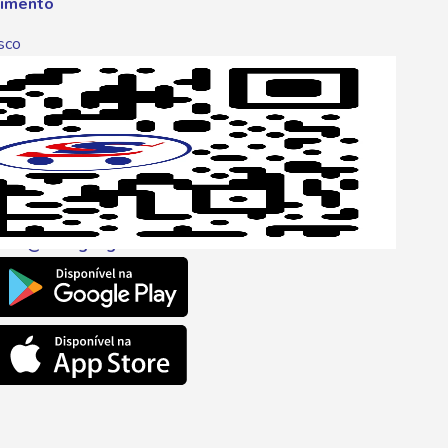
imento
sco
p
one
6 6680
l
ento@savegnago.com.br