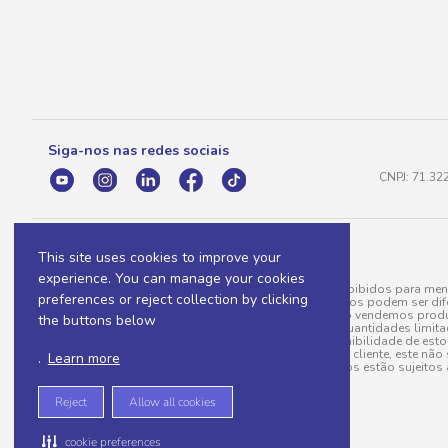
Siga-nos nas redes sociais
CNPJ: 71.32
This site uses cookies to improve your
experience. You can manage your cookies
A venda e o consumo de bebidas alcoólicas são proibidos para meno
preferences or reject collection by clicking
válidas para a loja eletrônica, sendo que seus preços podem ser dif
para menos, por conta de produtos variáveis; e não vendemos produ
the buttons below
do pedido. Produtos em promoção possuem quantidades limitadas po
20/03/97). A venda está diretamente ligada à disponibilidade de es
Caso algum produto venha a faltar no pedido do cliente, este não 
.
Learn more
todos os pedidos estão sujeitos 
Reject
Allow all cookies
cookie preferences