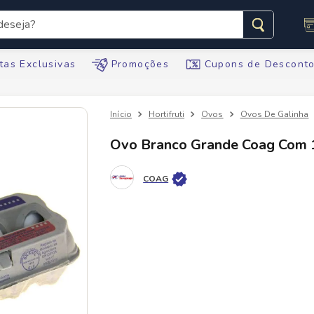
seja?
s buscados
tas Exclusivas
Promoções
Cupons de Descont
Hortifruti
Ovos
Ovos De Galinha
Ovo Branco Grande Coag Com 
te
COAG
tegral
ario
te