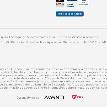
Preferências de Cookies
@2021 Savegnago Supermercados Ltda. - Todos os direitos reservados.
2.150/0039-32 - Av. Nossa Senhora Aparecida, 2021 - Sertãozinho - SP, CEP: 14
res de 18 anos.Durante as compras, em caso de divergência de preços, será vá
erentes da loja física. Lembrando que os preços podem sofrer alterações sem av
tos por atacado por meio do e-commerce. O valor total da compra será processa
r cliente, de acordo com o Código de Defesa do Consumidor (artigo 39 – I CDC,
toque no dia do faturamento, já os produtos que serão enviados aos clientes e
será entregue e o valor do item não será cobrado. As fotos dos produtos no sit
à confirmação de dados do cliente. Informações sobre entrega, podem ser cons
Desenvolvido por