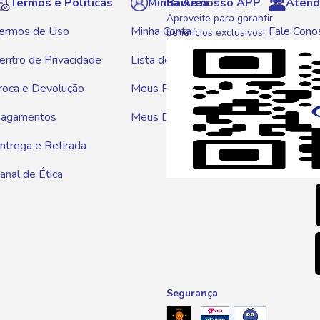
Termos e Políticas
Minha Área
Baixe nosso APP
Atend
Aproveite para garantir
ermos de Uso
Minha Conta
Fale Cono
benefícios exclusivos!
entro de Privacidade
Lista de Compras
WhatsAp
roca e Devolução
Meus Pedidos
Telef
agamentos
Meus Descontos
0800 01
ntrega e Retirada
E-mai
anal de Ética
atendim
Segurança