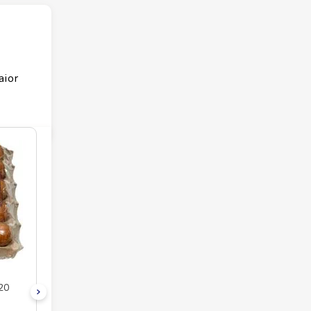
aior
20