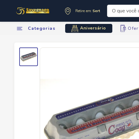
O que você de
Retire em:
Sertãozinho
Termos mai
Aniversário
Categorias
Ofer
1
º
leite
2
º
cafe
3
º
cerveja
4
º
carne
5
º
arroz
6
º
sabone
7
º
oleo
8
º
leite in
9
º
anivers
10
º
chocola