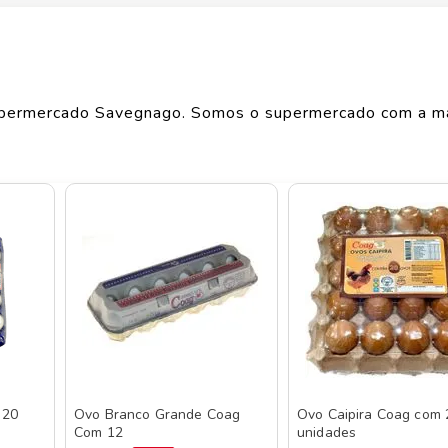
Largura
RA
1
cm
Comprimento
1
cm
permercado Savegnago. Somos o supermercado com a m
Peso
0.728
kg
o de produtos
COAG
, confira abaixo:
 20
Ovo Branco Grande Coag
Ovo Caipira Coag com 
Com 12
unidades