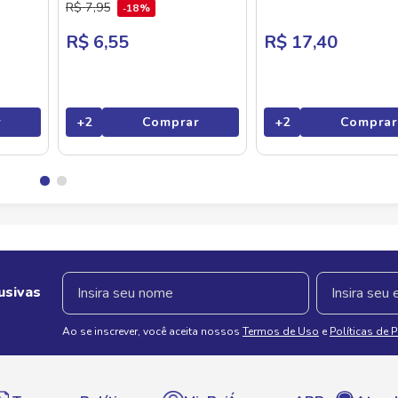
R$
7
,
95
18%
R$ 6,55
R$ 17,40
r
+
2
Comprar
+
2
Comprar
usivas
Ao se inscrever, você aceita nossos
Termos de Uso
e
Políticas de 