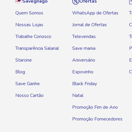
Savegnago
Ofertas
Quem Somos
WhatsApp de Ofertas
T
Nossas Lojas
Jornal de Ofertas
C
Trabalhe Conosco
Televendas
T
Transparência Salarial
Save mania
P
Starcine
Aniversário
E
Blog
Expovinho
C
Save Ganhe
Black Friday
Nosso Cartão
Natal
Promoção Fim de Ano
Promoção Fornecedores