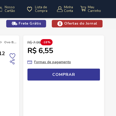
Nosso
Lista de
Minha
Cartão
Compra
Conta
Frete Grátis
Ofertas do Jornal
o
Ovo Branco Grande Coag Com 12
R$
7
,
95
18%
R$ 6,55
12
Formas de pagamento
COMPRAR