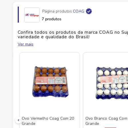
Página produtos
COAG
Fabricante
COOP AGRICOLA DE GUATAPA
7 produtos
EAN
7898015741086
Confira todos os produtos da marca
COAG
no Su
variedade e qualidade do Brasil!
Ver mais
Id do produto
11644
No Savegnago, você encontra uma ampla seleçã
Ovo Vermelho Coag Com 20
Ovo Branco Coag Com
Grande
Grande