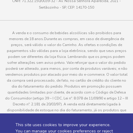
CNPJ: 71.322.150/0039-32 - Av. Nossa Senhora Aparecida, 2021 -
Sertãozinho - SP, CEP: 14170-150
A venda e o consumo de bebidas alcoólicas são proibidos para
menores de 18 anos.Durante as compras, em caso de divergência de
preços, será válido o valor do Carrinho. As ofertas e condições de
pagamentos são válidas para a loja eletrônica, sendo que seus preços
podem ser diferentes da loja física. Lembrando que os preços podem
sofrer alterações sem aviso prévio. Vale reforçar que o valor do pedido
poderá ser alterado, para menos, por conta de produtos variáveis; e não
vendemos produtos por atacado por meio do e-commerce. O valor total
da compra será processado, de fato, no cartão de crédito do cliente no
dia do faturamento do pedido. Produtos em promoção possuem
quantidades limitadas por cliente, de acordo com o Código de Defesa
do Consumidor (artigo 39 – I CDC, Lei nº. 8.078 de 11/09/90 e artigo 12 – III
Decreto nº. 2.181 de 20/03/97). A venda está diretamente ligada à
disponibilidade de estoque no dia do faturamento, já os produtos que
serão enviados aos clientes estão sujeitos à disponibilidade de estoque
no momento da separação. Caso algum produto venha a faltar no
This site uses cookies to improve your experience.
pedido do cliente, este não será entregue e o valor do item não será
You can manage your cookies preferences or reject