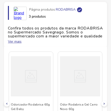
Página produtos
RODABRISA
3 produtos
Confira todos os produtos da marca
RODABRISA
no Supermercado Savegnago. Somos o
supermercado com a maior variedade e qualidade
do Brasil!
Ver mais
No Savegnago, você encontra uma ampla seleção
de produtos
RODABRISA
, confira abaixo:
Odorizador Rodabrisa 60g
Odor Rodabrisa Gel Carro
Gel Baby
Novo 60g