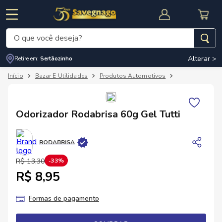
O que você deseja?
Alterar >
Retire em:
Sertãozinho
Termos mais buscados
Bazar E Utilidades
Produtos Automotivos
Neutralizador 
1
º
leite
2
º
cafe
RNAL
CUPOM DE DESCONTO
Odorizador Rodabrisa 60g Gel Tutti
3
º
cerveja
4
º
carne
RODABRISA
5
º
arroz
R$
13
,
30
33%
R$ 8,95
Formas de pagamento