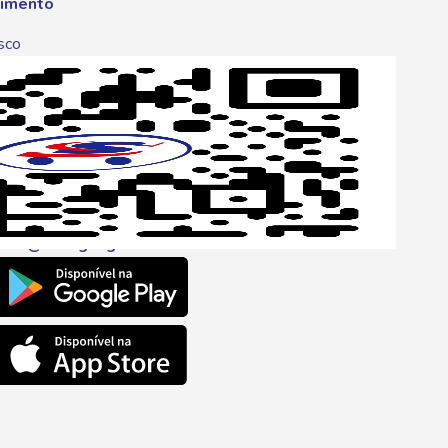
imento
sco
p
one
6 6680
l
ento@savegnago.com.br