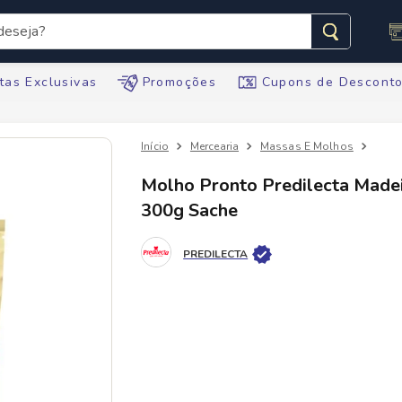
seja?
s buscados
tas Exclusivas
Promoções
Cupons de Descont
Mercearia
Massas E Molhos
Molh
Molho Pronto Predilecta Made
300g Sache
te
ario
PREDILECTA
tegral
te