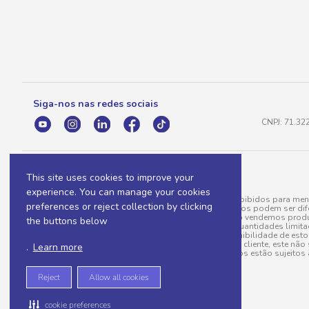
Siga-nos nas redes sociais
CNPJ: 71.32
This site uses cookies to improve your
experience. You can manage your cookies
A venda e o consumo de bebidas alcoólicas são proibidos para meno
preferences or reject collection by clicking
válidas para a loja eletrônica, sendo que seus preços podem ser dif
para menos, por conta de produtos variáveis; e não vendemos produ
the buttons below
do pedido. Produtos em promoção possuem quantidades limitadas po
20/03/97). A venda está diretamente ligada à disponibilidade de es
Caso algum produto venha a faltar no pedido do cliente, este não 
.
Learn more
todos os pedidos estão sujeitos 
Reject
Allow all cookies
cookie preferences