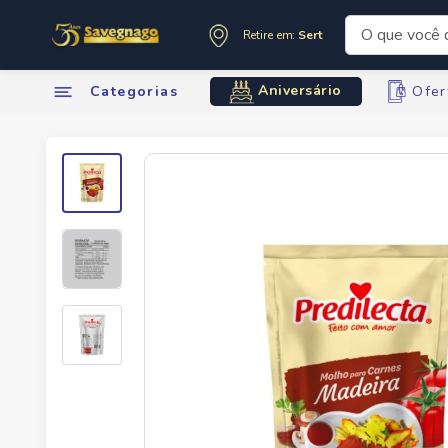
O que você de
Retire em:
Sertãozinho
Termos mai
Aniversário
Categorias
Ofer
1
º
leite
2
º
cafe
3
º
cerveja
4
º
carne
5
º
arroz
6
º
sabone
7
º
anivers
8
º
oleo
9
º
leite in
10
º
chocola