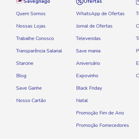
Savegnago
Ofertas
Quem Somos
WhatsApp de Ofertas
T
Nossas Lojas
Jornal de Ofertas
C
Trabalhe Conosco
Televendas
T
Transparência Salarial
Save mania
P
Starcine
Aniversário
E
Blog
Expovinho
C
Save Ganhe
Black Friday
Nosso Cartão
Natal
Promoção Fim de Ano
Promoção Fornecedores