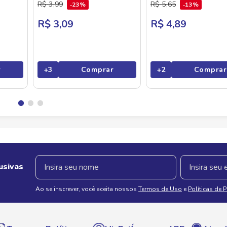
R$
3
,
99
R$
5
,
65
23%
13%
R$ 3,09
R$ 4,89
r
+
3
Comprar
+
2
Comprar
usivas
Ao se inscrever, você aceita nossos
Termos de Uso
e
Políticas de 