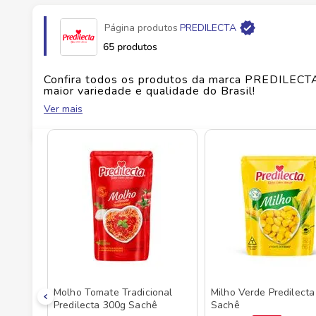
Página produtos
PREDILECTA
Fabricante
PREDILECTA ALIMENTOS
65 produtos
EAN
7896292334298
Confira todos os produtos da marca
PREDILECT
maior variedade e qualidade do Brasil!
Ver mais
Id do produto
142129
No Savegnago, você encontra uma ampla seleçã
Molho Tomate Tradicional
Milho Verde Predilect
Predilecta 300g Sachê
Sachê