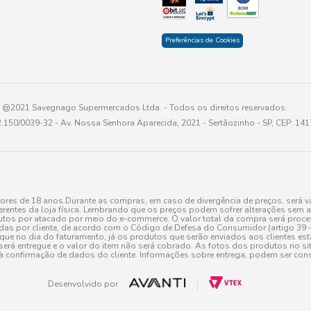
Preferências de Cookies
@2021 Savegnago Supermercados Ltda. - Todos os direitos reservados.
2.150/0039-32 - Av. Nossa Senhora Aparecida, 2021 - Sertãozinho - SP, CEP: 14
res de 18 anos.Durante as compras, em caso de divergência de preços, será vá
erentes da loja física. Lembrando que os preços podem sofrer alterações sem av
tos por atacado por meio do e-commerce. O valor total da compra será processa
r cliente, de acordo com o Código de Defesa do Consumidor (artigo 39 – I CDC,
toque no dia do faturamento, já os produtos que serão enviados aos clientes e
será entregue e o valor do item não será cobrado. As fotos dos produtos no sit
à confirmação de dados do cliente. Informações sobre entrega, podem ser cons
Desenvolvido por