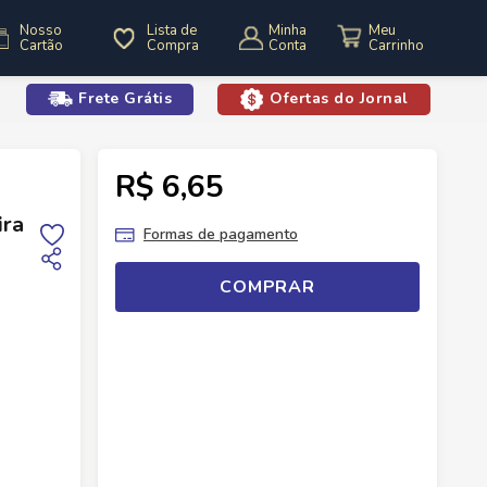
Nosso
Lista de
Minha
Cartão
Compra
Conta
Frete Grátis
Ofertas do Jornal
o
R$ 6,65
o De Tomate
Molho Pronto Predilecta Madeira 300g Sache
ira
Formas de pagamento
COMPRAR