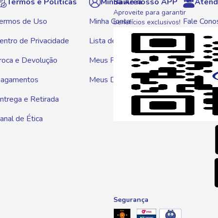
Termos e Políticas
Minha Área
Baixe nosso APP
Atend
Aproveite para garantir
ermos de Uso
Minha Conta
Fale Cono
benefícios exclusivos!
entro de Privacidade
Lista de Compras
WhatsAp
roca e Devolução
Meus Pedidos
Telef
agamentos
Meus Descontos
0800 01
ntrega e Retirada
E-mai
anal de Ética
atendim
Segurança