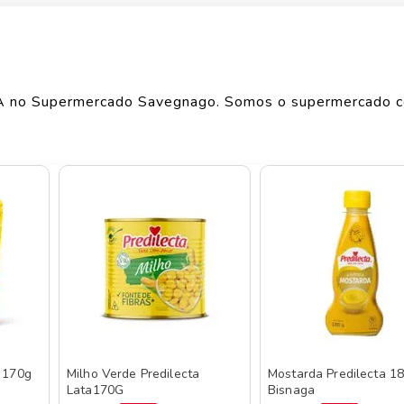
Largura
6
cm
Comprimento
11
cm
A
no Supermercado Savegnago. Somos o supermercado 
Peso
0.314
kg
o de produtos
PREDILECTA
, confira abaixo:
a 170g
Milho Verde Predilecta
Mostarda Predilecta 1
Lata170G
Bisnaga