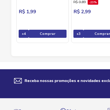
R$
3
,
89
23%
R$ 1,99
R$ 2,99
+
4
Comprar
+
3
Compra
Receba nossas promoções e novidades excl