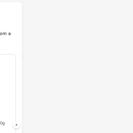
com a
80g