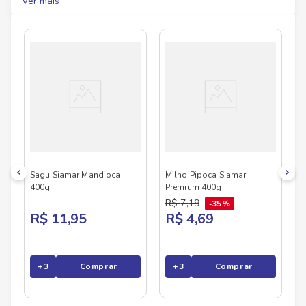
Ver mais
No Savegnago, você encontra uma ampla seleção
de produtos
SIAMAR
, confira abaixo:
Sagu Siamar Mandioca
Milho Pipoca Siamar
400g
Premium 400g
R$
7
,
19
35%
R$ 11,95
R$ 4,69
+
3
Comprar
+
3
Comprar