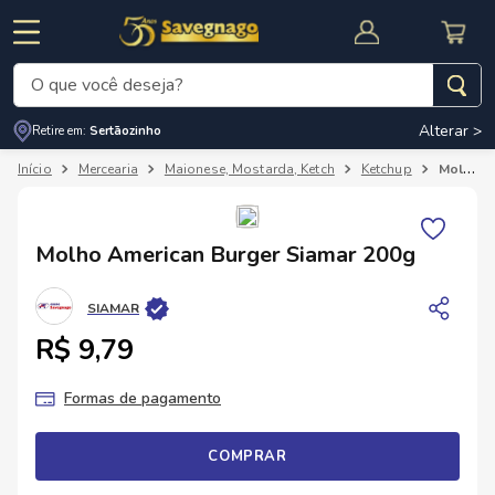
O que você deseja?
Alterar >
Retire em:
Sertãozinho
Termos mais buscados
Mercearia
Maionese, Mostarda, Ketch
Ketchup
Molho American Burger Siamar 200g
1
º
leite
2
º
cafe
RNAL
CUPOM DE DESCONTO
Molho American Burger Siamar 200g
3
º
cerveja
4
º
carne
SIAMAR
5
º
arroz
R$ 9,79
Formas de pagamento
COMPRAR