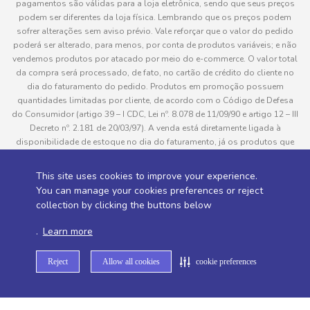
pagamentos são válidas para a loja eletrônica, sendo que seus preços
podem ser diferentes da loja física. Lembrando que os preços podem
sofrer alterações sem aviso prévio. Vale reforçar que o valor do pedido
poderá ser alterado, para menos, por conta de produtos variáveis; e não
vendemos produtos por atacado por meio do e-commerce. O valor total
da compra será processado, de fato, no cartão de crédito do cliente no
dia do faturamento do pedido. Produtos em promoção possuem
quantidades limitadas por cliente, de acordo com o Código de Defesa
do Consumidor (artigo 39 – I CDC, Lei nº. 8.078 de 11/09/90 e artigo 12 – III
Decreto nº. 2.181 de 20/03/97). A venda está diretamente ligada à
disponibilidade de estoque no dia do faturamento, já os produtos que
serão enviados aos clientes estão sujeitos à disponibilidade de estoque
no momento da separação. Caso algum produto venha a faltar no
This site uses cookies to improve your experience.
pedido do cliente, este não será entregue e o valor do item não será
You can manage your cookies preferences or reject
cobrado. As fotos dos produtos no site são ilustrativas, podendo haver
collection by clicking the buttons below
divergência com o produto real e todos os pedidos estão sujeitos à
confirmação de dados do cliente. Informações sobre entrega, podem ser
.
Learn more
consultadas em “Política de Entregas”
Reject
Allow all cookies
cookie preferences
Desenvolvido por