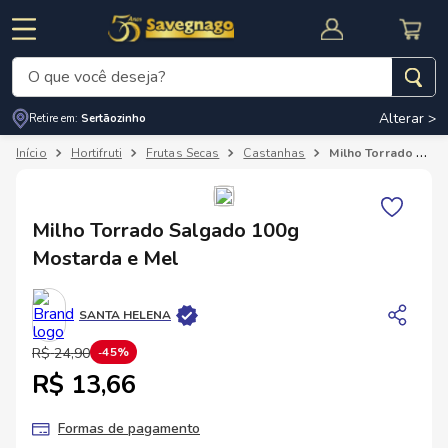
O que você deseja?
Alterar >
Retire em:
Sertãozinho
Termos mais buscados
Hortifruti
Frutas Secas
Castanhas
Milho Torrado Salgado 100g Mostarda e Mel
1
º
leite
2
º
cafe
RNAL
CUPOM DE DESCONTO
Milho Torrado Salgado 100g
3
º
cerveja
Mostarda e Mel
4
º
carne
5
º
arroz
SANTA HELENA
R$
24
,
90
45%
R$ 13,66
Formas de pagamento