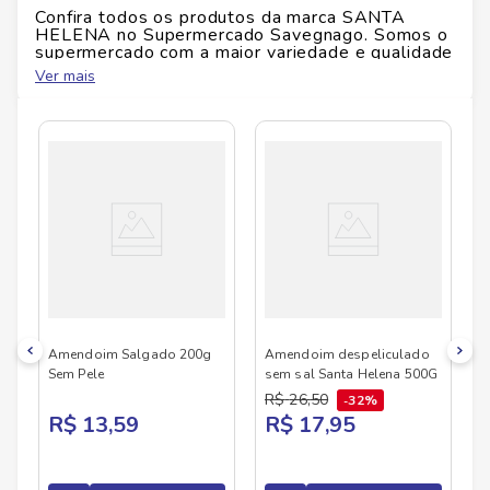
Confira todos os produtos da marca
SANTA
HELENA
no Supermercado Savegnago. Somos o
supermercado com a maior variedade e qualidade
do Brasil!
Ver mais
No Savegnago, você encontra uma ampla seleção
de produtos
SANTA HELENA
, confira abaixo:
Amendoim Salgado 200g
Amendoim despeliculado
Sem Pele
sem sal Santa Helena 500G
R$
26
,
50
32%
R$ 13,59
R$ 17,95