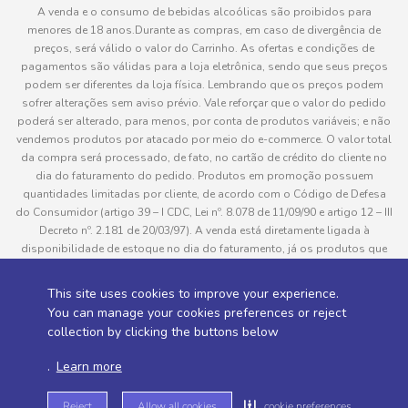
A venda e o consumo de bebidas alcoólicas são proibidos para
menores de 18 anos.Durante as compras, em caso de divergência de
preços, será válido o valor do Carrinho. As ofertas e condições de
pagamentos são válidas para a loja eletrônica, sendo que seus preços
podem ser diferentes da loja física. Lembrando que os preços podem
sofrer alterações sem aviso prévio. Vale reforçar que o valor do pedido
poderá ser alterado, para menos, por conta de produtos variáveis; e não
vendemos produtos por atacado por meio do e-commerce. O valor total
da compra será processado, de fato, no cartão de crédito do cliente no
dia do faturamento do pedido. Produtos em promoção possuem
quantidades limitadas por cliente, de acordo com o Código de Defesa
do Consumidor (artigo 39 – I CDC, Lei nº. 8.078 de 11/09/90 e artigo 12 – III
Decreto nº. 2.181 de 20/03/97). A venda está diretamente ligada à
disponibilidade de estoque no dia do faturamento, já os produtos que
serão enviados aos clientes estão sujeitos à disponibilidade de estoque
no momento da separação. Caso algum produto venha a faltar no
This site uses cookies to improve your experience.
pedido do cliente, este não será entregue e o valor do item não será
You can manage your cookies preferences or reject
cobrado. As fotos dos produtos no site são ilustrativas, podendo haver
collection by clicking the buttons below
divergência com o produto real e todos os pedidos estão sujeitos à
confirmação de dados do cliente. Informações sobre entrega, podem ser
.
Learn more
consultadas em “Política de Entregas”
Reject
Allow all cookies
cookie preferences