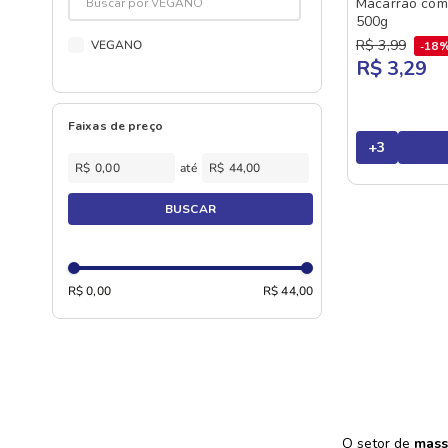
Macarrão com
SAKURA
500g
SPAGHETTI
R$
3
,
99
VEGANO
18
SALSARETTI
PADRE NOSSO
R$ 3,29
SATIS
LINGUINE
SIAMAR
FURADINHO
Faixas de preço
+
3
SO MASSAS
FETTUCCINE
R$
R$
SORA
FARFALLE
BUSCAR
STELLA DORO
AVE MARIA
TARANTELLA
NINHO
UFO
RIGATONI
R$ 0,00
R$ 44,00
URBANO
PARAFUSO TRICOLORI
VERANITA
PENNE RIGATE
PAPPARDELLE
PAI NOSSO
FININHO
O setor de
mass