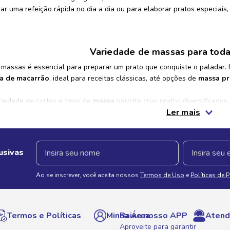
ar uma refeição rápida no dia a dia ou para elaborar pratos especiais,
Variedade de massas para toda
 massas é essencial para preparar um prato que conquiste o paladar
a de macarrão
, ideal para receitas clássicas, até opções de
massa pr
riedade de cortes e tipos de
massa
permite criar pratos diversificado
Ler mais
 única, que harmoniza perfeitamente com diferentes molhos e ingredie
Molhos para complementar su
usivas
penham um papel fundamental em qualquer receita com massas. Entre
ue clássico e marcante ao prato. Para quem prefere um sabor mais su
Ao se inscrever, você aceita nossos
Termos de Uso
e
Políticas de 
cearia do Supermercado Savegnago também oferece uma seleção de
m
alidade da refeição. Com essas opções, é possível preparar pratos del
Termos e Políticas
Minha Área
Baixe nosso APP
Atend
as com massa e molho vai além de cozinhar; é uma oportunidade de cri
is permite que você solte a criatividade na cozinha, combinando sab
Aproveite para garantir