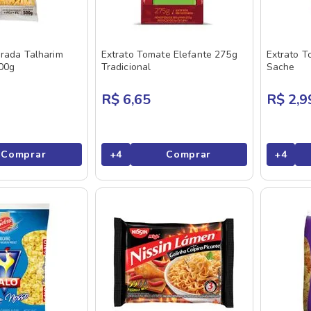
rada Talharim
Extrato Tomate Elefante 275g
Extrato T
00g
Tradicional
Sache
R$ 6,65
R$ 2,9
Comprar
+
4
Comprar
+
4