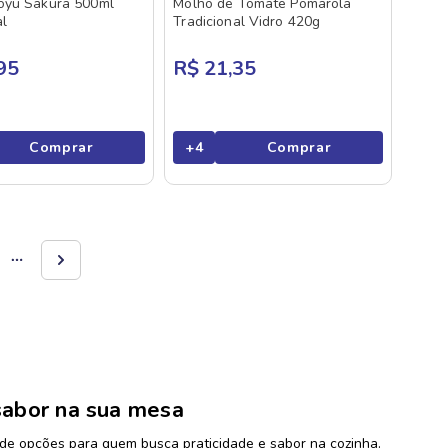
oyu Sakura 500ml
Molho de Tomate Pomarola
al
Tradicional Vidro 420g
95
R$ 21,35
Comprar
+
4
Comprar
sabor na sua mesa
e opções para quem busca praticidade e sabor na cozinha.