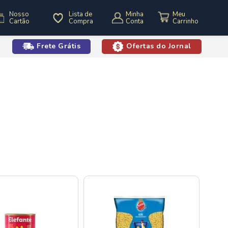
Nosso
Lista de
Minha
Cartão
Compra
Conta
Frete Grátis
Ofertas do Jornal
o