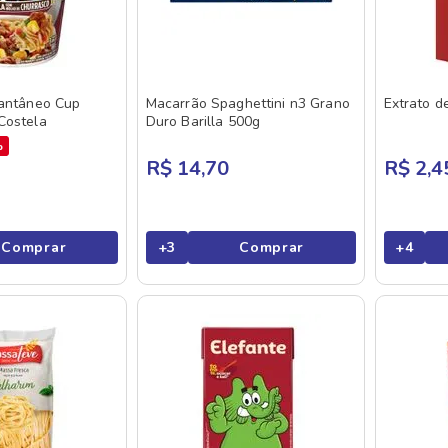
tantâneo Cup
Macarrão Spaghettini n3 Grano
Extrato 
Costela
Duro Barilla 500g
%
R$ 14,70
R$ 2,4
Comprar
+
3
Comprar
+
4