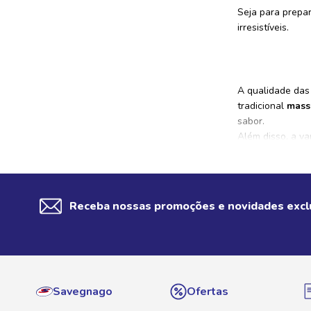
Seja para prepar
ESPAGUETINHO
irresistíveis.
BAVETTE
ARGOLA
ALETRIA
A qualidade das
tradicional
mass
YAKISSOBA
sabor.
SPAGHETTONI
Além disso, a va
SPAGHETTINI
traz uma textura
RISONI
PENNE TRICOLORI
Receba nossas promoções e novidades excl
Os molhos desem
PARAFUSINHO
adiciona um toq
ORECCHIETTE
opção.
O setor de mer
MINI RIGATONI
comprometer a qu
MINI PENNE
Savegnago
Ofertas
Preparar receit
opções disponíve
MINI FARFALLE