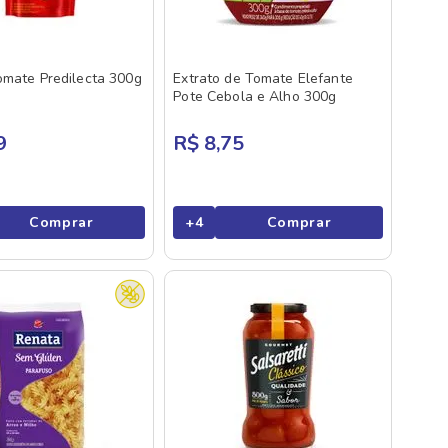
omate Predilecta 300g
Extrato de Tomate Elefante
Pote Cebola e Alho 300g
9
R$ 8,75
Comprar
+
4
Comprar