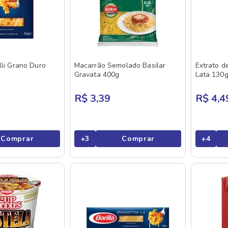
lli Grano Duro
Macarrão Semolado Basilar
Extrato d
Gravata 400g
Lata 130
R$ 3,39
R$ 4,4
Comprar
+
3
Comprar
+
4