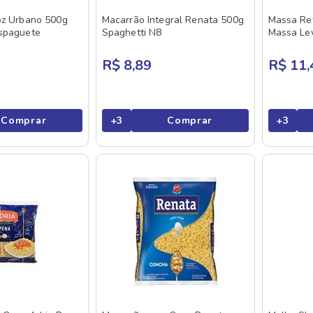
oz Urbano 500g
Macarrão Integral Renata 500g
Massa Ref
spaguete
Spaghetti N8
Massa Le
R$ 8,89
R$ 11,
Comprar
+
3
Comprar
+
3