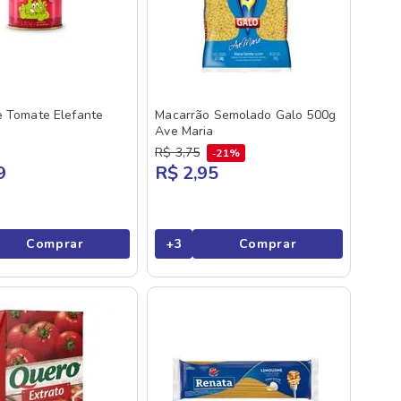
e Tomate Elefante
Macarrão Semolado Galo 500g
g
Ave Maria
R$
3
,
75
21%
9
R$ 2,95
Comprar
+
3
Comprar