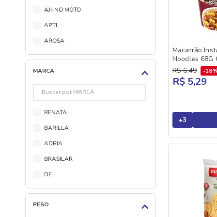
AJI-NO MOTO
APTI
AROSA
Macarrão Ins
ASTECA
Noodles 68G 
R$
6
,
49
MARCA
18
BARILLA
R$ 5,29
BASILAR
BIFUM
RENATA
BOMBAY
+
3
BARILLA
BRUT JOLOKIA
ADRIA
CAMIL
BRASILAR
CASTELO
DE
CEPERA
PETYBON
CIA DAS MASSAS
PESO
URBANO
CROCK