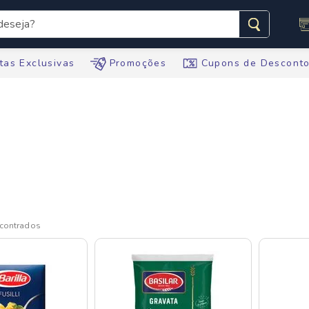
seja?
s buscados
tas Exclusivas
Promoções
Cupons de Descont
te
tegral
te
ario