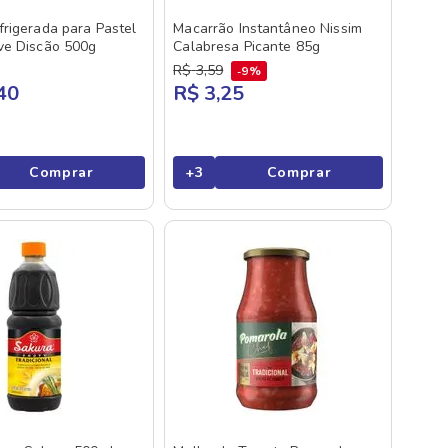
rigerada para Pastel
Macarrão Instantâneo Nissim
ve Discão 500g
Calabresa Picante 85g
R$
3
,
59
9%
40
R$ 3,25
Comprar
+
3
Comprar