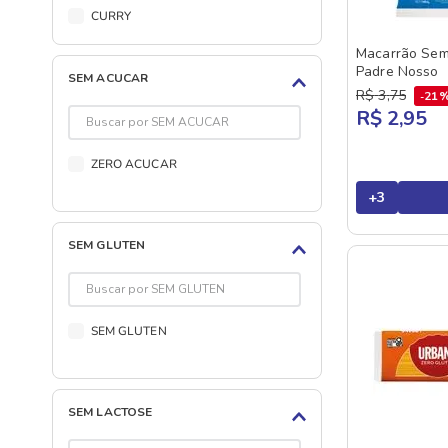
CURRY
GALO
PIZZA
HEINZ
Macarrão Sem
Padre Nosso
SEM ACUCAR
PICANHA
HELLMANNS
R$
3
,
75
21
FRUSTOS DO MAR
R$ 2,95
HINOMOTO
FRANGO
ISTAMBUL
ZERO ACUCAR
FEIJOADA
ITALAC
+
3
COSTELA
KAMOKA
CHEDDAR
KARUI
SEM GLUTEN
BOLONHESA
KENKO
KISABOR
SEM GLUTEN
KUHNE
LA BRASA
LA MOLISANA
SEM LACTOSE
MANGIARE