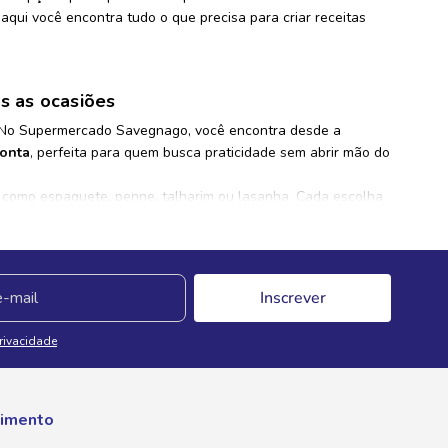
 aqui você encontra tudo o que precisa para criar receitas
s as ocasiões
. No Supermercado Savegnago, você encontra desde a
onta
, perfeita para quem busca praticidade sem abrir mão do
s, como espaguete, penne, talharim ou lasanha. Cada escolha
ntes.
as receitas
Inscrever
 os destaques, está o tradicional
molho de tomate
, que
ave e cremoso, o
molho branco
é sempre uma excelente
Privacidade
olho pronto
, ideal para otimizar o tempo na cozinha sem
iciosos com praticidade e eficiência.
imento
ar momentos especiais ao redor da mesa. A variedade de
ores e texturas para surpreender quem você ama. Explore a