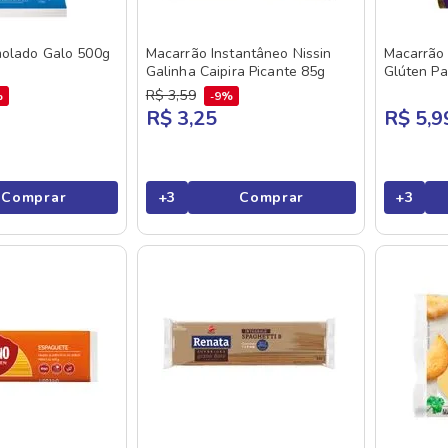
olado Galo 500g
Macarrão Instantâneo Nissin
Macarrão
Galinha Caipira Picante 85g
Glúten Pa
R$
3
,
59
%
9%
R$ 3,25
R$ 5,9
Comprar
+
3
Comprar
+
3