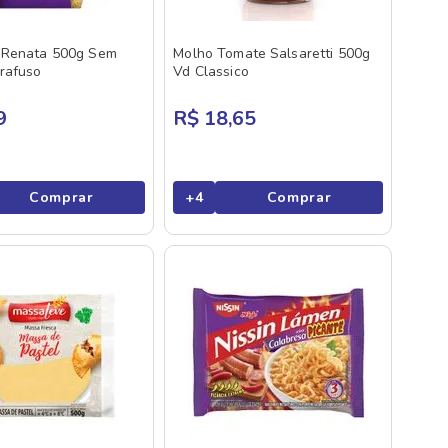
 Renata 500g Sem
Molho Tomate Salsaretti 500g
rafuso
Vd Classico
9
R$ 18,65
Comprar
+
4
Comprar