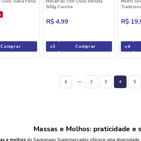
 Ovos Adria Pena
Macarrão com Ovos Renata
Molho Sh
500g Concha
Tradicion
%
R$ 4,99
R$ 19,
Comprar
+
3
Comprar
+
4
2
3
4
5
Massas e Molhos: praticidade e 
as e molhos
do Savegnago Supermercados oferece uma diversidade d