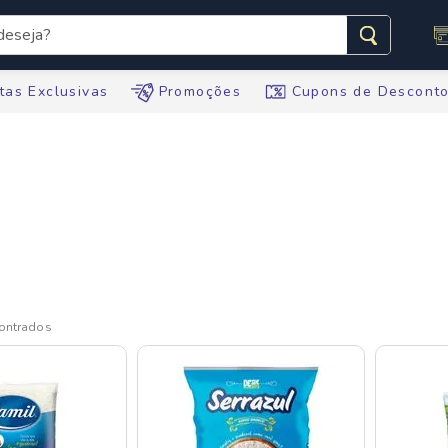
seja?
s buscados
tas Exclusivas
Promoções
Cupons de Descont
te
ario
tegral
te