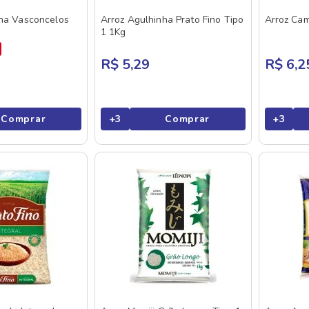
nha Vasconcelos
Arroz Agulhinha Prato Fino Tipo
Arroz Cami
1 1Kg
R$ 5,29
R$ 6,2
Comprar
+
3
Comprar
+
3