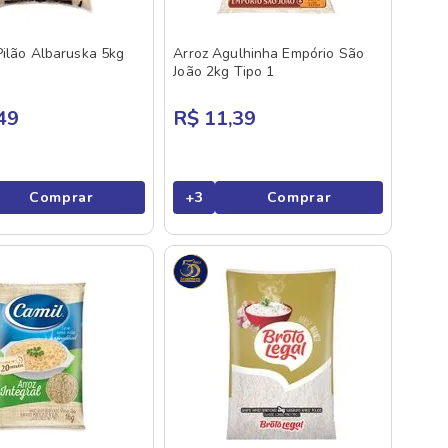
Pilão Albaruska 5kg
Arroz Agulhinha Empório São
João 2kg Tipo 1
49
R$ 11,39
Comprar
+
3
Comprar