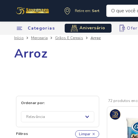
O que você de
Retire em:
Sertãozinho
Termos mai
Aniversário
Categorias
Ofer
1
º
leite
Mercearia
Grãos E Cereais
Arroz
2
º
cafe
3
º
cerveja
Arroz
4
º
carne
5
º
arroz
6
º
sabone
7
º
oleo
8
º
anivers
72
produtos
9
º
leite in
10
º
chocola
Relevância
Filtros