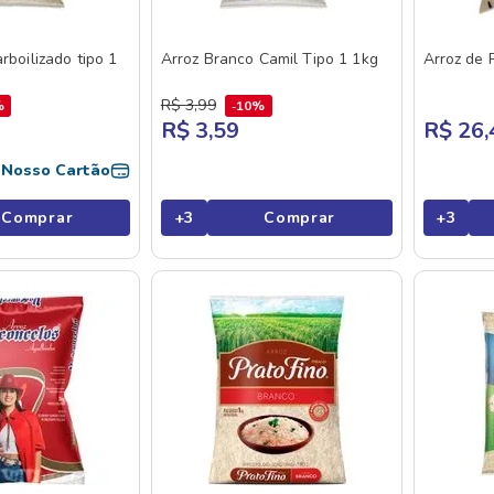
rboilizado tipo 1
Arroz Branco Camil Tipo 1 1kg
Arroz de 
R$
3
,
99
%
10%
R$ 3,59
R$ 26,
o
Nosso Cartão
Comprar
+
3
Comprar
+
3