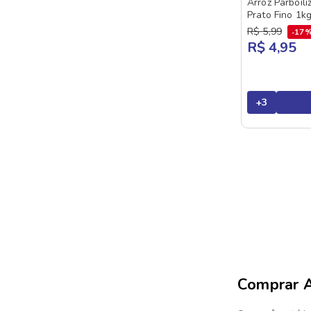
Arroz Parboili
Prato Fino 1k
R$
5
,
99
17
R$ 4,95
+
3
Comprar A