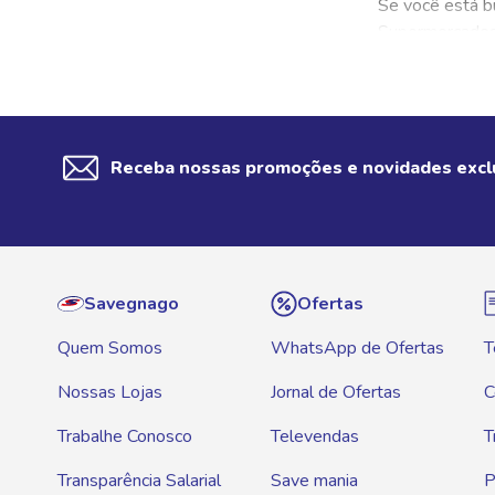
Se você está b
Supermercados 
Aqui você pode
outras, com op
Onde comp
Receba nossas promoções e novidades excl
Quem pesquisa p
qualidade.
No Savegnago 
Savegnago
Ofertas
Arroz Bra
Quem Somos
WhatsApp de Ofertas
T
Arroz Agu
Nossas Lojas
Jornal de Ofertas
C
Arroz Tio
Trabalhe Conosco
Televendas
T
Arroz Bro
Transparência Salarial
Save mania
P
Arroz Em