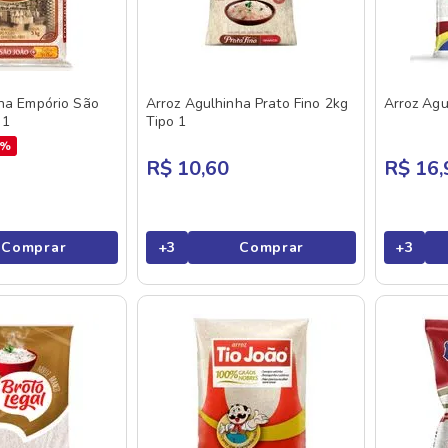
ha Empório São
Arroz Agulhinha Prato Fino 2kg
Arroz Agu
 1
Tipo 1
0%
R$ 10,60
R$ 16,
Comprar
+
3
Comprar
+
3