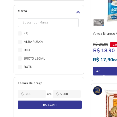
Marca
Arroz Branco 
4R
ALBARUSKA
R$
20
,
90
1
R$ 18,90
BIJU
BROTO LEGAL
R$
17
,
90
n
BUTUI
+
3
CAMIL
Faixas de preço
CAPITOLIO
CARUNCHAO
R$
R$
EMPORIO SAO JOAO
BUSCAR
GRAO DE CAMPO