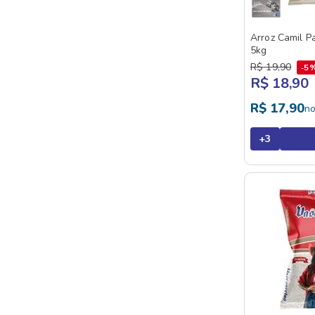
Arroz Camil Pa
5kg
R$
19
,
90
5
R$ 18,90
R$
17
,
90
n
+
3