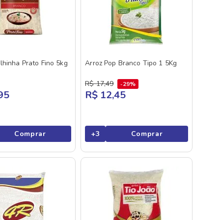
lhinha Prato Fino 5kg
Arroz Pop Branco Tipo 1 5Kg
R$
17
,
49
29%
95
R$ 12,45
Comprar
+
3
Comprar