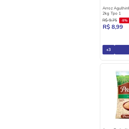
Arroz Agulhi
2kg Tpo 1
R$
9
,
75
8%
R$ 8,99
+
3