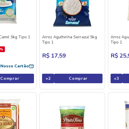
Camil 5kg Tipo 1
Arroz Agulhinha Serrazul 5kg
Arroz Agu
Tipo 1
Tipo 1
0%
R$ 17,59
R$ 25,
o
Nosso Cartão
Comprar
+
2
Comprar
+
3