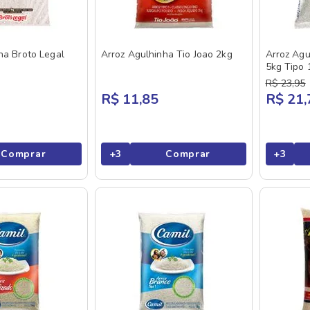
ha Broto Legal
Arroz Agulhinha Tio Joao 2kg
Arroz Agu
5kg Tipo 
R$
23
,
95
R$ 11,85
R$ 21,
Comprar
+
3
Comprar
+
3