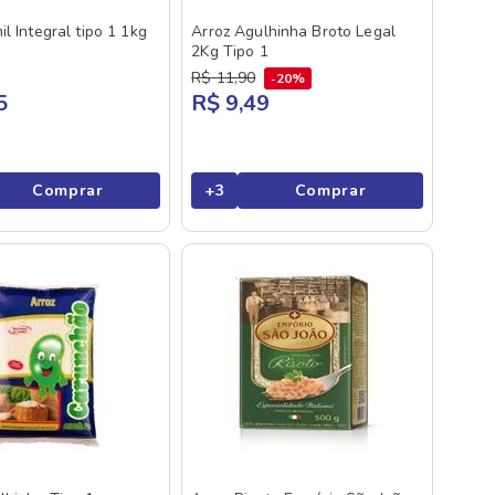
l Integral tipo 1 1kg
Arroz Agulhinha Broto Legal
2Kg Tipo 1
R$
11
,
90
20%
5
R$ 9,49
Comprar
+
3
Comprar