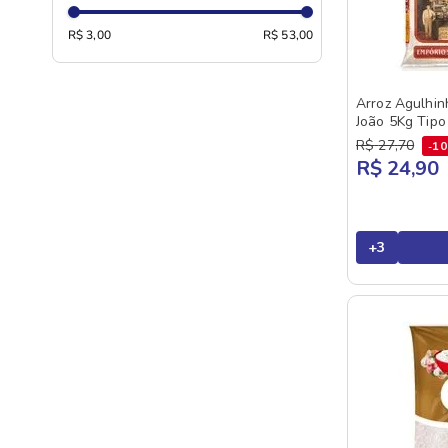
MANGIARE
MEU BIJU
R$ 3,00
R$ 53,00
MOMIJI
NAMORADO
Arroz Agulhin
João 5Kg Tipo
PATOSUL
R$
27
,
70
1
POP
R$ 24,90
PRATO FINO
SELETTO
+
3
SERRAZUL
TIO JOAO
URBANO
VASCONCELOS