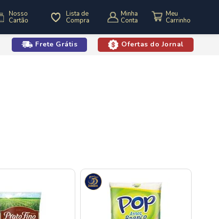
Nosso
Lista de
Minha
Cartão
Compra
Conta
Frete Grátis
Ofertas do Jornal
o