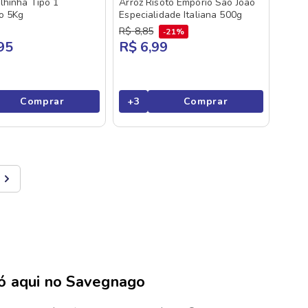
lhinha Tipo 1
Arroz Risoto Empório São João
o 5Kg
Especialidade Italiana 500g
R$
8
,
85
21%
95
R$ 6,99
Comprar
+
3
Comprar
só aqui no Savegnago