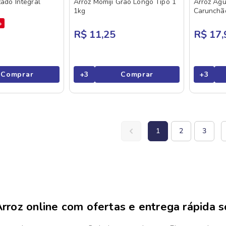
zado Integral
Arroz Momiji Grão Longo Tipo 1
Arroz Agu
g
1kg
Carunchã
%
R$ 11,25
R$ 17,
Comprar
+
3
Comprar
+
3
1
2
3
rroz online com ofertas e entrega rápida 