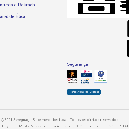
ntrega e Retirada
E-mai
anal de Ética
atendim
Segurança
Preferências de Cookies
@2021 Savegnago Supermercados Ltda. - Todos os direitos reservados.
2.150/0039-32 - Av. Nossa Senhora Aparecida, 2021 - Sertãozinho - SP, CEP: 14