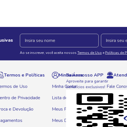
usivas
Ao se inscrever, você aceita nossos
Termos de Uso
e
Políticas de 
Termos e Políticas
Minha Área
Baixe nosso APP
Atend
Aproveite para garantir
ermos de Uso
Minha Conta
Fale Cono
benefícios exclusivos!
entro de Privacidade
Lista de Compras
WhatsAp
roca e Devolução
Meus Pedidos
Telef
agamentos
Meus Descontos
0800 01