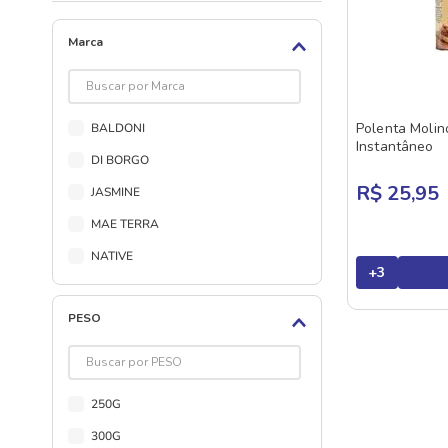
Marca
Polenta Molin
BALDONI
Instantâneo
DI BORGO
R$ 25,95
JASMINE
MAE TERRA
NATIVE
+
3
NESTLE
PESO
QUAKER
SIAMAR
YOKI
250G
300G