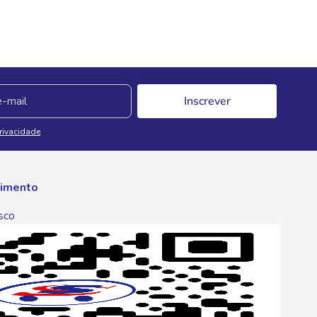
Inscrever
Privacidade
imento
sco
p
one
6 6680