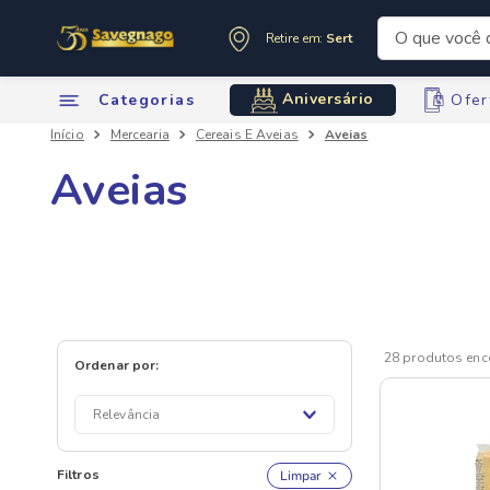
O que você de
Retire em:
Sertãozinho
Termos mai
Aniversário
Categorias
Ofer
1
º
leite
Mercearia
Cereais E Aveias
Aveias
2
º
cafe
3
º
cerveja
Aveias
4
º
carne
5
º
arroz
6
º
sabone
7
º
anivers
8
º
oleo
28
produtos
9
º
leite in
10
º
chocola
Relevância
Filtros