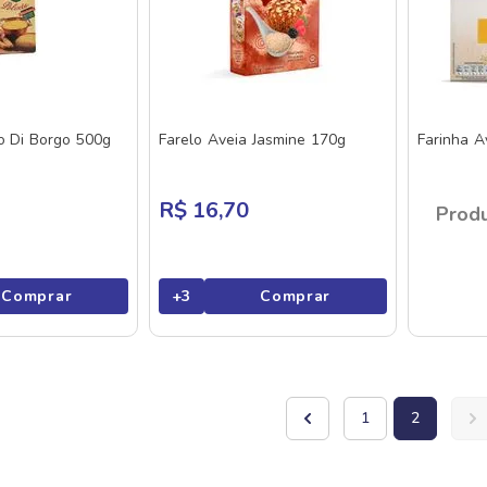
o Di Borgo 500g
Farelo Aveia Jasmine 170g
Farinha A
R$ 16,70
Produ
Comprar
+
3
Comprar
1
2