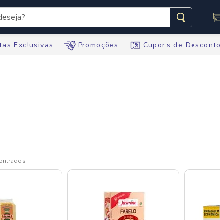
seja?
s buscados
tas Exclusivas
Promoções
Cupons de Descont
te
ario
tegral
te