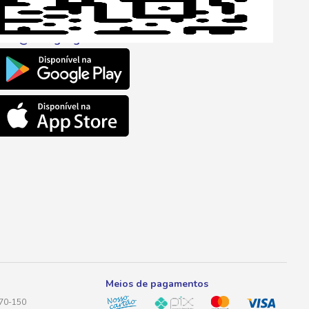
l
ento@savegnago.com.br
Meios de pagamentos
170-150