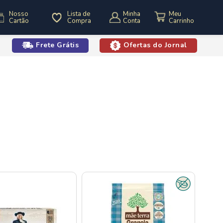
Nosso
Lista de
Minha
Cartão
Compra
Conta
Frete Grátis
Ofertas do Jornal
o