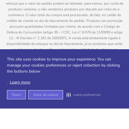
reforçar que o valor do pedido poderá ser alterado, para menos, por conta de
produtos variáveis; e não vendemos produtos por atacado por meio do e-
commerce. O valor total da compra será processado, de fato, no cartão de
crédito do cliente no dia do faturamento do pedido. Produtos em promoção
possuem quantidades limitadas por cliente, de acordo com o Código de
Defesa do Consumidor (artigo 39 – I CDC, Lei nº. 8.078 de 11/09/90 e artigo
12 – III Decreto nº. 2.181 de 20/03/97). A venda está diretamente ligada à
disponibilidade de estoque no dia do faturamento, já os produtos que serão
enviados aos clientes estão sujeitos à disponibilidade de estoque no
momento da separação. Caso algum produto venha a faltar no pedido do
This site uses cookies to improve your experience. You can
cliente, este não será entregue e o valor do item não será cobrado. As fotos
manage your cookies preferences or reject collection by clicking
dos produtos no site são ilustrativas, podendo haver divergência com o
the buttons below
produto real e todos os pedidos estão sujeitos à confirmação de dados do
cliente. Informações sobre entrega, podem ser consultadas em “Política de
.
Learn more
Entregas”
Reject
Allow all cookies
cookie preferences
Desenvolvido por
Sitemap de rotas -
Sitemap de departamentos -
Sitemap de categorias -
Sitemap de subcategorias -
Sitemap de marcas -
Sitemap de produtos