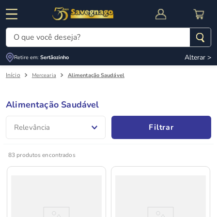
O que você deseja?
Alterar >
Retire em:
Sertãozinho
Termos mais buscados
Mercearia
Alimentação Saudável
1
º
leite
2
º
cafe
Alimentação Saudável
RNAL
CUPOM DE DESCONTO
3
º
cerveja
Filtrar
Relevância
4
º
carne
5
º
arroz
83
produtos