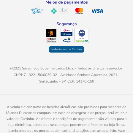
Meios de pagamentos
de qualidade reflete seu compromisso com a saúde e o bem-estar
de seus clientes. Com uma equipe pronta para auxiliar na escolha
dos melhores produtos, a rede se torna a parceira ideal na busca
Segurança
por uma ótima alimentação.
Ao escolher o Savegnago Supermercados, você encontra uma
gama completa de opções para suas necessidades, desde o
organico
até alternativas práticas, como integrais e doces zero
Preferências de Cookies
açúcar. Descubra o prazer da
alimentação saudavel
e cuidar da
sua saúde, sem abrir mão do sabor e da variedade.
Com promoções frequentes, o Savegnago Supermercados torna
@2021 Savegnago Supermercados Ltda. - Todos os direitos reservados.
acessível o consumo de produtos de alta qualidade. Isso inclui
CNPJ: 71.322.150/0039-32 - Av. Nossa Senhora Aparecida, 2021 -
opções que ajudam a economizar tempo e dinheiro, como comprar
Sertãozinho - SP, CEP: 14170-150
kits de alimentos frescos ou aproveitar descontos em itens
essenciais. Dessa forma, a resposta para
onde comprar
alimentos organicos
já está solucionada!
A venda e o consumo de bebidas alcoólicas são proibidos para menores de
18 anos.Durante as compras, em caso de divergência de preços, será válido o
valor do Carrinho. As ofertas e condições de pagamentos são válidas para a
loja eletrônica, sendo que seus preços podem ser diferentes da loja física.
Lembrando que os preços podem sofrer alterações sem aviso prévio. Vale