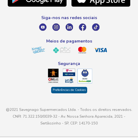
Promoção Fim de Ano
0800 016 6680
Promoção Fornecedores
Siga-nos nas redes sociais
E-mail
atendimento@savegnago.com.br
Meios de pagamentos
Segurança
Preferências de Cookies
@2021 Savegnago Supermercados Ltda. - Todos os direitos reservados.
CNPJ: 71.322.150/0039-32 - Av. Nossa Senhora Aparecida, 2021 -
Sertãozinho - SP, CEP: 14170-150