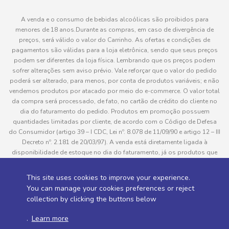
A venda e o consumo de bebidas alcoólicas são proibidos para
menores de 18 anos.Durante as compras, em caso de divergência de
preços, será válido o valor do Carrinho. As ofertas e condições de
pagamentos são válidas para a loja eletrônica, sendo que seus preços
podem ser diferentes da loja física. Lembrando que os preços podem
sofrer alterações sem aviso prévio. Vale reforçar que o valor do pedido
poderá ser alterado, para menos, por conta de produtos variáveis; e não
vendemos produtos por atacado por meio do e-commerce. O valor total
da compra será processado, de fato, no cartão de crédito do cliente no
dia do faturamento do pedido. Produtos em promoção possuem
quantidades limitadas por cliente, de acordo com o Código de Defesa
do Consumidor (artigo 39 – I CDC, Lei nº. 8.078 de 11/09/90 e artigo 12 – III
Decreto nº. 2.181 de 20/03/97). A venda está diretamente ligada à
disponibilidade de estoque no dia do faturamento, já os produtos que
serão enviados aos clientes estão sujeitos à disponibilidade de estoque
no momento da separação. Caso algum produto venha a faltar no
This site uses cookies to improve your experience.
pedido do cliente, este não será entregue e o valor do item não será
You can manage your cookies preferences or reject
cobrado. As fotos dos produtos no site são ilustrativas, podendo haver
collection by clicking the buttons below
divergência com o produto real e todos os pedidos estão sujeitos à
confirmação de dados do cliente. Informações sobre entrega, podem ser
.
Learn more
consultadas em “Política de Entregas”