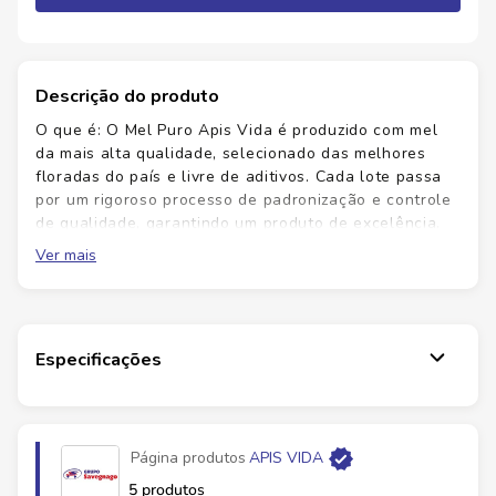
Descrição do produto
O que é: O Mel Puro Apis Vida é produzido com mel
da mais alta qualidade, selecionado das melhores
floradas do país e livre de aditivos. Cada lote passa
por um rigoroso processo de padronização e controle
de qualidade, garantindo um produto de excelência.
Para que serve: Indicado como fonte natural de
Ver mais
energia, o Mel Puro Apis Vida é perfeito para ser
utilizado antes e depois da prática de atividades
físicas, além de ser uma opção nutritiva em uma dieta
equilibrada. Pode ser consumido diretamente ou como
Especificações
adoçante em alimentos e bebidas. Benefícios: ¿ Mel
puro de alta qualidade, livre de aditivos. ¿ Embalagem
em bisnaga com tampa cone, que facilita o controle e
evita desperdícios. ¿ Fonte natural de energia e
nutrição recomendada por nutricionistas. ¿ Versátil
Página produtos
APIS VIDA
para uso diário em bebidas, alimentos ou diretamente
5 produtos