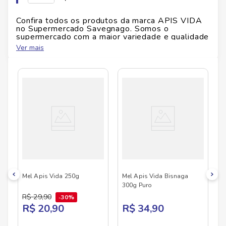
na colher. Como usar: Use o mel puro para adoçar
bebidas, como acompanhamento em frutas e cereais,
Confira todos os produtos da marca
APIS VIDA
ou diretamente em receitas. A bisnaga com tampa
no Supermercado Savegnago. Somos o
cone permite uma aplicação precisa, sem
supermercado com a maior variedade e qualidade
do Brasil!
desperdícios. Ingredientes: Mel puro, livre de aditivos.
Ver mais
Advertências: ¿ Não deve ser consumido por menores
No Savegnago, você encontra uma ampla seleção
de 1 ano de idade. ¿ Conservar em local seco e
de produtos
APIS VIDA
, confira abaixo:
fresco, ao abrigo da luz solar direta.
Mel Apis Vida 250g
Mel Apis Vida Bisnaga
300g Puro
R$
29
,
90
30%
R$ 20,90
R$ 34,90