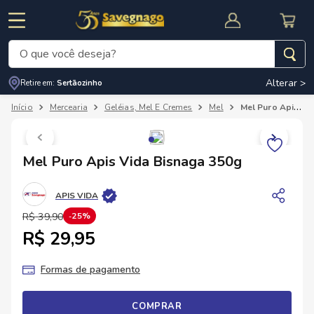
O que você deseja?
Alterar >
Retire em:
Sertãozinho
Termos mais buscados
Mercearia
Geléias, Mel E Cremes
Mel
Mel Puro Apis Vida Bisnaga 350g
1
º
leite
2
º
cafe
RNAL
CUPOM DE DESCONTO
Mel Puro Apis Vida Bisnaga 350g
3
º
cerveja
4
º
carne
APIS VIDA
5
º
arroz
R$
39
,
90
25%
R$ 29,95
Formas de pagamento
COMPRAR