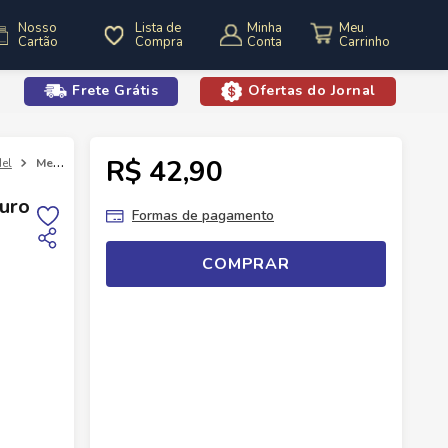
Nosso
Lista de
Minha
Cartão
Compra
Conta
Frete Grátis
Ofertas do Jornal
o
R$ 42,90
el
Mel Apis Flora 340g Bisnaga Puro
Puro
Formas de pagamento
COMPRAR