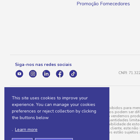
Promoção Fornecedores
Siga-nos nas redes sociais
CNPJ: 71.32
This site uses cookies to improve your
experience. You can manage your cookies
A venda e o consumo de bebidas alcoólicas são proibidos para meno
preferences or reject collection by clicking
válidas para a loja eletrônica, sendo que seus preços podem ser dif
para menos, por conta de produtos variáveis; e não vendemos produ
the buttons below
do pedido. Produtos em promoção possuem quantidades limitadas po
20/03/97). A venda está diretamente ligada à disponibilidade de es
Caso algum produto venha a faltar no pedido do cliente, este não 
.
Learn more
todos os pedidos estão sujeitos 