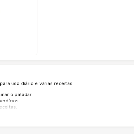
ara uso diário e várias receitas.
nar o paladar.
erdícios.
eceitas.
al.
e praticidade com o Mel Apis Flora 340g. Use em chás, pã
uave que agrada a todos. Garanta já o seu e verifique a