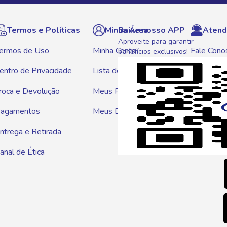
Termos e Políticas
Minha Área
Baixe nosso APP
Atend
Aproveite para garantir
ermos de Uso
Minha Conta
Fale Cono
benefícios exclusivos!
entro de Privacidade
Lista de Compras
WhatsAp
roca e Devolução
Meus Pedidos
Telef
agamentos
Meus Descontos
0800 01
ntrega e Retirada
E-mai
anal de Ética
atendim