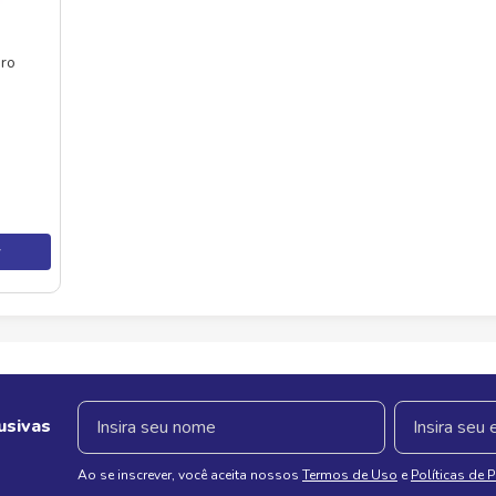
uro
r
usivas
Ao se inscrever, você aceita nossos
Termos de Uso
e
Políticas de 