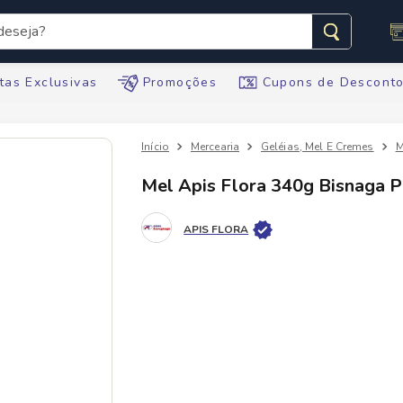
seja?
s buscados
tas Exclusivas
Promoções
Cupons de Descont
Mercearia
Geléias, Mel E Cremes
M
Mel Apis Flora 340g Bisnaga 
te
APIS FLORA
tegral
ario
te