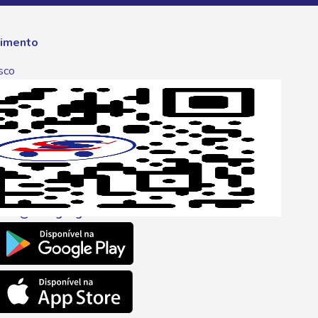
imento
sco
p
one
6 6680
l
ento@savegnago.com.br