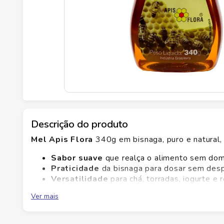
Descrição do produto
Mel Apis Flora
340g em bisnaga, puro e natural, p
Sabor suave
que realça o alimento sem domi
Praticidade
da bisnaga para dosar sem desp
Versatilidade
para chá, torradas, iogurte e r
Qualidade Apis Flora
com mel puro e natur
Ver mais
No Savegnago você encontra qualidade confiável 
iogurte ou receitas doces e salgadas, com sabor s