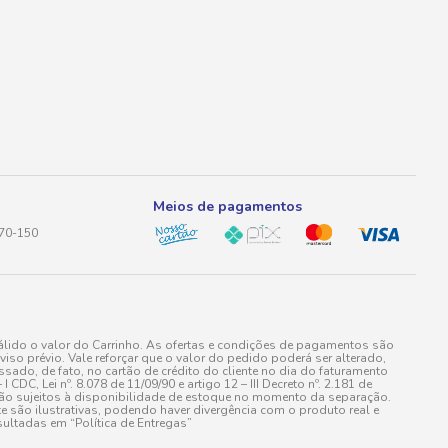
Meios de pagamentos
170-150
lido o valor do Carrinho. As ofertas e condições de pagamentos são
iso prévio. Vale reforçar que o valor do pedido poderá ser alterado,
do, de fato, no cartão de crédito do cliente no dia do faturamento
 Lei nº. 8.078 de 11/09/90 e artigo 12 – III Decreto nº. 2.181 de
stão sujeitos à disponibilidade de estoque no momento da separação.
e são ilustrativas, podendo haver divergência com o produto real e
ultadas em “Política de Entregas”