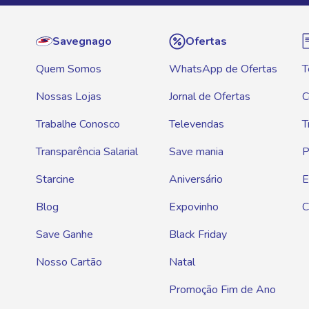
Savegnago
Ofertas
Quem Somos
WhatsApp de Ofertas
T
Nossas Lojas
Jornal de Ofertas
C
Trabalhe Conosco
Televendas
T
Transparência Salarial
Save mania
P
Starcine
Aniversário
E
Blog
Expovinho
C
Save Ganhe
Black Friday
Nosso Cartão
Natal
Promoção Fim de Ano