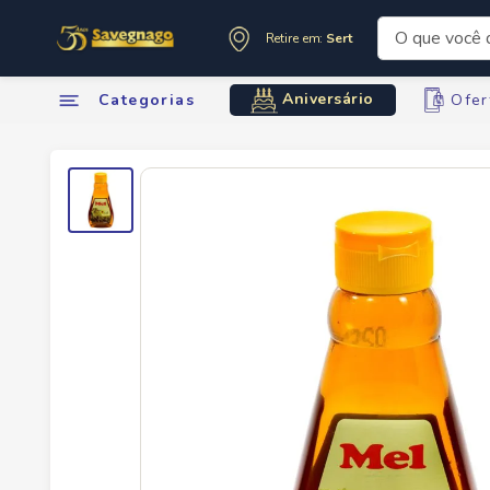
O que você de
Retire em:
Sertãozinho
Termos mai
Aniversário
Categorias
Ofer
1
º
leite
2
º
cafe
3
º
cerveja
4
º
carne
5
º
arroz
6
º
sabone
7
º
oleo
8
º
leite in
9
º
anivers
10
º
chocola