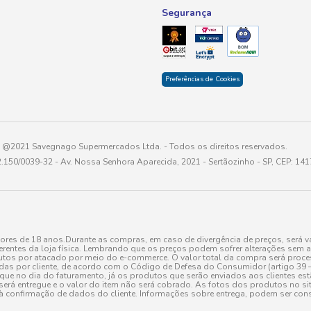
Segurança
Preferências de Cookies
@2021 Savegnago Supermercados Ltda. - Todos os direitos reservados.
2.150/0039-32 - Av. Nossa Senhora Aparecida, 2021 - Sertãozinho - SP, CEP: 14
res de 18 anos.Durante as compras, em caso de divergência de preços, será vá
erentes da loja física. Lembrando que os preços podem sofrer alterações sem av
tos por atacado por meio do e-commerce. O valor total da compra será processa
r cliente, de acordo com o Código de Defesa do Consumidor (artigo 39 – I CDC,
toque no dia do faturamento, já os produtos que serão enviados aos clientes e
será entregue e o valor do item não será cobrado. As fotos dos produtos no sit
à confirmação de dados do cliente. Informações sobre entrega, podem ser cons