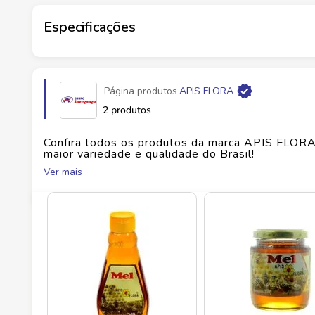
embalagem para alérgenos e glúten.
Especificações
Ficha Técnica
Marca
APIS FLORA
Marca:
Apis Flora
Conteúdo:
340 g
Página produtos
APIS FLORA
Embalagem:
Bisnaga
Fabricante
APIS FLORA INDUSTRIAL E COM
Origem:
Brasil
2 produtos
Conservação:
Manter em local seco e ao abrigo d
EAN
7896663300594
Confira todos os produtos da marca
APIS FLOR
maior variedade e qualidade do Brasil!
Ver mais
Id do produto
26999
No Savegnago, você encontra uma ampla seleçã