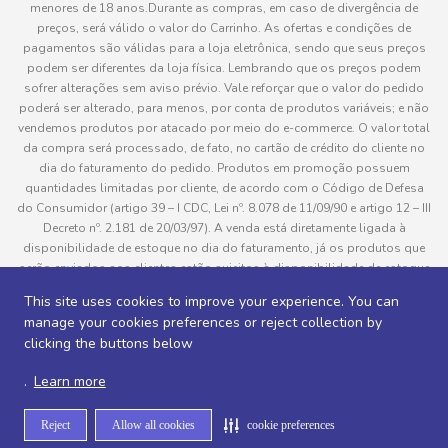
menores de 18 anos.Durante as compras, em caso de divergência de
preços, será válido o valor do Carrinho. As ofertas e condições de
pagamentos são válidas para a loja eletrônica, sendo que seus preços
podem ser diferentes da loja física. Lembrando que os preços podem
sofrer alterações sem aviso prévio. Vale reforçar que o valor do pedido
poderá ser alterado, para menos, por conta de produtos variáveis; e não
vendemos produtos por atacado por meio do e-commerce. O valor total
da compra será processado, de fato, no cartão de crédito do cliente no
dia do faturamento do pedido. Produtos em promoção possuem
quantidades limitadas por cliente, de acordo com o Código de Defesa
do Consumidor (artigo 39 – I CDC, Lei nº. 8.078 de 11/09/90 e artigo 12 – III
Decreto nº. 2.181 de 20/03/97). A venda está diretamente ligada à
disponibilidade de estoque no dia do faturamento, já os produtos que
serão enviados aos clientes estão sujeitos à disponibilidade de estoque
no momento da separação. Caso algum produto venha a faltar no
This site uses cookies to improve your experience. You can
pedido do cliente, este não será entregue e o valor do item não será
manage your cookies preferences or reject collection by
cobrado. As fotos dos produtos no site são ilustrativas, podendo haver
clicking the buttons below
divergência com o produto real e todos os pedidos estão sujeitos à
confirmação de dados do cliente. Informações sobre entrega, podem ser
.
Learn more
consultadas em “Política de Entregas”
Reject
Allow all cookies
cookie preferences
Desenvolvido por