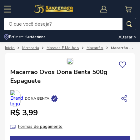
O que você deseja?
Alterar >
Retire em:
Sertãozinho
Termos mais buscados
Mercearia
Massas E Molhos
Macarrão
Macarrão Ovos Dona Benta 500g Espaguete
1
º
leite
2
º
cafe
RNAL
CUPOM DE DESCONTO
Macarrão Ovos Dona Benta 500g
3
º
cerveja
Espaguete
4
º
carne
5
º
arroz
DONA BENTA
R$ 3,99
Formas de pagamento