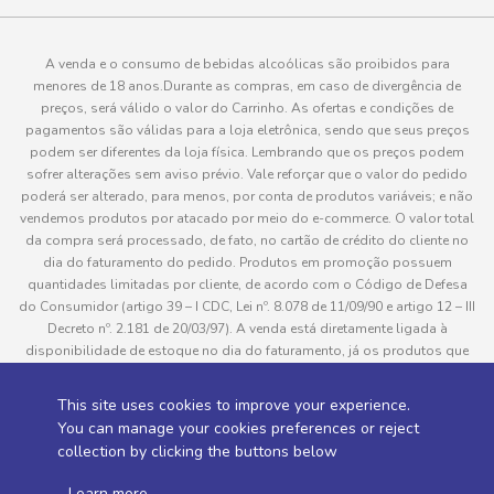
A venda e o consumo de bebidas alcoólicas são proibidos para
menores de 18 anos.Durante as compras, em caso de divergência de
preços, será válido o valor do Carrinho. As ofertas e condições de
pagamentos são válidas para a loja eletrônica, sendo que seus preços
podem ser diferentes da loja física. Lembrando que os preços podem
sofrer alterações sem aviso prévio. Vale reforçar que o valor do pedido
poderá ser alterado, para menos, por conta de produtos variáveis; e não
vendemos produtos por atacado por meio do e-commerce. O valor total
da compra será processado, de fato, no cartão de crédito do cliente no
dia do faturamento do pedido. Produtos em promoção possuem
quantidades limitadas por cliente, de acordo com o Código de Defesa
do Consumidor (artigo 39 – I CDC, Lei nº. 8.078 de 11/09/90 e artigo 12 – III
Decreto nº. 2.181 de 20/03/97). A venda está diretamente ligada à
disponibilidade de estoque no dia do faturamento, já os produtos que
serão enviados aos clientes estão sujeitos à disponibilidade de estoque
no momento da separação. Caso algum produto venha a faltar no
This site uses cookies to improve your experience.
pedido do cliente, este não será entregue e o valor do item não será
You can manage your cookies preferences or reject
cobrado. As fotos dos produtos no site são ilustrativas, podendo haver
collection by clicking the buttons below
divergência com o produto real e todos os pedidos estão sujeitos à
confirmação de dados do cliente. Informações sobre entrega, podem ser
.
Learn more