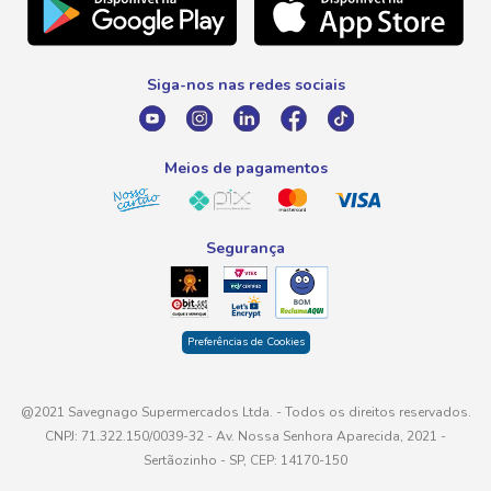
Telefone
Promoção Fim de Ano
0800 016 6680
Promoção Fornecedores
Siga-nos nas redes sociais
E-mail
atendimento@savegnago.com.br
Meios de pagamentos
Segurança
Preferências de Cookies
@2021 Savegnago Supermercados Ltda. - Todos os direitos reservados.
CNPJ: 71.322.150/0039-32 - Av. Nossa Senhora Aparecida, 2021 -
Sertãozinho - SP, CEP: 14170-150