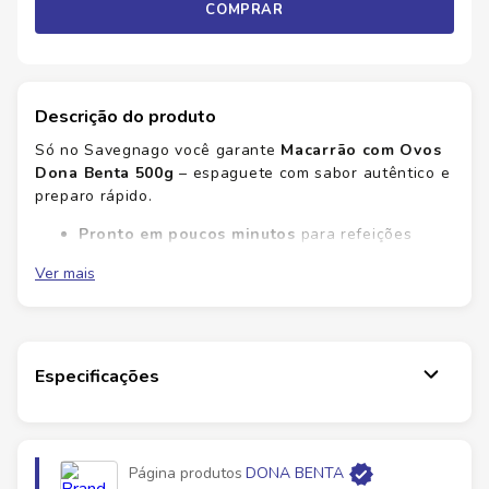
COMPRAR
Descrição do produto
Só no Savegnago você garante
Macarrão com Ovos
Dona Benta 500g
– espaguete com sabor autêntico e
preparo rápido.
Pronto em poucos minutos
para refeições
rápidas
Ver mais
Textura firme
que agrada
Versátil
para receitas simples
Experimente a qualidade da massa com ovos: sabor
firme, cozimento ideal e resultado que agrada a
Especificações
todos. No Savegnago você encontra ofertas que
facilitam o dia a dia. Garanta já o seu Macarrão com
Ovos Dona Benta 500g e prepare refeições rápidas
com sabor caseiro.
Página produtos
DONA BENTA