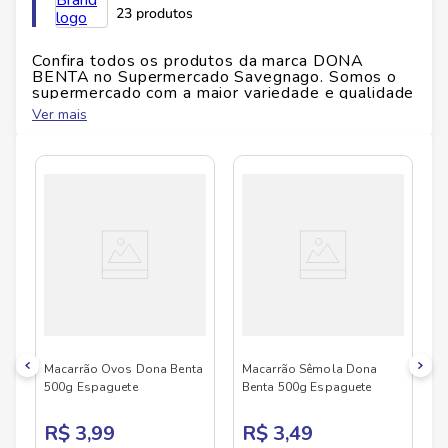
Ficha Técnica
23 produtos
Marca:
Dona Benta
Confira todos os produtos da marca
DONA
Produto:
Macarrão com Ovos Espaguete
BENTA
no Supermercado Savegnago. Somos o
Conteúdo:
500 g
supermercado com a maior variedade e qualidade
Tempo de cozimento:
7-9 minutos
do Brasil!
Ver mais
Ingredientes:
Trigo, ovos, água, sal
No Savegnago, você encontra uma ampla seleção
Alérgenos:
Ovos, trigo
de produtos
DONA BENTA
, confira abaixo:
Macarrão Ovos Dona Benta
Macarrão Sêmola Dona
500g Espaguete
Benta 500g Espaguete
R$ 3,99
R$ 3,49