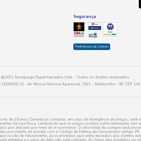
Segurança
Preferências de Cookies
@2021 Savegnago Supermercados Ltda. - Todos os direitos reservados.
2.150/0039-32 - Av. Nossa Senhora Aparecida, 2021 - Sertãozinho - SP, CEP: 14
res de 18 anos.Durante as compras, em caso de divergência de preços, será vá
erentes da loja física. Lembrando que os preços podem sofrer alterações sem av
tos por atacado por meio do e-commerce. O valor total da compra será processa
r cliente, de acordo com o Código de Defesa do Consumidor (artigo 39 – I CDC,
toque no dia do faturamento, já os produtos que serão enviados aos clientes e
será entregue e o valor do item não será cobrado. As fotos dos produtos no sit