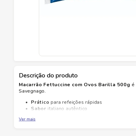
Descrição do produto
Macarrão Fettuccine com Ovos Barilla 500g
é 
Savegnago.
Prático
para refeições rápidas
Sabor
italiano autêntico
Textura
firme ao dente
Ver mais
Versátil
com molhos variados
Com textura al dente e sabor tradicional, o Baril