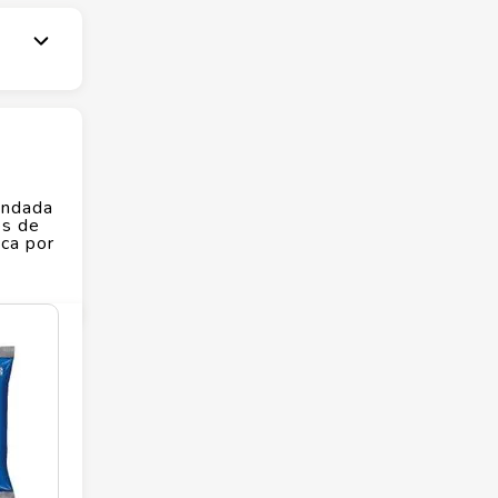
enos e
Fundada
es de
aca por
colas
l e
es.
mentos
mar