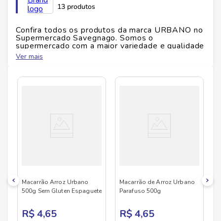
13 produtos
Peso:
500 g
Tipo:
Espaguete de arroz urbano sem gluten
Glúten:
Isento
Confira todos os produtos da marca
URBANO
no
Supermercado Savegnago. Somos o
Alérgenos:
Verifique a embalagem
supermercado com a maior variedade e qualidade
do Brasil!
Ver mais
No Savegnago, você encontra uma ampla seleção
de produtos
URBANO
, confira abaixo:
Macarrão Arroz Urbano
Macarrão de Arroz Urbano
500g Sem Gluten Espaguete
Parafuso 500g
R$ 4,65
R$ 4,65