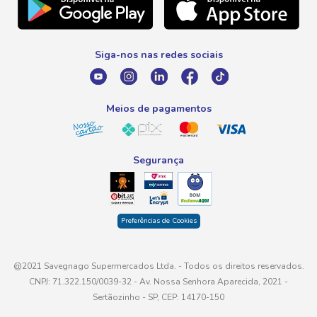
Telefone
Promoção Fim de Ano
0800 016 6680
Promoção Fornecedores
Siga-nos nas redes sociais
E-mail
atendimento@savegnago.com.br
Meios de pagamentos
Segurança
Preferências de Cookies
@2021 Savegnago Supermercados Ltda. - Todos os direitos reservados.
CNPJ: 71.322.150/0039-32 - Av. Nossa Senhora Aparecida, 2021 -
Sertãozinho - SP, CEP: 14170-150