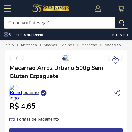
O que você deseja?
Alterar >
Retire em:
Sertãozinho
Termos mais buscados
Mercearia
Massas E Molhos
Macarrão
Macarrão Arroz Urbano 500g Sem Gluten Espaguete
1
º
leite
2
º
cafe
RNAL
CUPOM DE DESCONTO
Macarrão Arroz Urbano 500g Sem
3
º
cerveja
Gluten Espaguete
4
º
carne
5
º
arroz
URBANO
R$ 4,65
Formas de pagamento