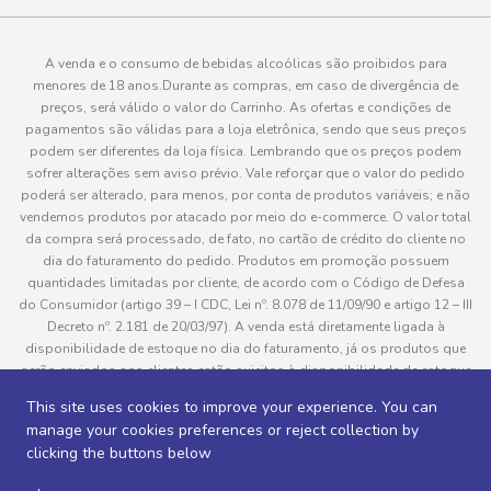
A venda e o consumo de bebidas alcoólicas são proibidos para
menores de 18 anos.Durante as compras, em caso de divergência de
preços, será válido o valor do Carrinho. As ofertas e condições de
pagamentos são válidas para a loja eletrônica, sendo que seus preços
podem ser diferentes da loja física. Lembrando que os preços podem
sofrer alterações sem aviso prévio. Vale reforçar que o valor do pedido
poderá ser alterado, para menos, por conta de produtos variáveis; e não
vendemos produtos por atacado por meio do e-commerce. O valor total
da compra será processado, de fato, no cartão de crédito do cliente no
dia do faturamento do pedido. Produtos em promoção possuem
quantidades limitadas por cliente, de acordo com o Código de Defesa
do Consumidor (artigo 39 – I CDC, Lei nº. 8.078 de 11/09/90 e artigo 12 – III
Decreto nº. 2.181 de 20/03/97). A venda está diretamente ligada à
disponibilidade de estoque no dia do faturamento, já os produtos que
serão enviados aos clientes estão sujeitos à disponibilidade de estoque
no momento da separação. Caso algum produto venha a faltar no
This site uses cookies to improve your experience. You can
pedido do cliente, este não será entregue e o valor do item não será
manage your cookies preferences or reject collection by
cobrado. As fotos dos produtos no site são ilustrativas, podendo haver
clicking the buttons below
divergência com o produto real e todos os pedidos estão sujeitos à
confirmação de dados do cliente. Informações sobre entrega, podem ser