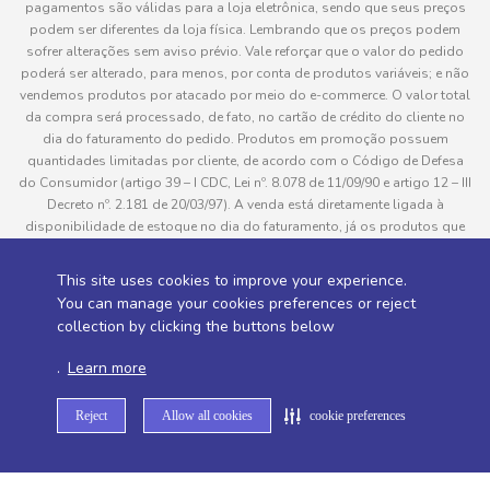
pagamentos são válidas para a loja eletrônica, sendo que seus preços
podem ser diferentes da loja física. Lembrando que os preços podem
sofrer alterações sem aviso prévio. Vale reforçar que o valor do pedido
poderá ser alterado, para menos, por conta de produtos variáveis; e não
vendemos produtos por atacado por meio do e-commerce. O valor total
da compra será processado, de fato, no cartão de crédito do cliente no
dia do faturamento do pedido. Produtos em promoção possuem
quantidades limitadas por cliente, de acordo com o Código de Defesa
do Consumidor (artigo 39 – I CDC, Lei nº. 8.078 de 11/09/90 e artigo 12 – III
Decreto nº. 2.181 de 20/03/97). A venda está diretamente ligada à
disponibilidade de estoque no dia do faturamento, já os produtos que
serão enviados aos clientes estão sujeitos à disponibilidade de estoque
no momento da separação. Caso algum produto venha a faltar no
This site uses cookies to improve your experience.
pedido do cliente, este não será entregue e o valor do item não será
You can manage your cookies preferences or reject
cobrado. As fotos dos produtos no site são ilustrativas, podendo haver
collection by clicking the buttons below
divergência com o produto real e todos os pedidos estão sujeitos à
confirmação de dados do cliente. Informações sobre entrega, podem ser
.
Learn more
consultadas em “Política de Entregas”
Reject
Allow all cookies
cookie preferences
Desenvolvido por