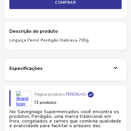
COMPRAR
Descrição do produto
Linguiça Pernil Perdigão Nabrasa 700g
Especificações
Página produtos
PERDIGAO
72 produtos
No Savegnago Supermercados você encontra os
produtos Perdigão, uma marca tradicional em
frios, congelados e carnes que combina qualidade
e praticidade para facilitar o preparo das
refeições do dia a dia. Com um portfólio variado