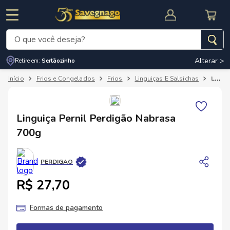
O que você deseja?
Alterar >
Retire em:
Sertãozinho
Termos mais buscados
Frios e Congelados
Frios
Linguiças E Salsichas
Linguiça Pernil Perdigão Nabrasa 700g
1
º
leite
2
º
cafe
RNAL
CUPOM DE DESCONTO
Linguiça Pernil Perdigão Nabrasa
3
º
cerveja
700g
4
º
carne
5
º
arroz
PERDIGAO
R$ 27,70
Formas de pagamento